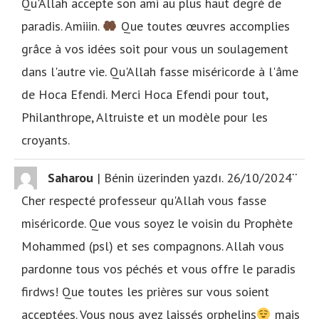
Qu'Allah accepte son ami au plus haut degré de
paradis. Amiiin.
Que toutes œuvres accomplies
grâce à vos idées soit pour vous un soulagement
dans l'autre vie. Qu'Allah fasse miséricorde à l'âme
de Hoca Efendi. Merci Hoca Efendi pour tout,
Philanthrope, Altruiste et un modèle pour les
croyants.
...
Saharou
|
Bénin
üzerinden yazdı.
26/10/2024
Cher respecté professeur qu'Allah vous fasse
miséricorde. Que vous soyez le voisin du Prophète
Mohammed (psl) et ses compagnons. Allah vous
pardonne tous vos péchés et vous offre le paradis
firdws! Que toutes les prières sur vous soient
acceptées. Vous nous avez laissés orphelins
mais