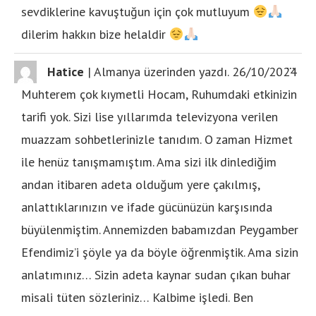
sevdiklerine kavuştuğun için çok mutluyum
dilerim hakkın bize helaldir
...
Hatice
|
Almanya
üzerinden yazdı.
26/10/2024
Muhterem çok kıymetli Hocam, Ruhumdaki etkinizin
tarifi yok. Sizi lise yıllarımda televizyona verilen
muazzam sohbetlerinizle tanıdım. O zaman Hizmet
ile henüz tanışmamıştım. Ama sizi ilk dinlediğim
andan itibaren adeta olduğum yere çakılmış,
anlattıklarınızın ve ifade gücünüzün karşısında
büyülenmiştim. Annemizden babamızdan Peygamber
Efendimiz’i şöyle ya da böyle öğrenmiştik. Ama sizin
anlatımınız… Sizin adeta kaynar sudan çıkan buhar
misali tüten sözleriniz… Kalbime işledi. Ben