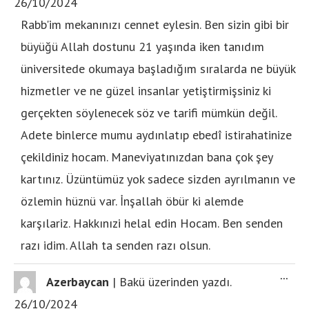
26/10/2024
Rabb'im mekanınızı cennet eylesin. Ben sizin gibi bir
büyüğü Allah dostunu 21 yaşında iken tanıdım
üniversitede okumaya başladığım sıralarda ne büyük
hizmetler ve ne güzel insanlar yetiştirmişsiniz ki
gerçekten söylenecek söz ve tarifi mümkün değil.
Adete binlerce mumu aydınlatıp ebedî istirahatinize
çekildiniz hocam. Maneviyatınızdan bana çok şey
kartınız. Üzüntümüz yok sadece sizden ayrılmanın ve
özlemin hüznü var. İnşallah öbür ki alemde
karşılariz. Hakkınızi helal edin Hocam. Ben senden
razı idim. Allah ta senden razı olsun.
...
Azerbaycan
|
Bakü
üzerinden yazdı.
26/10/2024