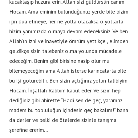
kucaklaşıp huzura erin. Allah sizi güldürsün canım
Hocam. Ama eminim bulunduğunuz yerde bile bizim
için dua etmeye, her ne yolla olacaksa o yollarla
bizim yanımızda olmaya devam edeceksiniz. Ve ben
Allah’ın izni ve inayetiyle ömrüm yettikçe , elimden
geldikçe sizin talebeniz olma yolunda mücadele
edeceğim. Benim gibi birisine nasip olur mu
bilemeyeceğim ama Allah isterse karıncalarla bile
bu işi götürebilir. Ben sizin açtığınız yolun talibiyim
Hocam. İnşallah Rabbim kabul eder. Ve sizin hep
dediğiniz gibi ahirette “Hadi sen de geç, yaramaz
madem bu topluluğun içindesin geç bakalım!” bana
da derler ve belki de ötelerde sizinle tanışma
şerefine ererim…