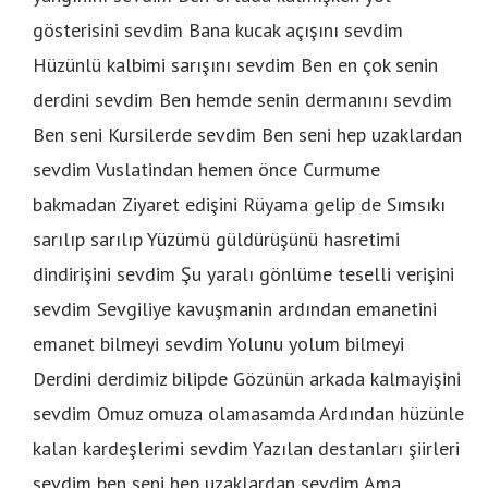
gösterisini sevdim Bana kucak açışını sevdim
Hüzünlü kalbimi sarışını sevdim Ben en çok senin
derdini sevdim Ben hemde senin dermanını sevdim
Ben seni Kursilerde sevdim Ben seni hep uzaklardan
sevdim Vuslatindan hemen önce Curmume
bakmadan Ziyaret edişini Rüyama gelip de Sımsıkı
sarılıp sarılıp Yüzümü güldürüşünü hasretimi
dindirişini sevdim Şu yaralı gönlüme teselli verişini
sevdim Sevgiliye kavuşmanin ardından emanetini
emanet bilmeyi sevdim Yolunu yolum bilmeyi
Derdini derdimiz bilipde Gözünün arkada kalmayişini
sevdim Omuz omuza olamasamda Ardından hüzünle
kalan kardeşlerimi sevdim Yazılan destanları şiirleri
sevdim ben seni hep uzaklardan sevdim Ama