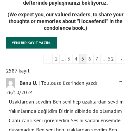
defterinde paylaşmanızı bekliyoruz.
(We expect you, our valued readers, to share your
thoughts or memories about “Hocaefendi” in the
condolence book.)
←
1
...
3
4
5
6
7
...
52
→
2587 kayıt.
...
Banu U.
|
Toulouse
üzerinden yazdı.
26/10/2024
Uzaklardan sevdim Ben seni hep uzaklardan sevdim
Yakınlarında değildim Dizinin dibinde de olamadım
Canlı canlı seni göremedim Sesini sadani ensemde
duyamadım Ben seni hep uzaklardan sevdim Ben