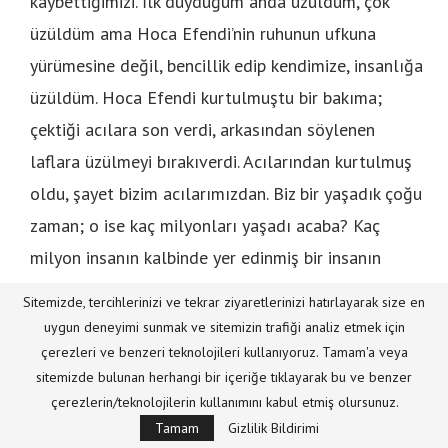
kaybettiğimizi. İlk duyduğum anda üzüldüm, çok
üzüldüm ama Hoca Efendi’nin ruhunun ufkuna
yürümesine değil, bencillik edip kendimize, insanlığa
üzüldüm. Hoca Efendi kurtulmuştu bir bakıma;
çektiği acılara son verdi, arkasından söylenen
laflara üzülmeyi bırakıverdi. Acılarından kurtulmuş
oldu, şayet bizim acılarımızdan. Biz bir yaşadık çoğu
zaman; o ise kaç milyonları yaşadı acaba? Kaç
milyon insanın kalbinde yer edinmiş bir insanın
cenaze töreni nasıl olurdu diye soruyordum kendi
Sitemizde, tercihlerinizi ve tekrar ziyaretlerinizi hatırlayarak size en
kendime. Oysa düğünmüş ona bizim cenaze. En
uygun deneyimi sunmak ve sitemizin trafiği analiz etmek için
sevdiğine kavuştu. En sevdiği ile birlikte şu an. Yine
çerezleri ve benzeri teknolojileri kullanıyoruz. Tamam'a veya
sitemizde bulunan herhangi bir içeriğe tıklayarak bu ve benzer
bencillik ediyorum burada, kendimi düşünüyorum. Biz
çerezlerin/teknolojilerin kullanımını kabul etmiş olursunuz.
kimiz gerçekten diye soruyorum. Ölünce arkamızdan
Tamam
Gizlilik Bildirimi