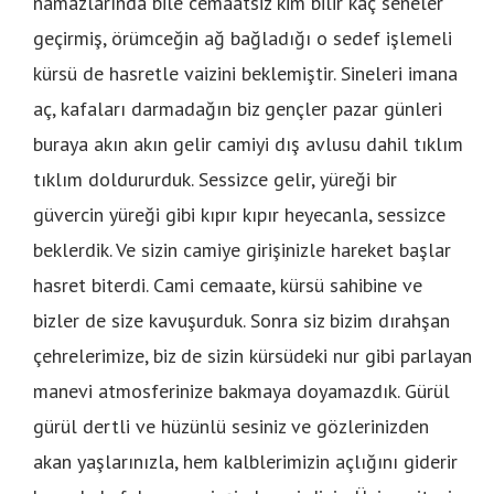
namazlarında bile cemaatsiz kim bilir kaç seneler
geçirmiş, örümceğin ağ bağladığı o sedef işlemeli
kürsü de hasretle vaizini beklemiştir. Sineleri imana
aç, kafaları darmadağın biz gençler pazar günleri
buraya akın akın gelir camiyi dış avlusu dahil tıklım
tıklım doldururduk. Sessizce gelir, yüreği bir
güvercin yüreği gibi kıpır kıpır heyecanla, sessizce
beklerdik. Ve sizin camiye girişinizle hareket başlar
hasret biterdi. Cami cemaate, kürsü sahibine ve
bizler de size kavuşurduk. Sonra siz bizim dırahşan
çehrelerimize, biz de sizin kürsüdeki nur gibi parlayan
manevi atmosferinize bakmaya doyamazdık. Gürül
gürül dertli ve hüzünlü sesiniz ve gözlerinizden
akan yaşlarınızla, hem kalblerimizin açlığını giderir