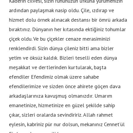
Kaderin cilvesi, sizin ruhunuzun ufkuna yürümenizin
ardından paylaşmak nasip oldu. Çile, ızdırap ve
hizmet dolu örnek alınacak destansı bir ömrü arkada
bıraktınız. Dünyanın her kıtasında ektiğiniz tohumlar
çiçek oldu. Ve bu çiçekler cenaze merasiminizi
renklendirdi. Sizin dünya çileniz bitti ama bizler
yetim ve öksüz kaldık. Bizleri teselli eden dünya
meşakkat ve dertlerinden kurtularak, başta
efendiler Efendimiz olmak üzere sahabe
efendilerimize ve sizden önce ahirete göçen dava
arkadaşlarınıza kavuşmuş olmanızdır. Umarım
emanetinize, hizmetinize en güzel şekilde sahip
çıkar, sizleri oralarda sevindiririz. Allah rahmet
eylesin, kabriniz pür nur dolsun, mekanınız Cennet’ül