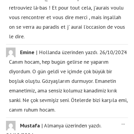
retrouviez là-bas ! Et pour tout cela, j'aurais voulu
vous rencontrer et vous dire merci , mais inşallah
on se verra au paradis et j' aurai l'occasion de vous
le dire.
...
Emine
|
Hollanda
üzerinden yazdı.
26/10/2024
Canım hocam, hep bugün gelirse ne yaparım
diyordum. O gün geldi ve içimde çok büyük bir
boşluk oluştu. Gözyaşlarım durmuyor. Emanetin
emanetimiz, ama sensiz kolumuz kanadimiz kırık
sanki. Ne çok sevmişiz seni. Ötelerde bizi karşıla emi,
canım ruhum hocam.
...
Mustafa
|
Almanya
üzerinden yazdı.