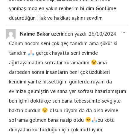
yanıbaşımda en yakın rehberim bildim Gönlüme
düşürdüğün Hak ve hakikat aşkını sevdim
...
Naime Bakar
üzerinden yazdı.
26/10/2024
Canım hocam seni çok geç tanıdım ama şükür ki
tanıdım
gerçek hayatta seni evimde
ağırlayamadım sofralar kuramadım
ama
darbeden sonra insanların beni çok üzdükleri
kendimi yanlız hissettiğim günlerde rüyam da
evimize gelmiştin ve sana yer sofrası hazırlamıştım
ben içimi döktükçe sen bana tebessümle sevgiyle
baktın durdun
olsun rüyam da da olsa evime
soframa gelmen bana nasip oldu
bu kötü
dünyadan kurtulduğun için çok mutluyum