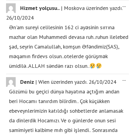
...
Hizmet yolçusu..
|
Moskova
üzerinden yazdı.
26/10/2024
Ən'am sureyi celilesinin 162 ci ayəsinin sırrına
mazhar olan Muhammedi devasa ruh..ruhun ilelebed
şad, seyrin Camalullah, komşun Əfəndimiz(SAS),
məqamın firdevs olsun..otelerde görüşmək
ümidilə..ALLAH səndən razı olsun..
...
Deniz
|
Wien
üzerinden yazdı.
26/10/2024
Gözümü bu geçici dünya hayatına açtığım andan
beri Hocamı tanırdım bilirdim.. Çok küçükken
ebeveynlerimizin katıldığı sohbetlerde anlamasak
da dinlerdik Hocamızı. Ve o günlerde onun sesi
samimiyeti kalbime mıh gibi işlendi.. Sonrasında