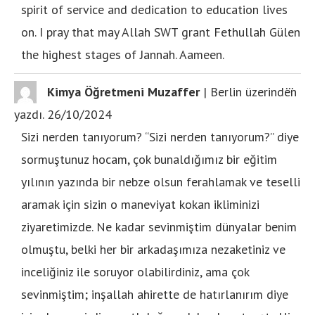
spirit of service and dedication to education lives
on. I pray that may Allah SWT grant Fethullah Gülen
the highest stages of Jannah. Aameen.
...
Kimya Öğretmeni Muzaffer
|
Berlin
üzerinden
yazdı.
26/10/2024
Sizi nerden tanıyorum? “Sizi nerden tanıyorum?” diye
sormuştunuz hocam, çok bunaldığımız bir eğitim
yılının yazında bir nebze olsun ferahlamak ve teselli
aramak için sizin o maneviyat kokan ikliminizi
ziyaretimizde. Ne kadar sevinmiştim dünyalar benim
olmuştu, belki her bir arkadaşımıza nezaketiniz ve
inceliğiniz ile soruyor olabilirdiniz, ama çok
sevinmiştim; inşallah ahirette de hatırlanırım diye