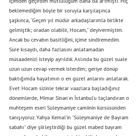
içimden geçirdim mutluluğum daha da artmıştı. Hiç
beklemediğim böyle bir soruyla karşılaşınca
şaşkınca, “Geçen yıl müdür arkadaşlarımla birlikte
gelmiştik; oradan olabilir, Hocam,” deyivermiştim.
Ancak bu cevabın basitliğini, içime sindiremedim.
Süre kısaydı, daha fazlasını anlatamadan
müsaadenizi isteyip ayrıldık. Aslında bu güzel suale
uzun uzun cevap vermek isterdim; geriye dönüp
baktığımda hayatımın o en güzel anlarını anlatarak.
Evet Hocam sizinle tekrar vaazlara başladığınız
dönemlerde, Mimar Sinan’ın İstanbul’u taçlandıran o
muhteşem eseri Süleymaniye camiinin kürsüsünden
tanışıyoruz. Yahya Kemal’in “Süleymaniye de Bayram
sabahı” diye şiirleştirdiği bu güzel mabed bayram