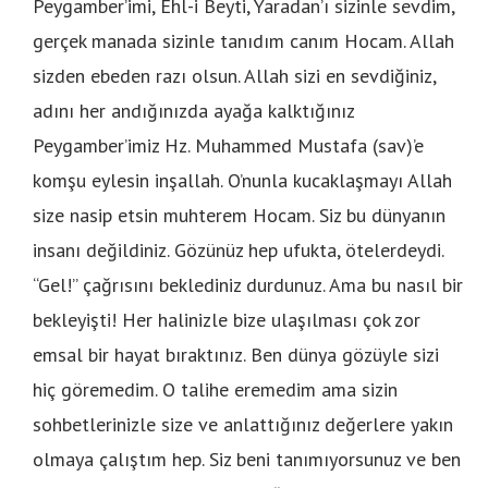
Peygamber’imi, Ehl-i Beyti, Yaradan’ı sizinle sevdim,
gerçek manada sizinle tanıdım canım Hocam. Allah
sizden ebeden razı olsun. Allah sizi en sevdiğiniz,
adını her andığınızda ayağa kalktığınız
Peygamber’imiz Hz. Muhammed Mustafa (sav)’e
komşu eylesin inşallah. O’nunla kucaklaşmayı Allah
size nasip etsin muhterem Hocam. Siz bu dünyanın
insanı değildiniz. Gözünüz hep ufukta, ötelerdeydi.
“Gel!” çağrısını beklediniz durdunuz. Ama bu nasıl bir
bekleyişti! Her halinizle bize ulaşılması çok zor
emsal bir hayat bıraktınız. Ben dünya gözüyle sizi
hiç göremedim. O talihe eremedim ama sizin
sohbetlerinizle size ve anlattığınız değerlere yakın
olmaya çalıştım hep. Siz beni tanımıyorsunuz ve ben