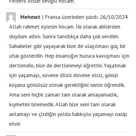
Firdevs olsun sevgili hocam.
...
Mehmet
|
Fransa
üzerinden yazdı.
26/10/2024
Allah rahmet eylesin hocam. İlk olarak abilerden
duydum adını. Sonra tanıdıkça daha çok sevdim.
Sahabeler gibi yaşayarak bize de ulaşılması güç bir
ufuk gösterdin. Hep insanlığın huzura kavuşması için
dertlendin, bize de dertlenmeyi öğrettin. Yaşatmak
için yaşamayı, sövene dilsiz dövene elsiz, gönül
koyana gönülsüz olmak gerektiğini senle öğrendik.
Ama seni hiçbir zaman tam olarak anlayamadık,
kıymetini bilemedik. Allah bize seni tam olarak
anlamayı ve çizdiğin yolda hakkıyla yaşamayı nasip
etsin