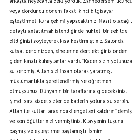
arkaşla heyecanla bekliyorduk. Zannedersem üçüncü
veya dördüncü dönem fakat ikinci bilgisayar
eşleştirmeli kura çekimi yapacaktınız. Nasıl olacağı,
detaylı anlatılmak istendiğinde nükteli bir şekilde
bildiğinizi söyleyerek kısa kestirmiştiniz. Salonda
kutsal derdinizden, sinelerine dert ektiğiniz önden
giden kınalı küheylanlar vardı. “Kader sizin yolunuza
su serpmiş, Allah sizi insan olarak yaratmış,
müslümanlıkla şereflendirmiş ve öğretmen
olmuşsunuz. Dünyanın bir taraflarına gideceksiniz.
Şimdi sıra sizde, sizler de kaderin yoluna su serpin.
Allah ile kulları arasındaki engelleri kaldırın” demiş
ve son öğütlerinizi vermiştiniz. Klavyenin tuşuna
başmış ve eşleştirme başlamıştı. İsmim