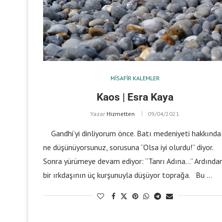
MISAFIR KALEMLER
Kaos | Esra Kaya
Yazar
Hizmetten
09/04/2021
Gandhi’yi dinliyorum önce. Batı medeniyeti hakkında
ne düşünüyorsunuz, sorusuna “Olsa iyi olurdu!” diyor.
Sonra yürümeye devam ediyor: “Tanrı Adına…” Ardında
bir ırkdaşının üç kurşunuyla düşüyor toprağa. Bu …