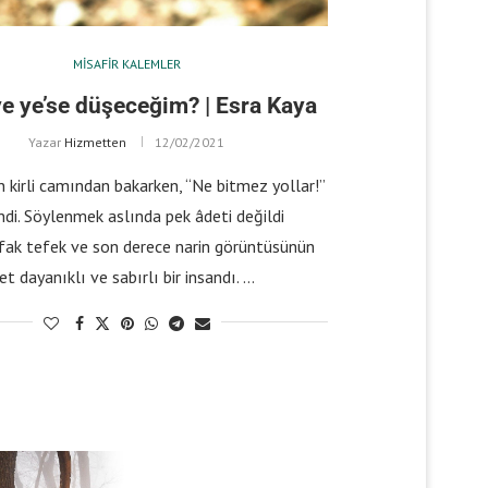
MISAFIR KALEMLER
e ye’se düşeceğim? | Esra Kaya
Yazar
Hizmetten
12/02/2021
kirli camından bakarken, “Ne bitmez yollar!”
ndi. Söylenmek aslında pek âdeti değildi
Ufak tefek ve son derece narin görüntüsünün
et dayanıklı ve sabırlı bir insandı. …