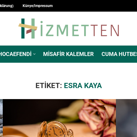
rklärung)
Künye/Impressum
HOCAEFENDI
MISAFIR KALEMLER
CUMA HUTBE
ETIKET:
ESRA KAYA