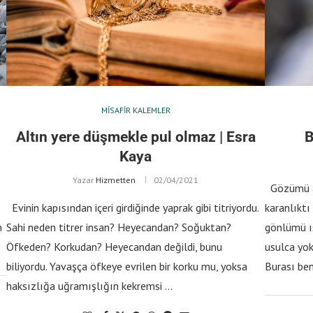
MISAFIR KALEMLER
Altın yere düşmekle pul olmaz | Esra
B
Kaya
Yazar
Hizmetten
02/04/2021
Gözümü aç
Evinin kapısından içeri girdiğinde yaprak gibi titriyordu.
karanlıktı
n
Sahi neden titrer insan? Heyecandan? Soğuktan?
gönlümü ıs
Öfkeden? Korkudan? Heyecandan değildi, bunu
usulca yok
biliyordu. Yavaşça öfkeye evrilen bir korku mu, yoksa
Burası be
haksızlığa uğramışlığın kekremsi …