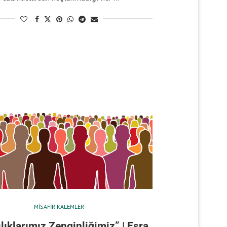
MISAFIR KALEMLER
ılıklarımız Zenginliğimiz” | Esra