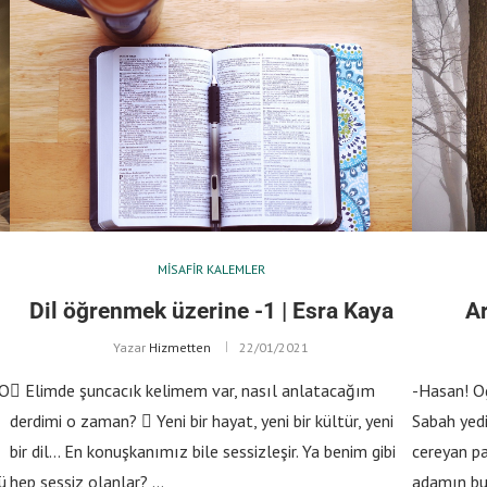
MISAFIR KALEMLER
Dil öğrenmek üzerine -1 | Esra Kaya
Ar
Yazar
Hizmetten
22/01/2021
 O
 Elimde şuncacık kelimem var, nasıl anlatacağım
-Hasan! O
derdimi o zaman?  Yeni bir hayat, yeni bir kültür, yeni
Sabah yedi
bir dil… En konuşkanımız bile sessizleşir. Ya benim gibi
cereyan pa
ü
hep sessiz olanlar? …
adamın bu