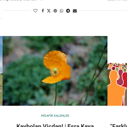
MISAFIR KALEMLER
Kaybolan Vicdan! | Esra Kaya
“Farkl