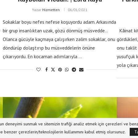
Yazar
Hizmetten
06/01/2021
Sokaklar boyu nefes nefese koşuyordu adam. Arkasında
r
bir grup insanlıktan uzak, gözü dönmüş müsvedde…
Kâinat kit
ı
Olanca gücüyle kaçmaya çalışırken zalim sokaklar, onu
gördükleri
döndürüp dolaştırıp bu müsveddelerin önüne
onu taklit
çıkarıyordu. En kocaman adımlarıyla …
yusufçuk 
yola çıkar
 uygun deneyimi sunmak ve sitemizin trafiği analiz etmek için çerezleri ve be
ve benzer çerezlerin/teknolojilerin kullanımını kabul etmiş olursunuz.
T