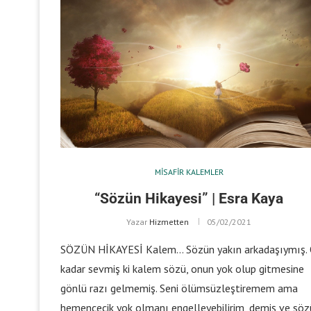
MISAFIR KALEMLER
“Sözün Hikayesi” | Esra Kaya
Yazar
Hizmetten
05/02/2021
SÖZÜN HİKAYESİ Kalem… Sözün yakın arkadaşıymış.
kadar sevmiş ki kalem sözü, onun yok olup gitmesine
gönlü razı gelmemiş. Seni ölümsüzleştiremem ama
hemencecik yok olmanı engelleyebilirim, demiş ve söz