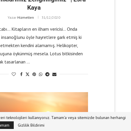
Kaya
Yazar
Hizmetten
31/12/2020
abı… Kitapların en ilham vericisi… Onda
, insanoğlunu öyle hayretlere gark etmiş ki
 etmekten kendini alamamış. Helikopter,
kuşuna öykünmüş mesela. Lotus bitkisinden
ak tasarlanan …
nzeri teknolojileri kullanıyoruz. Tamam'a veya sitemizde bulunan herhangi
amam
Gizlilik Bildirimi