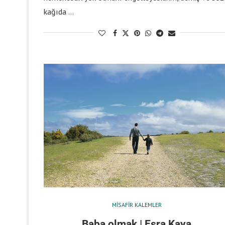
kağıda …
MISAFIR KALEMLER
Baba olmak | Esra Kaya