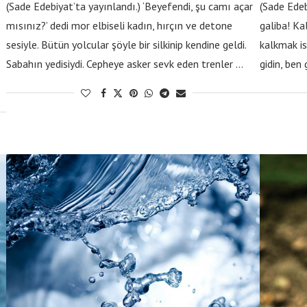
(Sade Edebiyat’ta yayınlandı.) ‘Beyefendi, şu camı açar
(Sade Edeb
mısınız?’ dedi mor elbiseli kadın, hırçın ve detone
galiba! Ka
sesiyle. Bütün yolcular şöyle bir silkinip kendine geldi.
kalkmak is
Sabahın yedisiydi. Cepheye asker sevk eden trenler …
gidin, ben 