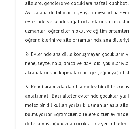
ailelere, gençlere ve çocuklara haftalık sohbe
Ayrıca ana dil bilincinin geliştirilmesi adına se
evlerinde ve kendi doğal ortamlarında çocuklarıy
uzmanları öğrencilerin okul ve eğitim ortamların
öğrendiklerini ve aile ortamlarında ana dilleri
2- Evlerinde ana dille konuşmayan çocukların ve
nene, teyze, hala, amca ve dayı gibi yakınlarıy
akrabalarından kopmaları acı gerçeğini yaşadıkl
3- Kendi aramızda da olsa melez bir dille konuş
anlatılmalı. Bazı aileler evlerinde çocuklarıyla ke
melez bir dil kullanıyorlar ki uzmanlar asla ail
bulmuyorlar. Eğitimciler, ailelere sizler evinizd
dille konuştuğunuzda çocuklarınız yeni ülkelerin