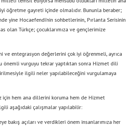
milleti temsil ediyorsa mensubu oldukları milletin ana
 iyi öğretme gayreti içinde olmalıdır. Bununla beraber;
e yine Hocaefendi’nin sohbetlerinin, Pırlanta Serisinin
sas olan Türkçe; çocuklarımıza ve gençlerimize
ni ve entegrasyon değerlerini çok iyi öğrenmeli, ayrıca
 Bu önemli vurguyu tekrar yaptıktan sonra Hizmet dili
rilmesiyle ilgili neler yapılabileceğini vurgulamaya
iz için hem ana dillerini koruma hem de Hizmet
gili aşağıdaki çalışmalar yapılabilir:
eye bakış açıları ve verdikleri önem insanlarımıza her