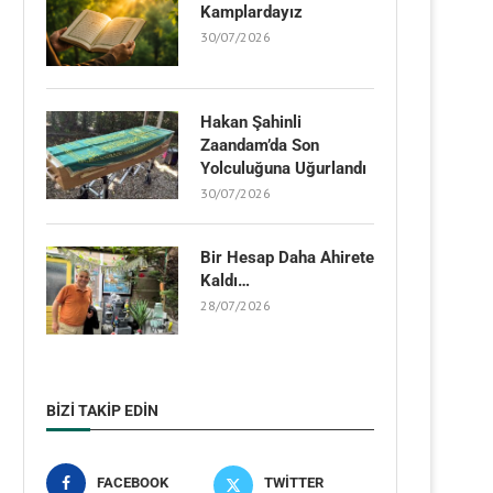
Kamplardayız
30/07/2026
Hakan Şahinli
Zaandam’da Son
Yolculuğuna Uğurlandı
30/07/2026
Bir Hesap Daha Ahirete
Kaldı…
28/07/2026
BIZI TAKIP EDIN
FACEBOOK
TWITTER