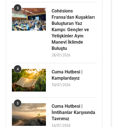
3
Cohésions
Fransa’dan Kuşakları
Buluşturan Yaz
Kampı: Gençler ve
Yetişkinler Aynı
Manevî İklimde
Buluştu
28/07/2026
4
Cuma Hutbesi |
Kamplardayız
30/07/2026
5
Cuma Hutbesi |
İmtihanlar Karşısında
Tavrımız
16/07/2026