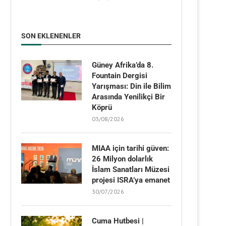
SON EKLENENLER
Güney Afrika’da 8.
Fountain Dergisi
Yarışması: Din ile Bilim
Arasında Yenilikçi Bir
Köprü
03/08/2026
MIAA için tarihi güven:
26 Milyon dolarlık
İslam Sanatları Müzesi
projesi ISRA’ya emanet
30/07/2026
Cuma Hutbesi |