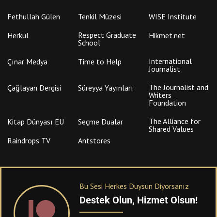
Fethullah Gülen
Tenkil Müzesi
WISE Institute
Respect Graduate
Herkul
Hikmet.net
School
International
Çınar Medya
Time to Help
Journalist
The Journalist and
Çağlayan Dergisi
Süreyya Yayınları
Writers
Foundation
The Alliance for
Kitap Dünyası EU
Seçme Dualar
Shared Values
Raindrops TV
Antstores
Bu Sesi Herkes Duysun Diyorsanız
Destek Olun, Hizmet Olsun!