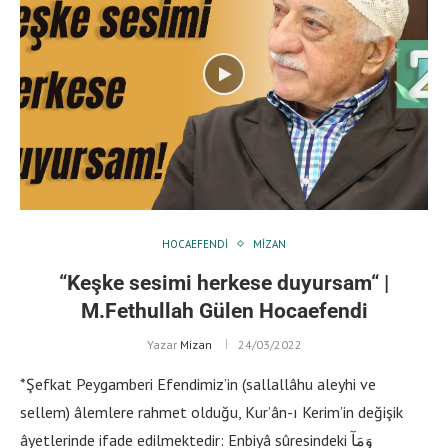
HOCAEFENDI
MIZAN
“Keşke sesimi herkese duyursam“ |
M.Fethullah Gülen Hocaefendi
Yazar
Mizan
24/03/2022
*Şefkat Peygamberi Efendimiz’in (sallallâhu aleyhi ve
sellem) âlemlere rahmet olduğu, Kur’ân-ı Kerim’in değişik
âyetlerinde ifade edilmektedir: Enbiyâ sûresindeki وَمَآ