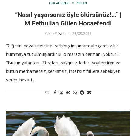
HOCAEFENDI
MIZAN
“Nasıl yaşarsanız öyle ölürsünüz!…” |
M.Fethullah Gülen Hocaefendi
Yazar
Mizan
23/03/2022
*Ciğerini heva-i nefsine ısırtmış insanlar öyle çaresiz bir
hummaya tutulmuşlardır ki, o marazın dermanı yoktur!..
*Bütün yalanları, iftiraları, saygısız lafları söylettiren ve
bütün merhametsiz, şefkatsiz, insafsız fiillere sebebiyet
veren, heva-i …