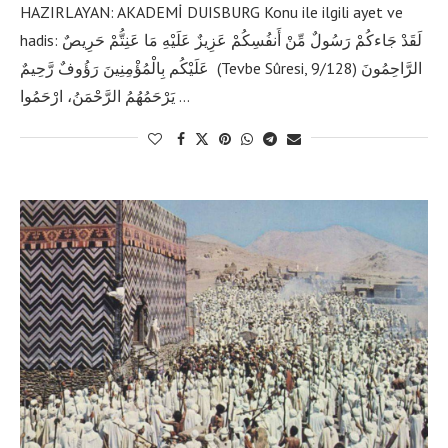
HAZIRLAYAN: AKADEMİ DUISBURG Konu ile ilgili ayet ve
hadis: لَقَدْ جَاءكُمْ رَسُولٌ مِّنْ أَنفُسِكُمْ عَزِيزٌ عَلَيْهِ مَا عَنِتُّمْ حَرِيصٌ
عَلَيْكُم بِالْمُؤْمِنِينَ رَؤُوفٌ رَّحِيمٌ (Tevbe Sûresi, 9/128) الرَّاحِمُونَ
يَرْحَمُهُمُ الرَّحْمَنُ، ارْحَمُوا …