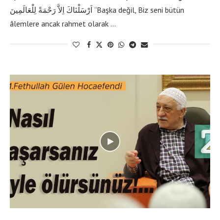
اَرْسَلْنَاكَ اِلاَّ رَحْمَةً لِلْعَالَمِينَ “Başka değil, Biz seni bütün
âlemlere ancak rahmet olarak …