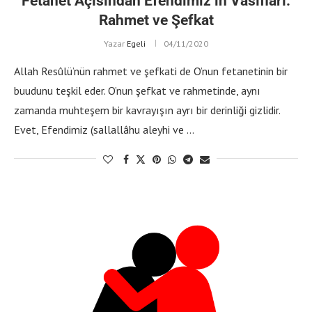
Fetanet Açısından Efendimiz’in Vasıfları:
Rahmet ve Şefkat
Yazar
Egeli
04/11/2020
Allah Resûlü’nün rahmet ve şefkati de O’nun fetanetinin bir
buudunu teşkil eder. O’nun şefkat ve rahmetinde, aynı
zamanda muhteşem bir kavrayışın ayrı bir derinliği gizlidir.
Evet, Efendimiz (sallallâhu aleyhi ve …