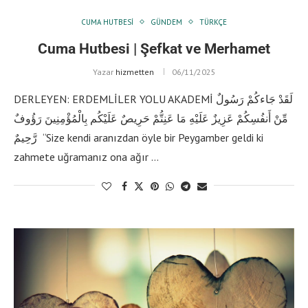
CUMA HUTBESI
GÜNDEM
TÜRKÇE
Cuma Hutbesi | Şefkat ve Merhamet
Yazar
hizmetten
06/11/2025
DERLEYEN: ERDEMLİLER YOLU AKADEMİ لَقَدْ جَاءكُمْ رَسُولٌ
مِّنْ أَنفُسِكُمْ عَزِيزٌ عَلَيْهِ مَا عَنِتُّمْ حَرِيصٌ عَلَيْكُم بِالْمُؤْمِنِينَ رَؤُوفٌ
رَّحِيمٌ “Size kendi aranızdan öyle bir Peygamber geldi ki
zahmete uğramanız ona ağır …