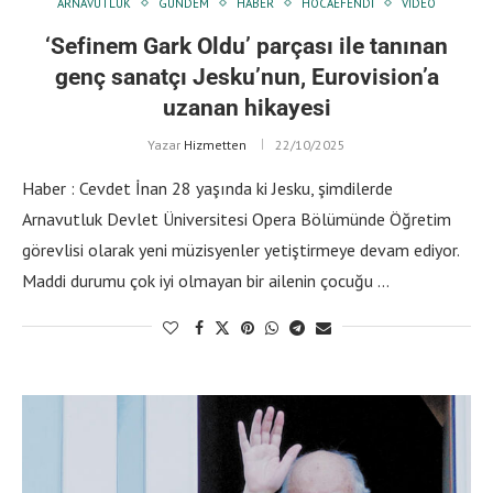
ARNAVUTLUK
GÜNDEM
HABER
HOCAEFENDI
VIDEO
‘Sefinem Gark Oldu’ parçası ile tanınan
genç sanatçı Jesku’nun, Eurovision’a
uzanan hikayesi
Yazar
Hizmetten
22/10/2025
Haber : Cevdet İnan 28 yaşında ki Jesku, şimdilerde
Arnavutluk Devlet Üniversitesi Opera Bölümünde Öğretim
görevlisi olarak yeni müzisyenler yetiştirmeye devam ediyor.
Maddi durumu çok iyi olmayan bir ailenin çocuğu …