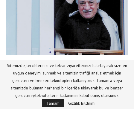
GÜNDEM
HABER
HOCAEFENDI
Sitemizde, tercihlerinizi ve tekrar ziyaretlerinizi hatırlayarak size en
uygun deneyimi sunmak ve sitemizin trafiği analiz etmek için
Fethullah Gülen Hocaefendi’yi (1938 – 20
çerezleri ve benzeri teknolojileri kullanıyoruz. Tamam'a veya
Ekim 2024) Anma ve Anlama Gayreti
sitemizde bulunan herhangi bir içeriğe tıklayarak bu ve benzer
Yazar
hizmetten
21/10/2025
çerezlerin/teknolojilerin kullanımını kabul etmiş olursunuz.
Tamam
Gizlilik Bildirimi
Hocaefendi; İslami ilimlerdeki derin ve engin bilgisi itibarıyla
bir İslâm âlimi… din ve diyanet adına örnek olmuş, Allah
rızasını hedef edinmiş, her tavrı ve her beyanıyla Allah’ı
hatırlatmış ve hakkın-hakikatin …