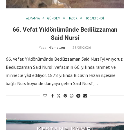
ALMANYA
GÜNDEM
HABER
HOCAEFENDI
66. Vefat Yıldönümünde Bediüzzaman
Said Nursî
Yazar
Hizmetten
23/03/2026
66. Vefat Yıldönümünde Bediüzzaman Said Nursî’yi Anıyoruz
Bediüzzaman Said Nursî, vefatının 66. yılında rahmet ve
minnetle yâd ediliyor. 1878 yılında Bitlis’in Hizan ilçesine
bağlı Nurs köyünde dünyaya gelen Said Nursî, …