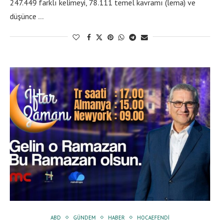
247.449 farklı kelimeyi, 78.111 temel kavramı (lema) ve
düşünce …
ABD
GÜNDEM
HABER
HOCAEFENDI