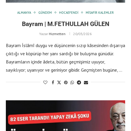
ALMANYA
GÜNDEM
HOCAEFENDI
MISAFIR KALEMLER
Bayram | M.FETHULLAH GÜLEN
Yazar
Hizmetten
20/03/2026
Bayram İslâmî duygu ve düşüncenin sızıp kâsesinden dışarıya
çıktığı ve köpürüp her yanı sardığı bir buluşma günüdür.
Bayramların içinde âdeta, bütün geçmişimiz uyuyor,
sayıklıyor; uyanıyor ve geriniyor gibidir. Geçmişten bugüne, …