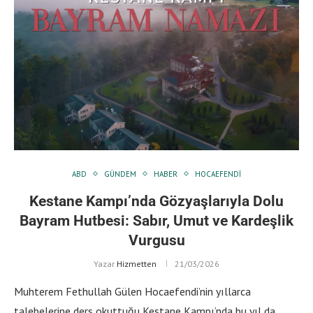
ABD
GÜNDEM
HABER
HOCAEFENDI
Kestane Kampı’nda Gözyaşlarıyla Dolu
Bayram Hutbesi: Sabır, Umut ve Kardeşlik
Vurgusu
Yazar
Hizmetten
21/03/2026
Muhterem Fethullah Gülen Hocaefendi’nin yıllarca
talebelerine ders okuttuğu Kestane Kampı’nda bu yıl da