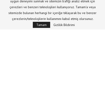
uygun deneyimi sunmak ve sitemizin trafiği analiz etmek için
Evrensel rahmet Hz. Muhammed
çerezleri ve benzeri teknolojileri kullanıyoruz. Tamam'a veya
(Sallallahu Aleyhi ve Sellem) | Hüseyin
sitemizde bulunan herhangi bir içeriğe tıklayarak bu ve benzer
Yağmur
çerezlerin/teknolojilerin kullanımını kabul etmiş olursunuz.
Tamam
Gizlilik Bildirimi
Yazar
Mizan
10/06/2020
Sevgili dostlar, bundan önceki yazımızda Kur’an’da rahmet
kavramı üzerinde durmuştuk. Bu yazımızda ise Efendimiz’in
alemlere rahmet oluşu üzerinde duracağız.. Efendimizin
alemlere rahmet olarak gönderildiğini ifade eden ayet-i
kerimeyi hepimiz ezbere …