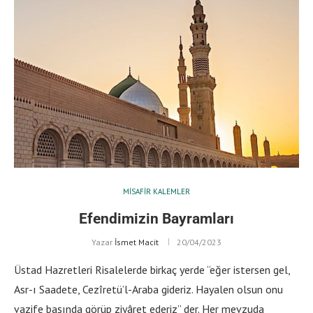
MISAFIR KALEMLER
Efendimizin Bayramları
Yazar
İsmet Macit
20/04/2023
Üstad Hazretleri Risalelerde birkaç yerde “eğer istersen gel,
Asr-ı Saadete, Cezîretü’l-Araba gideriz. Hayalen olsun onu
vazife başında görüp ziyâret ederiz” der. Her mevzuda