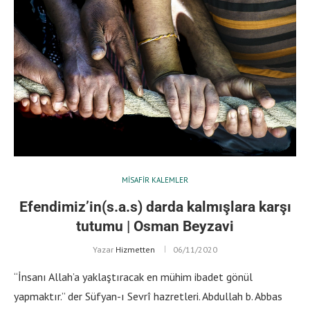
MISAFIR KALEMLER
Efendimiz’in(s.a.s) darda kalmışlara karşı
tutumu | Osman Beyzavi
Yazar
Hizmetten
06/11/2020
“İnsanı Allah’a yaklaştıracak en mühim ibadet gönül
yapmaktır.” der Süfyan-ı Sevrî hazretleri. Abdullah b. Abbas