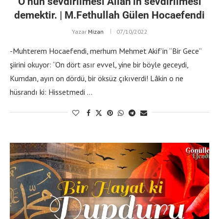
O’nun sevdirilmesi Allah’ın sevdirilmesi
demektir. | M.Fethullah Gülen Hocaefendi
Yazar
Mizan
07/10/2022
-Muhterem Hocaefendi, merhum Mehmet Akif’in “Bir Gece”
şiirini okuyor: “On dört asır evvel, yine bir böyle geceydi,
Kumdan, ayın on dördü, bir öksüz çıkıverdi! Lâkin o ne
hüsrandı ki: Hissetmedi …