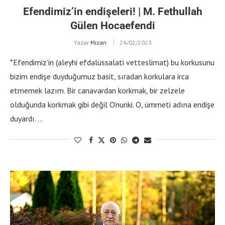
Efendimiz’in endişeleri! | M. Fethullah
Gülen Hocaefendi
Yazar
Mizan
24/02/2023
*Efendimiz’in (aleyhi efdalüssalati vetteslimat) bu korkusunu
bizim endişe duyduğumuz basit, sıradan korkulara irca
etmemek lazım. Bir canavardan korkmak, bir zelzele
olduğunda korkmak gibi değil O’nunki. O, ümmeti adına endişe
duyardı. …