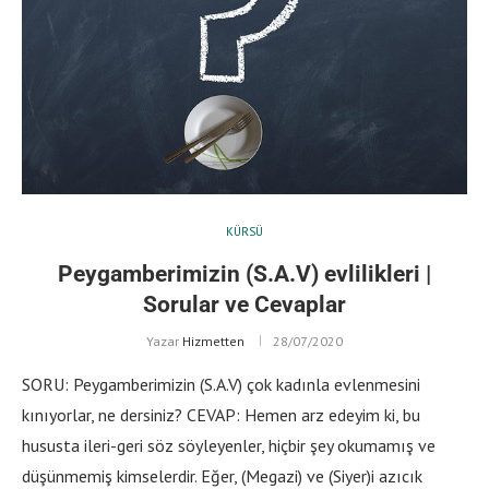
KÜRSÜ
Peygamberimizin (S.A.V) evlilikleri |
Sorular ve Cevaplar
Yazar
Hizmetten
28/07/2020
SORU: Peygamberimizin (S.A.V) çok kadınla evlenmesini
kınıyorlar, ne dersiniz? CEVAP: Hemen arz edeyim ki, bu
hususta ileri-geri söz söyleyenler, hiçbir şey okumamış ve
düşünmemiş kimselerdir. Eğer, (Megazi) ve (Siyer)i azıcık