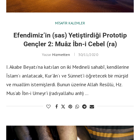
MISAFIR KALEMLER
Efendimiz’in (sas) Yetiştirdiği Prototip
Gençler 2: Muâz İbn-i Cebel (ra)
Yazar
Hizmetten
30/11/2020
I. Akabe Beyatı’na katılan on iki Medineli sahabî, kendilerine
İslam’ı anlatacak, Kur’ân’ı ve Sünnet’i öğretecek bir mürşid
ve muallim istemişlerdi. Bunun üzerine Allah Resûlü, Hz.
Mus’ab İbn-i Umeyr’i (radıyallahu anh) …