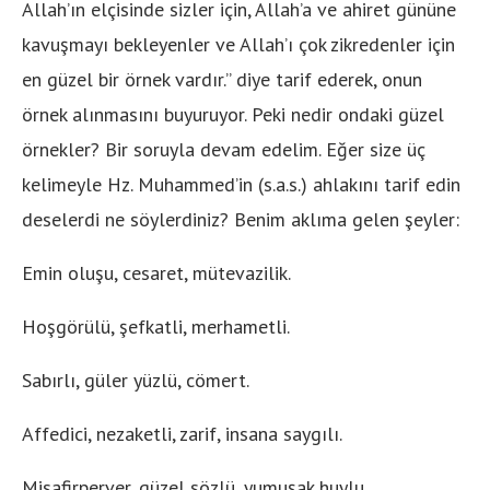
Allah’ın elçisinde sizler için, Allah’a ve ahiret gününe
kavuşmayı bekleyenler ve Allah’ı çok zikredenler için
en güzel bir örnek vardır.’’ diye tarif ederek, onun
örnek alınmasını buyuruyor. Peki nedir ondaki güzel
örnekler? Bir soruyla devam edelim. Eğer size üç
kelimeyle Hz. Muhammed’in (s.a.s.) ahlakını tarif edin
deselerdi ne söylerdiniz? Benim aklıma gelen şeyler:
Emin oluşu, cesaret, mütevazilik.
Hoşgörülü, şefkatli, merhametli.
Sabırlı, güler yüzlü, cömert.
Affedici, nezaketli, zarif, insana saygılı.
Misafirperver, güzel sözlü, yumuşak huylu.