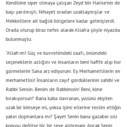
Kendisine siper olmaya çalışan Zeyd bin Harise’nin de
başı yarılmıştı. Nihayet oradan uzaklaşmışlar ve
Mekkelilere ait bağlık bölgelere kadar gelmişlerdi.
Orada oturup biraz nefes alarak Allah’a şöyle niyazda
bulunmuştu:
“Allah’ım! Güç ve kuvvetimdeki zaafı, önümdeki
seçeneklerin azlığını ve insanların beni hafife alıp hor
görmelerini Sana arz ediyorum. Ey Merhametlilerin en
merhametlisi! İnsanların zayıf gördüklerinin sahibi ve
Rabbi Sensin. Benim de Rabbimsin! Beni, kime
bırakıyorsun? Bana kaba davranan, yüzünü ekşiten
uzak bir kimseye mi, yoksa işimi ellerine teslim ettiğin
yakın düşmanlara mı? Şayet Senin bana gazabın söz
konusu değilse hiç bir şeye aldırmam. Ancak Senin