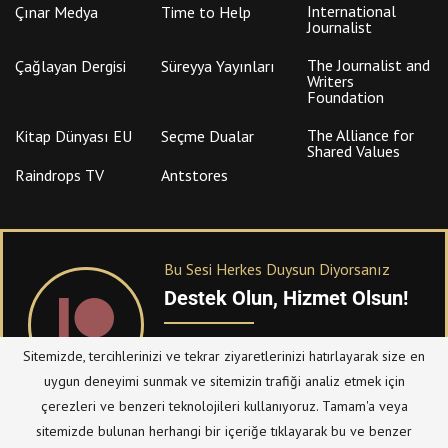
International
Çınar Medya
Time to Help
Journalist
The Journalist and
Çağlayan Dergisi
Süreyya Yayınları
Writers
Foundation
The Alliance for
Kitap Dünyası EU
Seçme Dualar
Shared Values
Raindrops TV
Antstores
Bu Sesi Herkes Duysun Diyorsanız
Destek Olun, Hizmet Olsun!
PATREON
üzerinden sitemize bağışta
Sitemizde, tercihlerinizi ve tekrar ziyaretlerinizi hatırlayarak size en
bulanabilirsiniz.
uygun deneyimi sunmak ve sitemizin trafiği analiz etmek için
çerezleri ve benzeri teknolojileri kullanıyoruz. Tamam'a veya
sitemizde bulunan herhangi bir içeriğe tıklayarak bu ve benzer
© Telif Hakkı 2023, Tüm Hakları Saklıdır |
@hizmetten.com