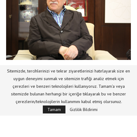
HABER
MISAFIR KALEMLER
Sitemizde, tercihlerinizi ve tekrar ziyaretlerinizi hatırlayarak size en
uygun deneyimi sunmak ve sitemizin trafiği analiz etmek için
Hocaefendi`den Arnavutluk’taki deprem
çerezleri ve benzeri teknolojileri kullanıyoruz. Tamam'a veya
felaketi ile ilgili başsağlığı mesajı
sitemizde bulunan herhangi bir içeriğe tıklayarak bu ve benzer
Yazar
Mizan
30/11/2019
çerezlerin/teknolojilerin kullanımını kabul etmiş olursunuz.
Tamam
Gizlilik Bildirimi
Arnavutluk Savunma Bakanlığı, iki gün önce başkent Tiran’da
meydana gelen depremde ölenlerin sayısının 45’e
yükseldiğini açıkladı. Fethullah Gülen Hocaefendi