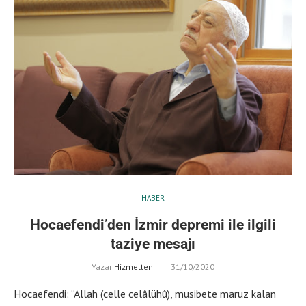
HABER
Hocaefendi’den İzmir depremi ile ilgili
taziye mesajı
Yazar
Hizmetten
31/10/2020
Hocaefendi: “Allah (celle celâlühû), musibete maruz kalan