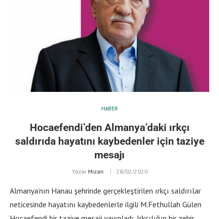
HABER
Hocaefendi’den Almanya’daki ırkçı
saldırıda hayatını kaybedenler için taziye
mesajı
Yazar
Mizan
28/02/2020
Almanya’nın Hanau şehrinde gerçekleştirilen ırkçı saldırılar
neticesinde hayatını kaybedenlerle ilgili M.Fethullah Gülen
Hocaefendi bir taziye mesaji yayınladı. Irkçılığın bir zehir