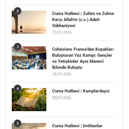
2
Cuma Hutbesi | Zulüm ve Zulme
Karşı Allah’ın (c.c.) Adeti
Sübhaniyesi
23/07/2026
3
Cohésions Fransa’dan Kuşakları
Buluşturan Yaz Kampı: Gençler
ve Yetişkinler Aynı Manevî
İklimde Buluştu
28/07/2026
4
Cuma Hutbesi | Kamplardayız
30/07/2026
5
Cuma Hutbesi | İmtihanlar