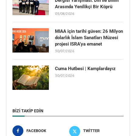
Dergisi Yarışması: Din ile Bilim
Arasında Yenilikçi Bir Köprü
03/08/2026
MIAA için tarihi güven: 26 Milyon
dolarlık İslam Sanatları Müzesi
projesi ISRA’ya emanet
30/07/2026
Cuma Hutbesi | Kamplardayız
30/07/2026
BIZI TAKIP EDIN
FACEBOOK
TWITTER