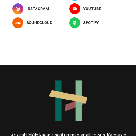
INSTAGRAM
YOUTUBE
SOUNDCLOUD
SPOTIFY
“Aç açabildiğin kadar sineni ummanlar gibi olsun. Kalmasın