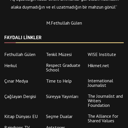
alaka duymadığın ve el uzatmadığın bir mahzun gönül”
M.Fethullah Gülen
FAYDALI LINKLER
Fethullah Gülen
Tenkil Müzesi
WISE Institute
Respect Graduate
Herkul
Hikmet.net
School
International
Çınar Medya
Time to Help
Journalist
The Journalist and
Çağlayan Dergisi
Süreyya Yayınları
Writers
Foundation
The Alliance for
Kitap Dünyası EU
Seçme Dualar
Shared Values
Raindrops TV
Antstores