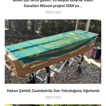
MIAA için tarihi güven: 26 Milyon dolarlık İslam
Sanatları Müzesi projesi ISRA’ya...
30/07/2026
Hakan Şahinli Zaandam’da Son Yolculuğuna Uğurlandı
30/07/2026