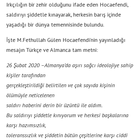
Irkçılığın bir zehir olduğunu ifade eden Hocaefendi,
saldırıyı şiddetle kınayarak, herkesin barış içinde
yaşadığı bir dünya temennisinde bulundu.
İşte M.Fethullah Gülen Hocaefendi’nin yayınladığı
mesajın Türkçe ve Almanca tam metni:
26 Şubat 2020 –Almanya’da aşırı sağcı ideolojiye sahip
kişiler tarafından
gerçekleştirildiği belirtilen ve çok sayıda kişinin
ölümüyle neticelenen
saldırı haberini derin bir üzüntü ile aldım.
Bu saldırıyı şiddetle kınıyorum ve herkesi başkalarına
karşı hazımsızlık,
toleranssızlık ve şiddetin bütün çeşitlerine karşı ciddi