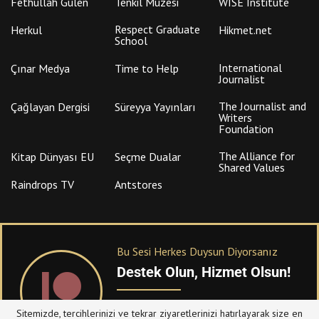
International
Çınar Medya
Time to Help
Journalist
The Journalist and
Çağlayan Dergisi
Süreyya Yayınları
Writers
Foundation
The Alliance for
Kitap Dünyası EU
Seçme Dualar
Shared Values
Raindrops TV
Antstores
Bu Sesi Herkes Duysun Diyorsanız
Destek Olun, Hizmet Olsun!
PATREON
üzerinden sitemize bağışta
bulanabilirsiniz.
Sitemizde, tercihlerinizi ve tekrar ziyaretlerinizi hatırlayarak size en