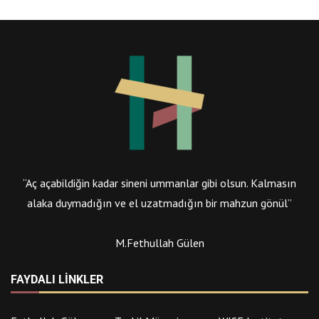
“Aç açabildiğin kadar sineni ummanlar gibi olsun. Kalmasın
alaka duymadığın ve el uzatmadığın bir mahzun gönül”
M.Fethullah Gülen
FAYDALI LINKLER
Fethullah Gülen
Tenkil Müzesi
WISE Institute
Respect Graduate
Herkul
Hikmet.net
School