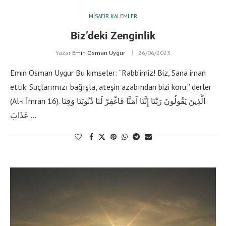
MISAFIR KALEMLER
Biz’deki Zenginlik
Yazar
Emin Osman Uygur
26/06/2023
Emin Osman Uygur Bu kimseler: “Rabb’imiz! Biz, Sana iman
ettik. Suçlarımızı bağışla, ateşin azabından bizi koru.” derler
(Al-i İmran 16). الَّذِينَ يَقُولُونَ رَبَّنَا إِنَّنَا آمَنَّا فَاغْفِرْ لَنَا ذُنُوبَنَا وَقِنَا
عَذَابَ …