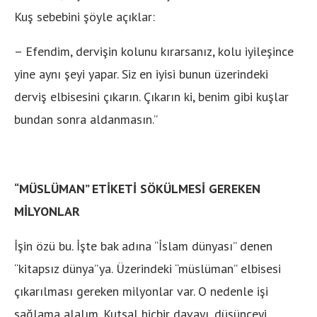
Kuş sebebini şöyle açıklar:
– Efendim, dervişin kolunu kırarsanız, kolu iyileşince
yine aynı şeyi yapar. Siz en iyisi bunun üzerindeki
derviş elbisesini çıkarın. Çıkarın ki, benim gibi kuşlar
bundan sonra aldanmasın.”
“MÜSLÜMAN” ETİKETİ SÖKÜLMESİ GEREKEN
MİLYONLAR
İşin özü bu. İşte bak adına “İslam dünyası” denen
“kitapsız dünya”ya. Üzerindeki “müslüman” elbisesi
çıkarılması gereken milyonlar var. O nedenle işi
sağlama alalım. Kutsal hiçbir davayı, düşünceyi