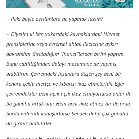
– Peki böyle ayrılanlara ne yapmak lazım?
– Diyelim ki ben yukarıdaki kaynaklardaki Hizmet
prensiplerine veya evrensel ahlak ilkelerine aykırı
davrandım. Sıraladığım “ihanet”lerden birini yaptım.
Bunu cahilliğimden dolayı masumane de yapmış
olabilirim. Çevremdeki insanlara düşen şey beni bir
kenara çekip mertçe ve kibarca ikaz etmeleridir. Eğer
çevremdekiler beni açık açık ikaz etmiyorlarsa onlar da
bu günaha ortak olur. Hem beni ikaz etmez bir de orda
burda vıdı-vıdı konuşurlarsa benden daha çok günaha
da girmiş olabilirler.
Bediüzzaman Hazretleri de Tarihçe-i Hayat’ta aynı