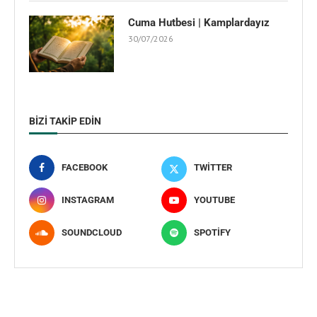
Cuma Hutbesi | Kamplardayız
30/07/2026
BIZI TAKIP EDIN
FACEBOOK
TWITTER
INSTAGRAM
YOUTUBE
SOUNDCLOUD
SPOTIFY