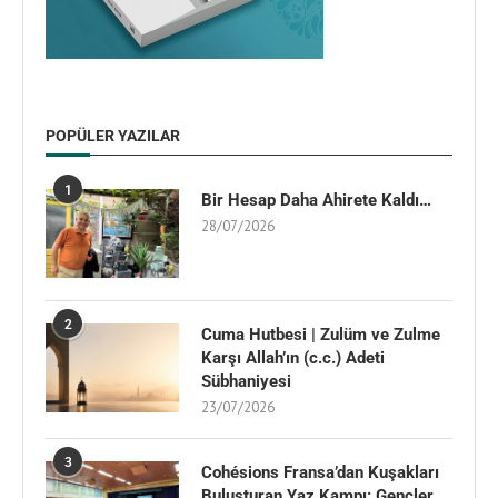
POPÜLER YAZILAR
1
Bir Hesap Daha Ahirete Kaldı…
28/07/2026
2
Cuma Hutbesi | Zulüm ve Zulme
Karşı Allah’ın (c.c.) Adeti
Sübhaniyesi
23/07/2026
3
Cohésions Fransa’dan Kuşakları
Buluşturan Yaz Kampı: Gençler