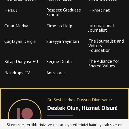
Respect Graduate
Herkul
Hikmet.net
School
International
Çınar Medya
Time to Help
Journalist
The Journalist and
Çağlayan Dergisi
Süreyya Yayınları
Writers
Foundation
The Alliance for
Kitap Dünyası EU
Seçme Dualar
Shared Values
Raindrops TV
Antstores
Bu Sesi Herkes Duysun Diyorsanız
Destek Olun, Hizmet Olsun!
PATREON
üzerinden sitemize bağışta
Sitemizde, tercihlerinizi ve tekrar ziyaretlerinizi hatırlayarak size en