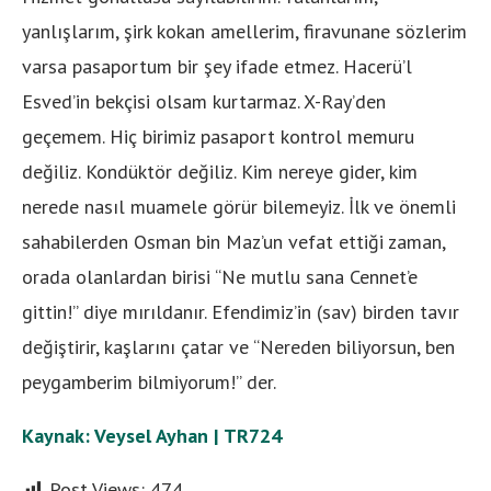
yanlışlarım, şirk kokan amellerim, firavunane sözlerim
varsa pasaportum bir şey ifade etmez. Hacerü’l
Esved’in bekçisi olsam kurtarmaz. X-Ray’den
geçemem. Hiç birimiz pasaport kontrol memuru
değiliz. Kondüktör değiliz. Kim nereye gider, kim
nerede nasıl muamele görür bilemeyiz. İlk ve önemli
sahabilerden Osman bin Maz’un vefat ettiği zaman,
orada olanlardan birisi “Ne mutlu sana Cennet’e
gittin!” diye mırıldanır. Efendimiz’in (sav) birden tavır
değiştirir, kaşlarını çatar ve “Nereden biliyorsun, ben
peygamberim bilmiyorum!” der.
Kaynak: Veysel Ayhan | TR724
Post Views:
474