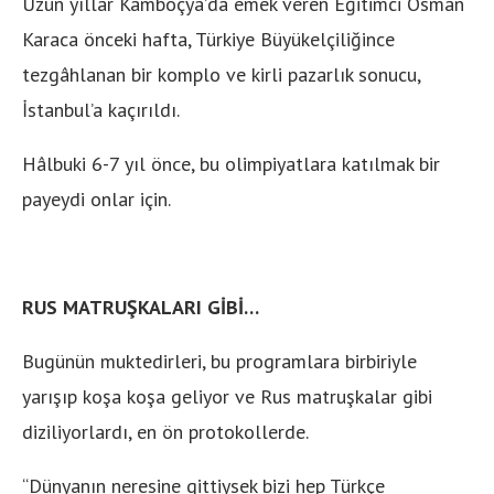
Uzun yıllar Kamboçya’da emek veren Eğitimci Osman
Karaca önceki hafta, Türkiye Büyükelçiliğince
tezgâhlanan bir komplo ve kirli pazarlık sonucu,
İstanbul’a kaçırıldı.
Hâlbuki 6-7 yıl önce, bu olimpiyatlara katılmak bir
payeydi onlar için.
RUS MATRUŞKALARI GİBİ…
Bugünün muktedirleri, bu programlara birbiriyle
yarışıp koşa koşa geliyor ve Rus matruşkalar gibi
diziliyorlardı, en ön protokollerde.
“Dünyanın neresine gittiysek bizi hep Türkçe