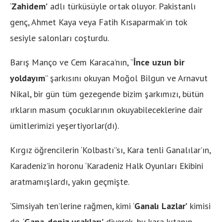
‘
Zahidem’
adlı türküsüyle ortak oluyor. Pakistanlı
genç, Ahmet Kaya veya Fatih Kısaparmak’ın tok
sesiyle salonları coşturdu.
Barış Manço ve Cem Karaca’nın, “
İnce uzun bir
yoldayım
” şarkısını okuyan Moğol Bilgun ve Arnavut
Nikal, bir gün tüm gezegende bizim şarkımızı, bütün
ırkların masum çocuklarının okuyabileceklerine dair
ümitlerimizi yeşertiyorlar(dı).
Kırgız öğrencilerin ‘Kolbastı”sı, Kara tenli Ganalılar’ın,
Karadeniz’in horonu ‘Karadeniz Halk Oyunları Ekibini
aratmamışlardı, yakın geçmişte.
‘Simsiyah ten’lerine rağmen, kimi ‘
Ganalı Lazlar’
kimisi
de, ‘
Gana-deniz uşakları’
diyerek, bu kara kıtanın