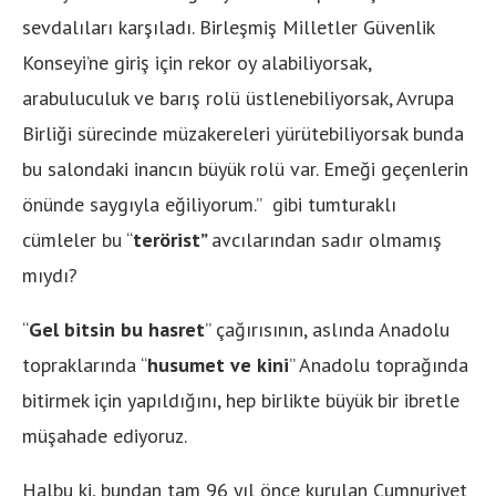
sevdalıları karşıladı. Birleşmiş Milletler Güvenlik
Konseyi’ne giriş için rekor oy alabiliyorsak,
arabuluculuk ve barış rolü üstlenebiliyorsak, Avrupa
Birliği sürecinde müzakereleri yürütebiliyorsak bunda
bu salondaki inancın büyük rolü var. Emeği geçenlerin
önünde saygıyla eğiliyorum.” gibi tumturaklı
cümleler bu “
terörist”
avcılarından sadır olmamış
mıydı?
“
Gel bitsin bu hasret
” çağırısının, aslında Anadolu
topraklarında “
husumet ve kini
” Anadolu toprağında
bitirmek için yapıldığını, hep birlikte büyük bir ibretle
müşahade ediyoruz.
Halbu ki, bundan tam 96 yıl önce kurulan Cumnuriyet