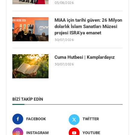
03/08/2026
MIAA için tarihi güven: 26 Milyon
dolarlık İslam Sanatları Müzesi
projesi ISRA’ya emanet
30/07/2026
Cuma Hutbesi | Kamplardayız
30/07/2026
BIZI TAKIP EDIN
FACEBOOK
TWITTER
INSTAGRAM
YOUTUBE