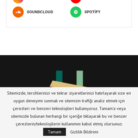
SOUNDCLOUD
SPOTIFY
Sitemizde, tercihlerinizi ve tekrar ziyaretlerinizi hatırlayarak size en
uygun deneyimi sunmak ve sitemizin trafiği analiz etmek için
çerezleri ve benzeri teknolojileri kullanıyoruz. Tamam'a veya
sitemizde bulunan herhangi bir içeriğe tıklayarak bu ve benzer
çerezlerin/teknolojilerin kullanımını kabul etmiş olursunuz.
“Aç açabildiğin kadar sineni ummanlar gibi olsun. Kalmasın
Tamam
Gizlilik Bildirimi
alaka duymadığın ve el uzatmadığın bir mahzun gönül”