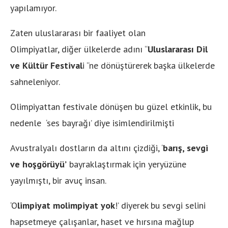
yapılamıyor.
Zaten uluslararası bir faaliyet olan
Olimpiyatlar, diğer ülkelerde adını “
Uluslararası Dil
ve Kültür Festival
i “ne dönüştürerek başka ülkelerde
sahneleniyor.
Olimpiyattan festivale dönüşen bu güzel etkinlik, bu
nedenle ‘ses bayrağı’ diye isimlendirilmişti
Avustralyalı dostların da altını çizdiği, ‘
barış, sevgi
ve hoşgörüyü’
bayraklaştırmak için yeryüzüne
yayılmıştı, bir avuç insan.
‘O
lim­piyat molimpiyat yok
!’ diyerek bu sevgi selini
hapsetme­ye çalışanlar, haset ve hırsına mağlup