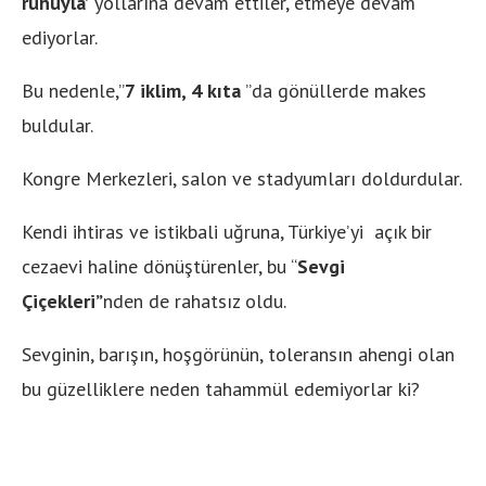
ruhuyla’
yollarına devam ettiler, etmeye devam
ediyorlar.
Bu nedenle,”
7 iklim, 4 kıta
”da gönüllerde makes
buldular.
Kongre Merkezleri, salon ve stadyumları doldurdular.
Kendi ihtiras ve istikbali uğruna, Türkiye’yi açık bir
cezaevi haline dönüştürenler, bu “
Sevgi
Çiçekleri”
nden de rahatsız oldu.
Sevginin, barışın, hoşgörünün, toleransın ahengi olan
bu güzelliklere neden tahammül edemiyorlar ki?