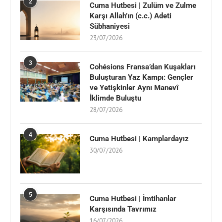
2
Cuma Hutbesi | Zulüm ve Zulme
Karşı Allah’ın (c.c.) Adeti
Sübhaniyesi
23/07/2026
3
Cohésions Fransa’dan Kuşakları
Buluşturan Yaz Kampı: Gençler
ve Yetişkinler Aynı Manevî
İklimde Buluştu
28/07/2026
4
Cuma Hutbesi | Kamplardayız
30/07/2026
5
Cuma Hutbesi | İmtihanlar
Karşısında Tavrımız
16/07/2026