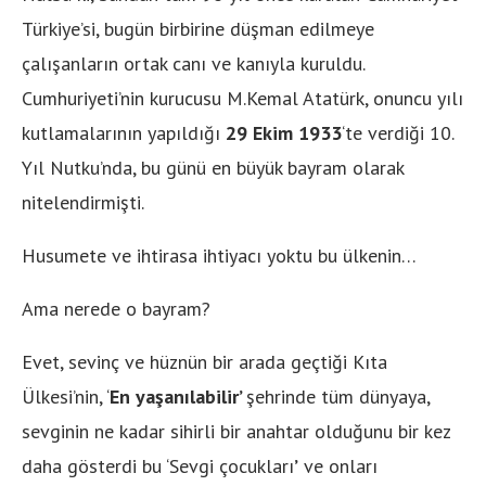
Türkiye’si, bugün birbirine düşman edilmeye
çalışanların ortak canı ve kanıyla kuruldu.
Cumhuriyeti’nin kurucusu M.Kemal Atatürk, onuncu yılı
kutlamalarının yapıldığı
29 Ekim 1933
‘te verdiği 10.
Yıl Nutku’nda, bu günü en büyük bayram olarak
nitelendirmişti.
Husumete ve ihtirasa ihtiyacı yoktu bu ülkenin…
Ama nerede o bayram?
Evet, sevinç ve hüznün bir arada geçtiği Kıta
Ülkesi’nin, ‘
En yaşanılabilir’
şehrinde tüm dünyaya,
sevginin ne kadar sihirli bir anahtar olduğunu bir kez
daha gösterdi bu ‘Sevgi çocukları
’
ve onları