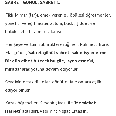
SABRET GÖNÜL, SABRET!..
Fikir Mimar (lar)ı, emek veren eli öpülesi öğretmenler,
yönetici ve eğitimciler, zulüm, baskı, şiddet ve
hukuksuzluklara maruz kalıyor.
Her şeye ve tüm zalimliklere rağmen, Rahmetli Barış
Manço’nun; ‘
sabret gönül sabret, sakın isyan etme.
Bir gün elbet bitecek bu çile, isyan etme’
yi,
mırıldanarak yoluna devam ediyorlar.
Sevginin ortak dili olan gönül diliyle onlara eşlik
ediyor binler.
Kazak öğrenciler, Kırşehir şivesi ile
‘Memleket
Hasreti
‘ adlı şiiri, Azeri’nin; Neşat Ertaş’ın,