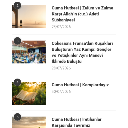
2
Cuma Hutbesi | Zulüm ve Zulme
Karşı Allah’ın (c.c.) Adeti
Sübhaniyesi
23/07/2026
3
Cohésions Fransa’dan Kuşakları
Buluşturan Yaz Kampı: Gençler
ve Yetişkinler Aynı Manevî
İklimde Buluştu
28/07/2026
4
Cuma Hutbesi | Kamplardayız
30/07/2026
5
Cuma Hutbesi | İmtihanlar
Karşısında Tavrımız