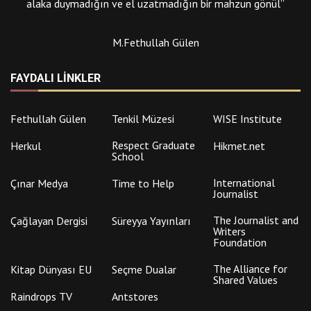
alaka duymadığın ve el uzatmadığın bir mahzun gönül”
M.Fethullah Gülen
FAYDALI LINKLER
Fethullah Gülen
Tenkil Müzesi
WISE Institute
Respect Graduate
Herkul
Hikmet.net
School
International
Çınar Medya
Time to Help
Journalist
The Journalist and
Çağlayan Dergisi
Süreyya Yayınları
Writers
Foundation
The Alliance for
Kitap Dünyası EU
Seçme Dualar
Shared Values
Raindrops TV
Antstores