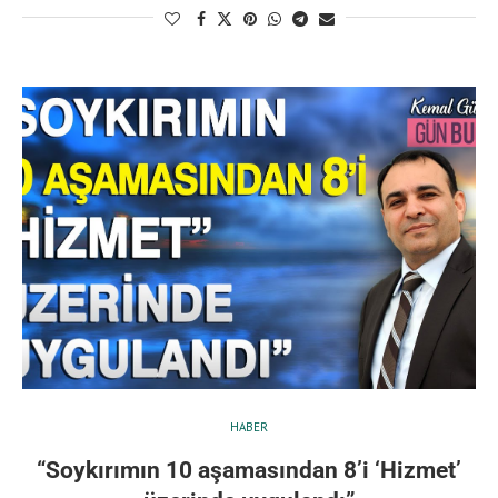
HABER
“Soykırımın 10 aşamasından 8’i ‘Hizmet’