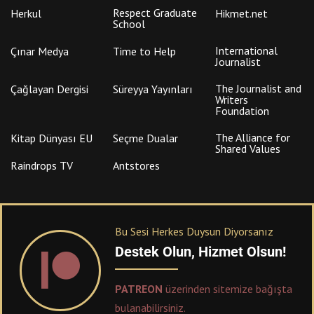
Respect Graduate
Herkul
Hikmet.net
School
International
Çınar Medya
Time to Help
Journalist
The Journalist and
Çağlayan Dergisi
Süreyya Yayınları
Writers
Foundation
The Alliance for
Kitap Dünyası EU
Seçme Dualar
Shared Values
Raindrops TV
Antstores
Bu Sesi Herkes Duysun Diyorsanız
Destek Olun, Hizmet Olsun!
PATREON
üzerinden sitemize bağışta
bulanabilirsiniz.