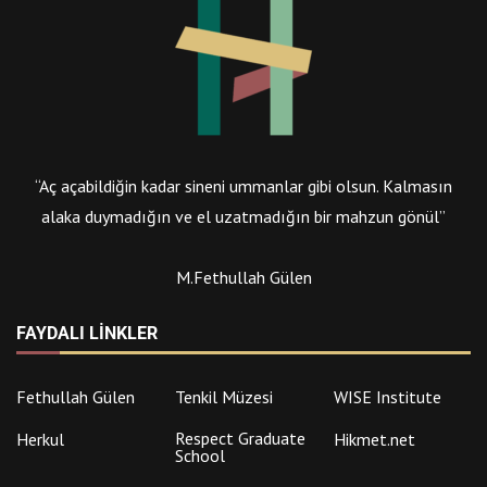
“Aç açabildiğin kadar sineni ummanlar gibi olsun. Kalmasın
alaka duymadığın ve el uzatmadığın bir mahzun gönül”
M.Fethullah Gülen
FAYDALI LINKLER
Fethullah Gülen
Tenkil Müzesi
WISE Institute
Respect Graduate
Herkul
Hikmet.net
School
International
Çınar Medya
Time to Help
Journalist
The Journalist and
Çağlayan Dergisi
Süreyya Yayınları
Writers