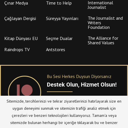
Foundation
The Alliance for
Kitap Dünyası EU
Seçme Dualar
Shared Values
Raindrops TV
Antstores
Bu Sesi Herkes Duysun Diyorsanız
Destek Olun, Hizmet Olsun!
PATREON
üzerinden sitemize bağışta
bulanabilirsiniz.
Sitemizde, tercihlerinizi ve tekrar ziyaretlerinizi hatırlayarak size en
© Telif Hakkı 2023, Tüm Hakları Saklıdır |
@hizmetten.com
uygun deneyimi sunmak ve sitemizin trafiği analiz etmek için
Bize Ulaşın
Taziye Defteri
çerezleri ve benzeri teknolojileri kullanıyoruz. Tamam'a veya
Gizlilik Politikası (Datenschutzerklärung)
Künye/Impressum
sitemizde bulunan herhangi bir içeriğe tıklayarak bu ve benzer