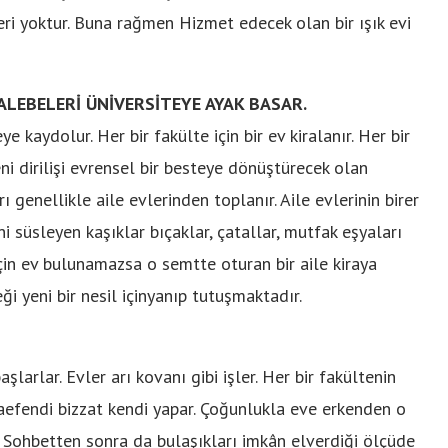
vleri yoktur. Buna rağmen Hizmet edecek olan bir ışık evi
TALEBELERİ ÜNİVERSİTEYE AYAK BASAR.
 kaydolur. Her bir fakülte için bir ev kiralanır. Her bir
eni dirilişi evrensel bir besteye dönüştürecek olan
ı genellikle aile evlerinden toplanır. Aile evlerinin birer
ini süsleyen kaşıklar bıçaklar, çatallar, mutfak eşyaları
için ev bulunamazsa o semtte oturan bir aile kiraya
ği yeni bir nesil içinyanıp tutuşmaktadır.
larlar. Evler arı kovanı gibi işler. Her bir fakültenin
efendi bizzat kendi yapar. Çoğunlukla eve erkenden o
. Sohbetten sonra da bulaşıkları imkân elverdiği ölçüde