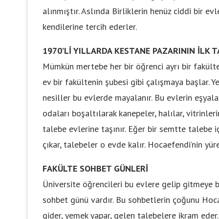
alınmıştır. Aslında Birliklerin henüz ciddi bir e
kendilerine tercih ederler.
1970’Lİ YILLARDA KESTANE PAZARININ İLK 
Mümkün mertebe her bir öğrenci ayrı bir fakülteye
ev bir fakültenin şubesi gibi çalışmaya başlar. Y
nesiller bu evlerde mayalanır. Bu evlerin eşyalar
odaları boşaltılarak kanepeler, halılar, vitrinler
talebe evlerine taşınır. Eğer bir semtte talebe 
çıkar, talebeler o evde kalır. Hocaefendi’nin yüre
FAKÜLTE SOHBET GÜNLERİ
Üniversite öğrencileri bu evlere gelip gitmeye baş
sohbet günü vardır. Bu sohbetlerin çoğunu Hoca
gider, yemek yapar, gelen talebelere ikram eder