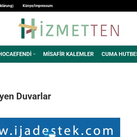
rklärung)
Künye/Impressum
HOCAEFENDI
MISAFIR KALEMLER
CUMA HUTBE
eyen Duvarlar