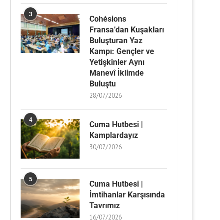
3
Cohésions
Fransa’dan Kuşakları
Buluşturan Yaz
Kampı: Gençler ve
Yetişkinler Aynı
Manevî İklimde
Buluştu
28/07/2026
4
Cuma Hutbesi |
Kamplardayız
30/07/2026
5
Cuma Hutbesi |
İmtihanlar Karşısında
Tavrımız
16/07/2026