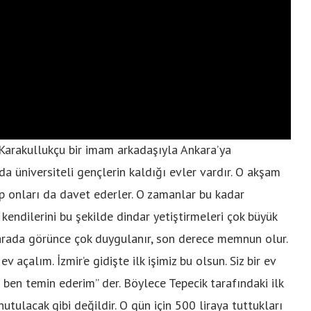
arakullukçu bir imam arkadaşıyla Ankara’ya
a üniversiteli gençlerin kaldığı evler vardır. O akşam
ıp onları da davet ederler. O zamanlar bu kadar
kendilerini bu şekilde dindar yetiştirmeleri çok büyük
r arada görünce çok duygulanır, son derece memnun olur.
v açalım. İzmir’e gidişte ilk işimiz bu olsun. Siz bir ev
ını ben temin ederim” der. Böylece Tepecik tarafındaki ilk
utulacak gibi değildir. O gün için 500 liraya tuttukları