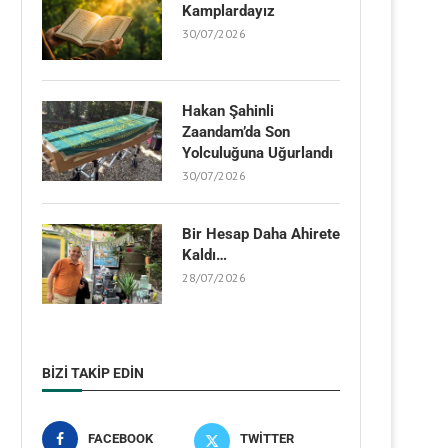
Kamplardayız
30/07/2026
Hakan Şahinli
Zaandam’da Son
Yolculuğuna Uğurlandı
30/07/2026
Bir Hesap Daha Ahirete
Kaldı…
28/07/2026
BIZI TAKIP EDIN
FACEBOOK
TWITTER