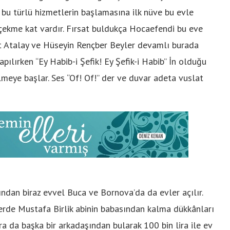
de bu türlü hizmetlerin başlamasına ilk nüve bu evle
bir çekme kat vardır. Fırsat buldukça Hocaefendi bu eve
et Atalay ve Hüseyin Rençber Beyler devamlı burada
yapılırken “Ey Habib-i Şefik! Ey Şefik-i Habib” İn olduğu
elmeye başlar. Ses “Of! Of!” der ve duvar adeta vuslat
ndan biraz evvel Buca ve Bornova’da da evler açılır.
lerde Mustafa Birlik abinin babasından kalma dükkânları
lira da başka bir arkadaşından bularak 100 bin lira ile ev