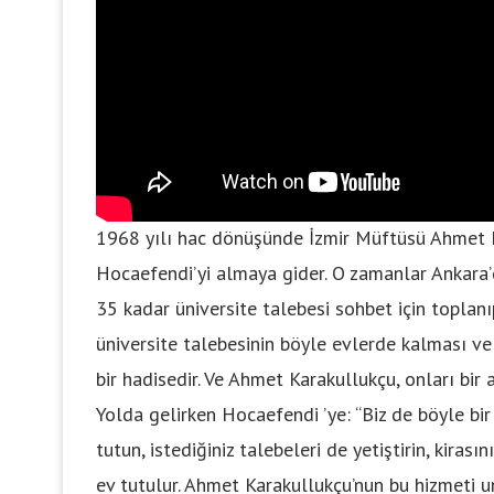
1968 yılı hac dönüşünde İzmir Müftüsü Ahmet K
Hocaefendi’yi almaya gider. O zamanlar Ankara’d
35 kadar üniversite talebesi sohbet için toplan
üniversite talebesinin böyle evlerde kalması ve 
bir hadisedir. Ve Ahmet Karakullukçu, onları bi
Yolda gelirken Hocaefendi ’ye: “Biz de böyle bir e
tutun, istediğiniz talebeleri de yetiştirin, kiras
ev tutulur. Ahmet Karakullukçu’nun bu hizmeti un