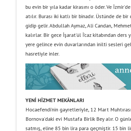
bu evin bir yıla kadar kirasını o öder. Ve İzmir’
atılır. Burası iki katlı bir binadır. Üstünde de 
gidip gelir. Abdullah Aymaz, Ali Candan, Mehm
kalırlar. Bir gece İşarat’ül İ’caz kitabından ders 
yere gelince evin duvarlarından inilti sesleri g
hasretiyle inler.
YENİ HİZMET MEKÂNLARI
Hocaefendi’nin gayretleriyle, 12 Mart Muhtırası
Bornova’daki evi Mustafa Birlik Bey alır. O gün
satmış, eline 85 bin lira para geçmiştir. 15 bin 