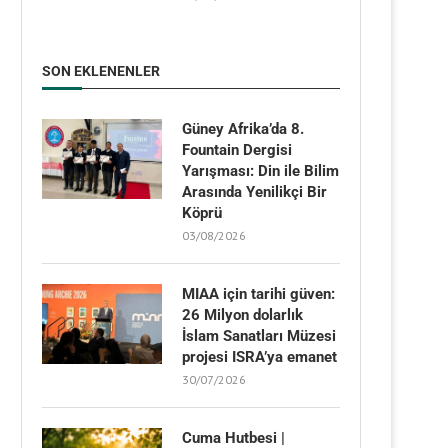
SON EKLENENLER
Güney Afrika’da 8.
Fountain Dergisi
Yarışması: Din ile Bilim
Arasında Yenilikçi Bir
Köprü
03/08/2026
MIAA için tarihi güven:
26 Milyon dolarlık
İslam Sanatları Müzesi
projesi ISRA’ya emanet
30/07/2026
Cuma Hutbesi |