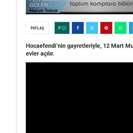
0
PAYLAŞ
Hocaefendi’nin gayretleriyle, 12 Mart M
evler açılır.