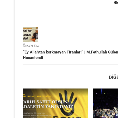
RE
Önceki Yazı
“Ey Allah’tan korkmayan Tiranlar!“ | M.Fethullah Gülen
Hocaefendi
DIĞ