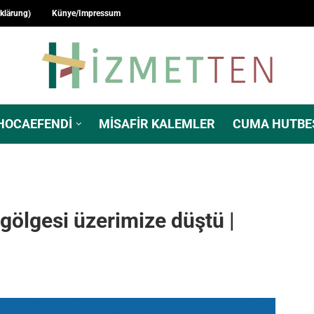
rklärung)
Künye/Impressum
HOCAEFENDI
MISAFIR KALEMLER
CUMA HUTBE
gölgesi üzerimize düştü |