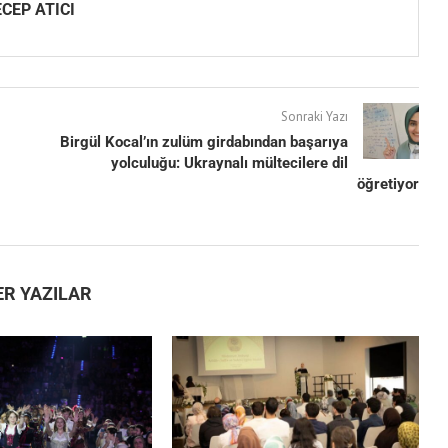
CEP ATICI
Sonraki Yazı
Birgül Kocal’ın zulüm girdabından başarıya
yolculuğu: Ukraynalı mültecilere dil
öğretiyor
ER YAZILAR