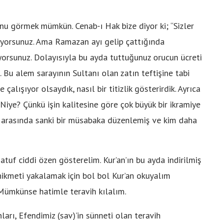
unu görmek mümkün. Cenab-ı Hak bize diyor ki; “Sizler
ışıyorsunuz. Ama Ramazan ayı gelip çattığında
ıyorsunuz. Dolayısıyla bu ayda tuttuğunuz orucun ücreti
 Bu alem sarayının Sultanı olan zatın teftişine tabi
çalışıyor olsaydık, nasıl bir titizlik gösterirdik. Ayrıca
Niye? Çünkü işin kalitesine göre çok büyük bir ikramiye
si arasında sanki bir müsabaka düzenlemiş ve kim daha
tuf ciddi özen gösterelim. Kur’an’ın bu ayda indirilmiş
 hikmeti yakalamak için bol bol Kur’an okuyalım
 Mümkünse hatimle teravih kılalım.
ları, Efendimiz (sav)’in sünneti olan teravih