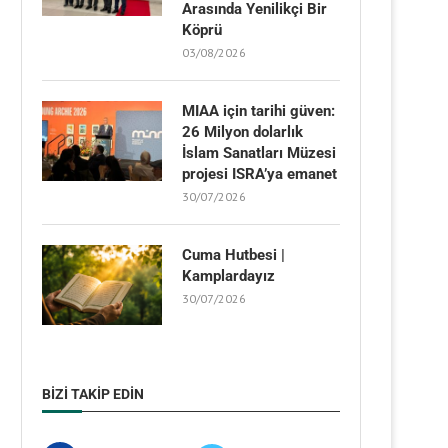
Arasında Yenilikçi Bir
Köprü
03/08/2026
MIAA için tarihi güven:
26 Milyon dolarlık
İslam Sanatları Müzesi
projesi ISRA’ya emanet
30/07/2026
Cuma Hutbesi |
Kamplardayız
30/07/2026
BIZI TAKIP EDIN