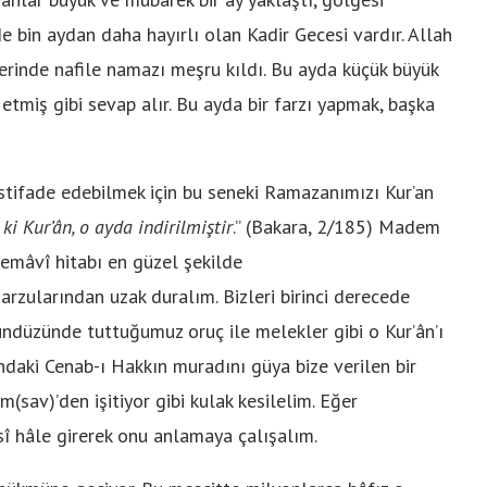
nde bin aydan daha hayırlı olan Kadir Gecesi vardır. Allah
erinde nafile namazı meşru kıldı. Bu ayda küçük büyük
 etmiş gibi sevap alır. Bu ayda bir farzı yapmak, başka
stifade edebilmek için bu seneki Ramazanımızı Kur’an
ki Kur’ân, o ayda indirilmiştir
.” (Bakara, 2/185) Madem
semâvî hitabı en güzel şekilde
arzularından uzak duralım. Bizleri birinci derecede
ündüzünde tuttuğumuz oruç ile melekler gibi o Kur’ân’ı
ndaki Cenab-ı Hakkın muradını güya bize verilen bir
m(sav)’den işitiyor gibi kulak kesilelim. Eğer
udsî hâle girerek onu anlamaya çalışalım.