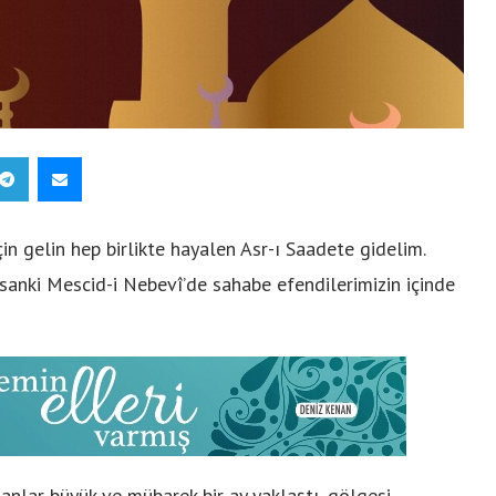
in gelin hep birlikte hayalen Asr-ı Saadete gidelim.
 sanki Mescid-i Nebevî’de sahabe efendilerimizin içinde
sanlar büyük ve mübarek bir ay yaklaştı, gölgesi