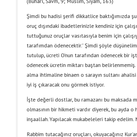
(Buhârî, Savm, 9; Müslim, Sıyâm, 163)
Şimdi bu hadisi şerifi dikkatlice baktığımızda ş
oruç dışındaki ibadetlerinizle kendiniz için çal
tuttuğunuz oruçlar vasıtasıyla benim için çalış
tarafımdan ödenecektir.” Şimdi şöyle düşünelim.
tutulup, ücreti O’nun tarafından ödenecek bir işte 
ödenecek ücretin miktarı baştan belirlenmemiş. 
alma ihtimaline binaen o sarayın sultanı ahali
iyi iş çıkaracak onu görmek istiyor.
İşte değerli dostlar, bu ramazanı bu maksada ma
olmasının bir hikmeti vardır diyerek, bu ayda o
inşaallah. Yapılacak mukabeleleri takip edelim.
Rabbim tutacağınız oruçları, okuyacağınız Kur’an