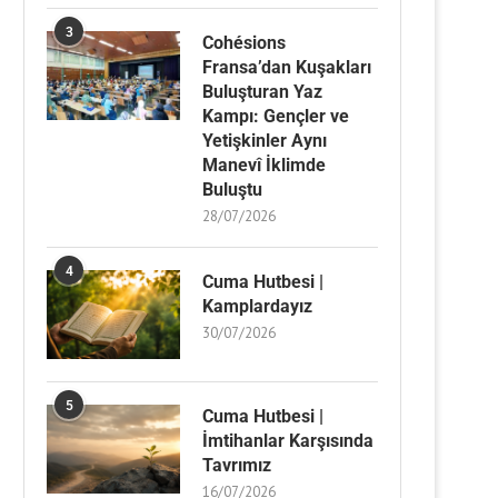
3
Cohésions
Fransa’dan Kuşakları
Buluşturan Yaz
Kampı: Gençler ve
Yetişkinler Aynı
Manevî İklimde
Buluştu
28/07/2026
4
Cuma Hutbesi |
Kamplardayız
30/07/2026
5
Cuma Hutbesi |
İmtihanlar Karşısında
Tavrımız
16/07/2026