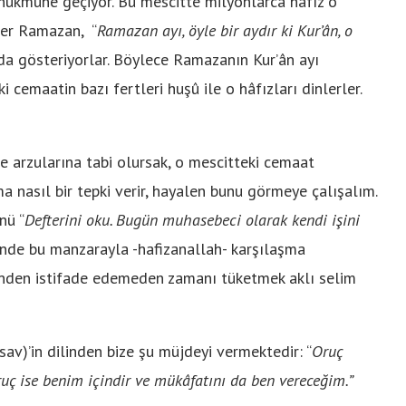
 hükmüne geçiyor. Bu mescitte milyonlarca hâfız o
. Her Ramazan, “
Ramazan ayı, öyle bir aydır ki Kur’ân, o
arzda gösteriyorlar. Böylece Ramazanın Kur’ân ayı
 cemaatin bazı fertleri huşû ile o hâfızları dinlerler.
ve arzularına tabi olursak, o mescitteki cemaat
a nasıl bir tepki verir, hayalen bunu görmeye çalışalım.
nü “
Defterini oku. Bugün muhasebeci olarak kendi işini
ğinde bu manzarayla -hafizanallah- karşılaşma
tinden istifade edemeden zamanı tüketmek aklı selim
sav)’in dilinden bize şu müjdeyi vermektedir: “
Oruç
ruç ise benim içindir ve mükâfatını da ben vereceğim.”