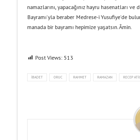
namazlarını, yapacağınız hayru hasenatları ve 
Bayramı’yla beraber Medrese-i Yusufiye’de bulun
manada bir bayramı hepimize yaşatsın. Âmin.
Post Views:
513
IBADET
ORUC
RAHMET
RAMAZAN
RECEP ATI