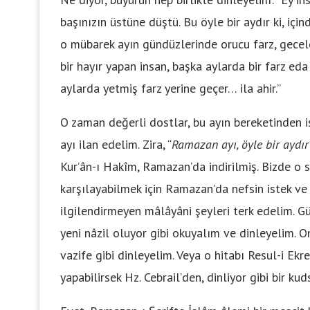
başınızın üstüne düştü. Bu öyle bir aydır ki, içi
o mübarek ayın gündüzlerinde orucu farz, gecel
bir hayır yapan insan, başka aylarda bir farz eda
aylarda yetmiş farz yerine geçer… ila ahir.”
O zaman değerli dostlar, bu ayın bereketinden i
ayı ilan edelim. Zira, “
Ramazan ayı, öyle bir aydır 
Kur’ân-ı Hakîm, Ramazan’da indirilmiş. Bizde o 
karşılayabilmek için Ramazan’da nefsin istek ve 
ilgilendirmeyen mâlâyâni şeyleri terk edelim. G
yeni nâzil oluyor gibi okuyalım ve dinleyelim. O
vazife gibi dinleyelim. Veya o hitabı Resul-i Ekre
yapabilirsek Hz. Cebrail’den, dinliyor gibi bir k