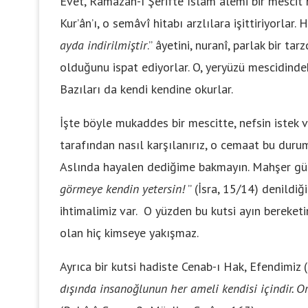
Evet, Ramazan-ı Şerifte İslâm âlemi bir mescit
Kur’ân’ı, o semâvî hitabı arzlılara işittiriyorlar
ayda indirilmiştir
.” âyetini, nuranî, parlak bir t
olduğunu ispat ediyorlar. O, yeryüzü mescidindeki
Bazıları da kendi kendine okurlar.
İşte böyle mukaddes bir mescitte, nefsin istek 
tarafından nasıl karşılanırız, o cemaat bu durum
Aslında hayalen dediğime bakmayın. Mahşer gü
görmeye kendin yetersin!
” (İsra, 15/14) denildi
ihtimalimiz var. O yüzden bu kutsi ayın bereke
olan hiç kimseye yakışmaz.
Ayrıca bir kutsi hadiste Cenab-ı Hak, Efendimiz (
dışında insanoğlunun her ameli kendisi içindir. O