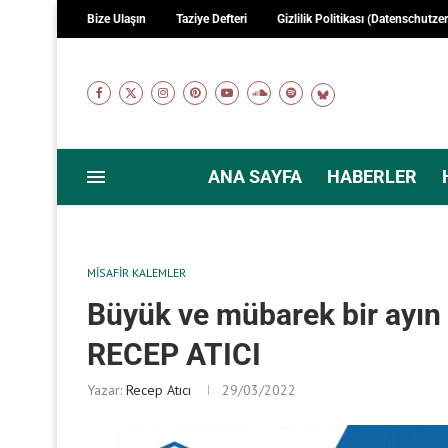
Bize Ulaşın
Taziye Defteri
Gizlilik Politikası (Datenschutze
ANA SAYFA
HABERLER
MISAFIR KALEMLER
Büyük ve mübarek bir ayın 
RECEP ATICI
Yazar:
Recep Atıcı
29/03/2022