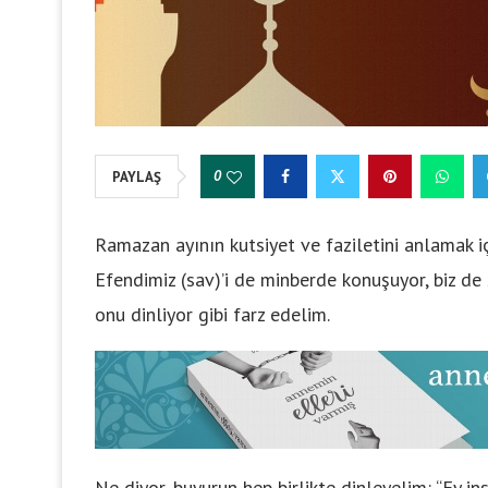
0
PAYLAŞ
Ramazan ayının kutsiyet ve faziletini anlamak iç
Efendimiz (sav)’i de minberde konuşuyor, biz de
onu dinliyor gibi farz edelim.
Ne diyor, buyurun hep birlikte dinleyelim: “Ey in