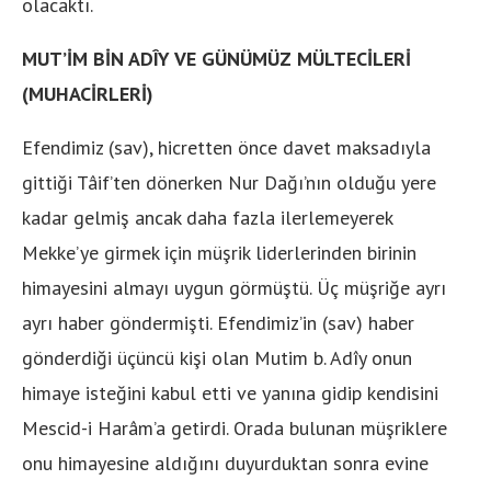
olacaktı.
MUT’İM BİN ADÎY VE GÜNÜMÜZ MÜLTECİLERİ
(MUHACİRLERİ)
Efendimiz (sav), hicretten önce davet maksadıyla
gittiği Tâif’ten dönerken Nur Dağı’nın olduğu yere
kadar gelmiş ancak daha fazla ilerlemeyerek
Mekke’ye girmek için müşrik liderlerinden birinin
himayesini al­mayı uygun görmüştü. Üç müşriğe ayrı
ayrı haber göndermişti. Efendimiz’in (sav) haber
gönderdiği üçüncü kişi olan Mutim b. Adîy onun
himaye isteğini kabul etti ve yanına gidip kendisini
Mescid-i Harâm’a getirdi. Orada bulunan müşriklere
onu hi­mayesine aldığını duyurduktan sonra evi­ne