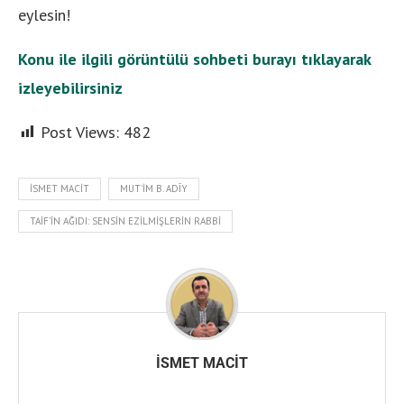
eylesin!
Konu ile ilgili görüntülü sohbeti burayı tıklayarak
izleyebilirsiniz
Post Views:
482
İSMET MACIT
MUT'IM B. ADÎY
TAIF’IN AĞIDI: SENSIN EZILMIŞLERIN RABBI
İSMET MACIT