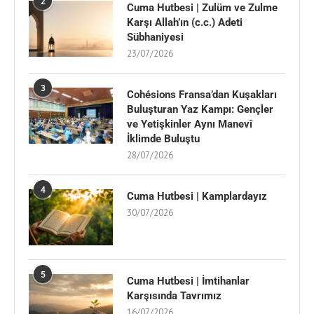
2
Cuma Hutbesi | Zulüm ve Zulme
Karşı Allah’ın (c.c.) Adeti
Sübhaniyesi
23/07/2026
3
Cohésions Fransa’dan Kuşakları
Buluşturan Yaz Kampı: Gençler
ve Yetişkinler Aynı Manevî
İklimde Buluştu
28/07/2026
4
Cuma Hutbesi | Kamplardayız
30/07/2026
5
Cuma Hutbesi | İmtihanlar
Karşısında Tavrımız
16/07/2026