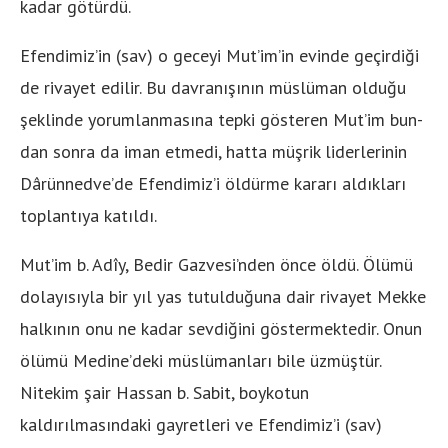
kadar götürdü.
Efendimiz’in (sav) o ge­ceyi Mut’im’in evinde geçirdiği
de rivayet edilir. Bu dav­ranışının müslüman olduğu
şeklinde yo­rumlanmasına tepki gösteren Mut’im bun­
dan sonra da iman etmedi, hatta müşrik liderlerinin
Dârünnedve’de Efendimiz’i öldürme kararı aldıkları
toplantıya katıldı.
Mut’im b. Adîy, Bedir Gazvesi’nden önce öldü. Ölümü
dola­yısıyla bir yıl yas tutulduğuna dair rivayet Mekke
halkının onu ne kadar sevdiğini göster­mektedir. Onun
ölümü Medine’deki müslümanları bile üzmüştür.
Nitekim şair Has­san b. Sabit, boykotun
kaldırılmasındaki gayretleri ve Efendimiz’i (sav)