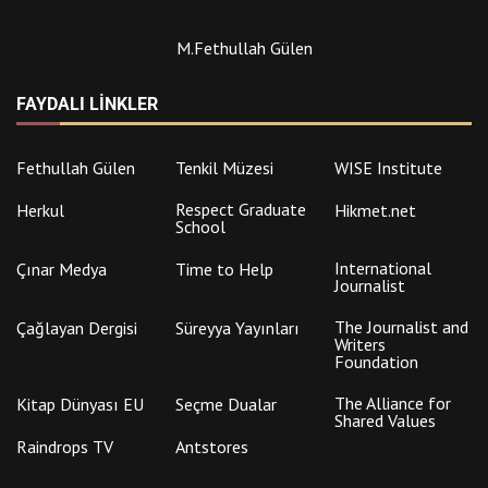
M.Fethullah Gülen
FAYDALI LINKLER
Fethullah Gülen
Tenkil Müzesi
WISE Institute
Respect Graduate
Herkul
Hikmet.net
School
International
Çınar Medya
Time to Help
Journalist
The Journalist and
Çağlayan Dergisi
Süreyya Yayınları
Writers
Foundation
The Alliance for
Kitap Dünyası EU
Seçme Dualar
Shared Values
Raindrops TV
Antstores