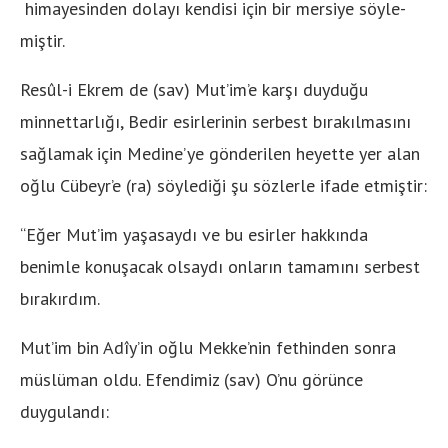
himayesin­den dolayı kendisi için bir mersiye söyle­
miştir.
Resûl-i Ekrem de (sav) Mut’im’e karşı duyduğu
minnettarlığı, Bedir esirlerinin serbest bırakılmasını
sağ­lamak için Medine’ye gönderilen heyette yer alan
oğlu Cübeyr’e (ra) söylediği şu sözler­le ifade etmiştir:
“Eğer Mut’im yaşasaydı ve bu esirler hakkında
benimle konuşacak olsaydı onların tamamını serbest
bırakır­dım.
Mut’im bin Adîy’in oğlu Mekke’nin fethinden sonra
müslüman oldu. Efendimiz (sav) O’nu görünce
duygulandı: