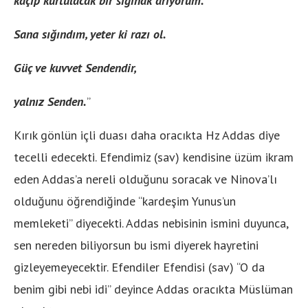
kaçıp kurtulacak bir sığınak arıyorum.
Sana sığındım, yeter ki razı ol.
Güç ve kuvvet Sendendir,
yalnız Senden.
”
Kırık gönlün içli duası daha oracıkta Hz Addas diye
tecelli edecekti. Efendimiz (sav) kendisine üzüm ikram
eden Addas’a nereli olduğunu soracak ve Ninova’lı
olduğunu öğrendiğinde “kardeşim Yunus’un
memleketi” diyecekti. Addas nebisinin ismini duyunca,
sen nereden biliyorsun bu ismi diyerek hayretini
gizleyemeyecektir. Efendiler Efendisi (sav) “O da
benim gibi nebi idi” deyince Addas oracıkta Müslüman