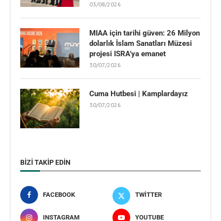
03/08/2026
MIAA için tarihi güven: 26 Milyon
dolarlık İslam Sanatları Müzesi
projesi ISRA’ya emanet
30/07/2026
Cuma Hutbesi | Kamplardayız
30/07/2026
BIZI TAKIP EDIN
FACEBOOK
TWITTER
INSTAGRAM
YOUTUBE