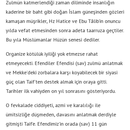
Zulmün katmerlendiği zaman diliminde insanlığın
kaderine bir baht gibi doğan İslam güneşinden gözleri
kamaşan müşrikler, Hz Hatice ve Ebu Tâlib’in onuncu
yılda vefat etmesinden sonra adeta taarruza geçtiler.
Bu yıla Müslümanlar Hüzün senesi dediler.
Organize kötülük iyiliği yok etmezse rahat
etmeyecekti. Efendiler Efendisi (sav) zulmü anlatmak
ve Mekke’deki zorbalara karşı koyabilecek bir siyasi
güç olan Taif’ten destek almak için oraya gitti.
Tarihler ilk vahiyden on yıl sonrasını gösteriyordu.
O fevkalade ciddiyeti, azmi ve karalılığı ile
ümitsizliğe düşmeden, davasını anlatmak derdiyle
gitmişti Taif’e. Efendimiz’in orada (sav) 11 gün