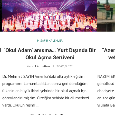
MISAFIR KALEMLER
l
‘Okul Adam’ anısına… Yurt Dışında Bir
”Azer
Okul Açma Serüveni
ve
Yazar
Hizmetten
20/01/2022
Dr. Mehmet SAYIN Amerika’daki altı aylık eğitim
NAZIM EKB
programımı tamamladıktan sonra geri döndüğüm
gönüllüsü
ülkenin en büyük ikinci şehrinde bir okul açmak için
ebediyete 
görevlendirilmiştim. Gittiğim şehirde bir dil merkezi
en zor gün
vardı. Okulun resmî …
yılında Ba