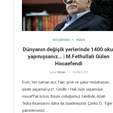
HOCAEFENDI
MIZAN
Dünyanın değişik yerlerinde 1400 oku
yapmışsanız… | M.Fethullah Gülen
Hocaefendi
Yazar
Mizan
26/08/2022
Evet, her zaman acz, fakr, şevk ve şükür mülahazası
içinde yaşamalıyız!.. Cenâb-ı Hak öyle yaşamaya
muvaffak kılsın. Böyle olduğumuz takdirde, Allah
Teâla ihsanlarını daha da ziyadeleştirir. Çünkü O, “Eğer
şükrederseniz …