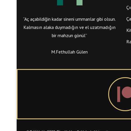
Çı
Ça
“Aç açabildiğin kadar sineni ummanlar gibi olsun.
Kalmasın alaka duymadığın ve el uzatmadığın
Ki
bir mahzun gönül”
Ra
M.Fethullah Gülen