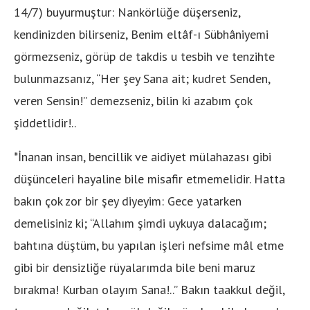
14/7) buyurmuştur: Nankörlüğe düşerseniz,
kendinizden bilirseniz, Benim eltâf-ı Sübhâniyemi
görmezseniz, görüp de takdis u tesbih ve tenzihte
bulunmazsanız, “Her şey Sana ait; kudret Senden,
veren Sensin!” demezseniz, bilin ki azabım çok
şiddetlidir!..
*İnanan insan, bencillik ve aidiyet mülahazası gibi
düşünceleri hayaline bile misafir etmemelidir. Hatta
bakın çok zor bir şey diyeyim: Gece yatarken
demelisiniz ki; “Allahım şimdi uykuya dalacağım;
bahtına düştüm, bu yapılan işleri nefsime mâl etme
gibi bir densizliğe rüyalarımda bile beni maruz
bırakma! Kurban olayım Sana!..” Bakın taakkul değil,