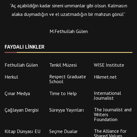
“Aç açabildiğin kadar sineni ummanlar gibi olsun. Kalmasın
alaka duymadığın ve el uzatmadığın bir mahzun gönül”
M.Fethullah Gülen
FAYDALI LINKLER
Fethullah Gülen
Tenkil Müzesi
WISE Institute
Respect Graduate
Herkul
Hikmet.net
School
International
Çınar Medya
Time to Help
Journalist
The Journalist and
Çağlayan Dergisi
Süreyya Yayınları
Writers
Foundation
The Alliance for
Kitap Dünyası EU
Seçme Dualar
Shared Values