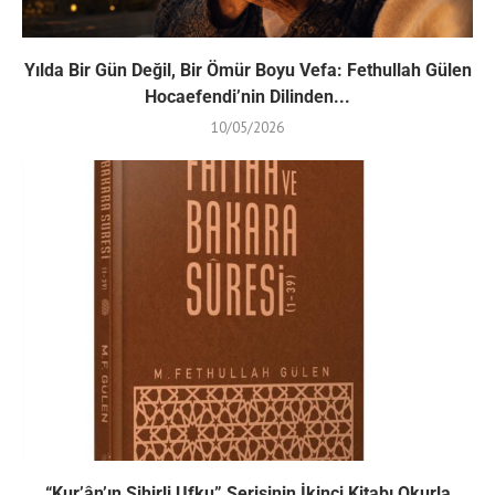
Yılda Bir Gün Değil, Bir Ömür Boyu Vefa: Fethullah Gülen
Hocaefendi’nin Dilinden...
10/05/2026
“Kur’ân’ın Sihirli Ufku” Serisinin İkinci Kitabı Okurla