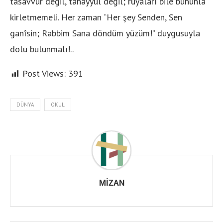
tasavvur değil, tahayyül değil; rüyaları bile bununla
kirletmemeli. Her zaman “Her şey Senden, Sen
ganîsin; Rabbim Sana döndüm yüzüm!” duygusuyla
dolu bulunmalı!..
Post Views:
391
DÜNYA
OKUL
MIZAN