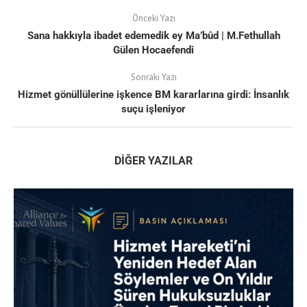
Önceki Yazı
Sana hakkıyla ibadet edemedik ey Ma’bûd | M.Fethullah
Gülen Hocaefendi
Sonraki Yazı
Hizmet gönüllülerine işkence BM kararlarına girdi: İnsanlık
suçu işleniyor
DIĞER YAZILAR