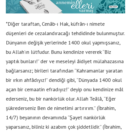
*Diğer taraftan, Cenâb-ı Hak, küfrân-ı nimete
düşenleri de cezalandıracağı tehdidinde bulunmuştur.
Dünyanın değişik yerlerinde 1400 okul yapmışsanız,
bu Allah’ın lütfudur. Bunu kendinize vererek “Biz
yaptık bunları!” der ve meseleyi âidiyet mülahazasına
bağlarsanız; birileri tarafından “Kahramanlar yaratan
bir ırkın ahfâdıyız!” dendiği gibi, “Dünyada 1400 okul
açan bir cemaatin efradıyız!” deyip onu kendinize mâl
ederseniz, bu bir nankörlük olur. Allah Teâlâ, “Eğer
şükrederseniz Ben de nimetimi artırırım.” (İbrahim,
14/7) beyanının devamında “Şayet nankörlük
yaparsanız, biliniz ki azabım çok şiddetlidir.” (İbrahim,