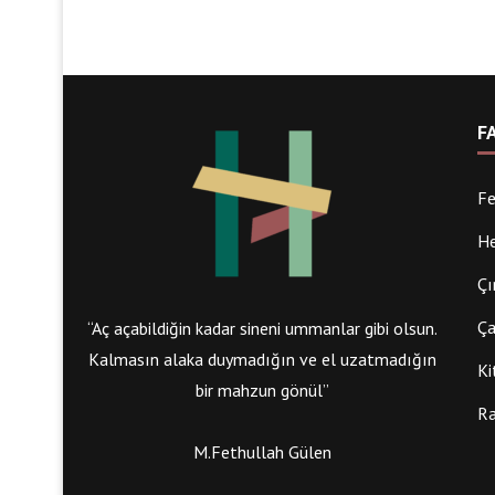
F
Fe
He
Çı
Ça
“Aç açabildiğin kadar sineni ummanlar gibi olsun.
Kalmasın alaka duymadığın ve el uzatmadığın
Ki
bir mahzun gönül”
Ra
M.Fethullah Gülen