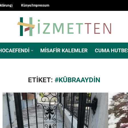
rklärung)
Künye/Impressum
HOCAEFENDI
MISAFIR KALEMLER
CUMA HUTBE
ETIKET:
#KÛBRAAYDIN