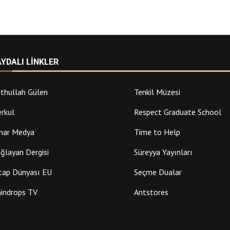
AYDALI LINKLER
thullah Gülen
Tenkil Müzesi
rkul
Respect Graduate School
nar Medya
Time to Help
ğlayan Dergisi
Süreyya Yayınları
tap Dünyası EU
Seçme Dualar
indrops TV
Antstores