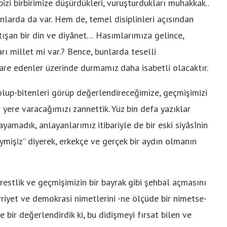
izi birbirimize düşürdükleri, vuruşturdukları muhakkak..
nlarda da var. Hem de, temel disiplinleri açısından
atışan bir din ve diyânet… Hasımlarımıza gelince,
ı millet mi var.? Bence, bunlarda teselli
are edenler üzerinde durmamız daha isabetli olacaktır.
 olup-bitenleri görüp değerlendireceğimize, geçmişimizi
yere varacağımızı zannettik. Yüz bin defa yazıklar
yamadık, anlayanlarımız itibariyle de bir eski siyâsînin
deymişiz” diyerek, erkekçe ve gerçek bir aydın olmanın
perestlik ve geçmişimizin bir bayrak gibi şehbal açmasını
ürriyet ve demokrasi nimetlerini -ne ölçüde bir nimetse-
 bir değerlendirdik ki, bu didişmeyi fırsat bilen ve