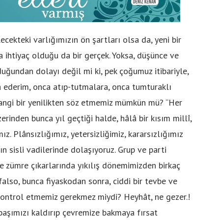
ekteki varlığımızın ön şartları olsa da, yeni bir
a ihtiyaç olduğu da bir gerçek. Yoksa, düşünce ve
lduğundan dolayı değil mi ki, pek çoğumuz itibariyle,
 ederim, onca atıp-tutmalara, onca tumturaklı
hangi bir yenilikten söz etmemiz mümkün mü? “Her
rinden bunca yıl geçtiği halde, hâlâ bir kısım millî,
ımız. Plânsızlığımız, yetersizliğimiz, kararsızlığımız
ın sisli vadilerinde dolaşıyoruz. Grup ve parti
 ve zümre çıkarlarında yıkılış dönemimizden birkaç
lso, bunca fiyaskodan sonra, ciddi bir tevbe ve
ontrol etmemiz gerekmez miydi? Heyhât, ne gezer.!
aşımızı kaldırıp çevremize bakmaya fırsat