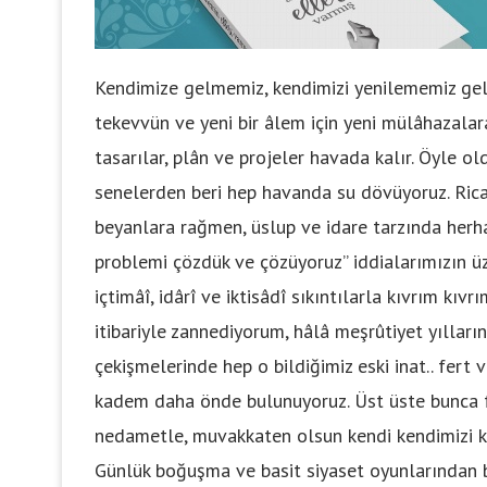
Kendimize gelmemiz, kendimizi yenilememiz gelec
tekevvün ve yeni bir âlem için yeni mülâhazalar
tasarılar, plân ve projeler havada kalır. Öyle o
senelerden beri hep havanda su dövüyoruz. Rica
beyanlara rağmen, üslup ve idare tarzında her
problemi çözdük ve çözüyoruz” iddialarımızın üze
içtimâî, idârî ve iktisâdî sıkıntılarla kıvrım kıvr
itibariyle zannediyorum, hâlâ meşrûtiyet yılların
çekişmelerinde hep o bildiğimiz eski inat.. fert
kadem daha önde bulunuyoruz. Üst üste bunca fa
nedametle, muvakkaten olsun kendi kendimizi k
Günlük boğuşma ve basit siyaset oyunlarından b