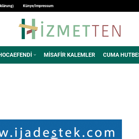
rklärung)
Künye/Impressum
HOCAEFENDI
MISAFIR KALEMLER
CUMA HUTBE