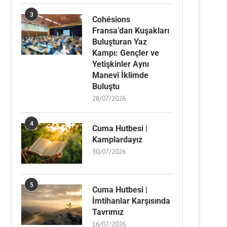
3
Cohésions
Fransa’dan Kuşakları
Buluşturan Yaz
Kampı: Gençler ve
Yetişkinler Aynı
Manevî İklimde
Buluştu
28/07/2026
4
Cuma Hutbesi |
Kamplardayız
30/07/2026
5
Cuma Hutbesi |
İmtihanlar Karşısında
Tavrımız
16/07/2026