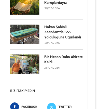
Kamplardayız
30/07/2026
Hakan Şahinli
Zaandam’da Son
Yolculuğuna Uğurlandı
30/07/2026
Bir Hesap Daha Ahirete
Kaldı…
28/07/2026
BIZI TAKIP EDIN
FACEBOOK
TWITTER