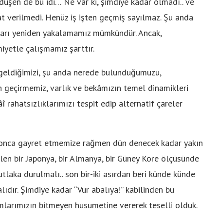
düşen de bu idi… Ne var ki, şimdiye kadar olmadı.. ve
at verilmedi. Henüz iş işten geçmiş sayılmaz. Şu anda
tları yeniden yakalamamız mümkündür. Ancak,
iyetle çalışmamız şarttır.
 geldiğimizi, şu anda nerede bulunduğumuzu,
 geçirmemiz, varlık ve bekâmızın temel dinamikleri
 rahatsızlıklarımızı tespit edip alternatif çareler
a onca gayret etmemize rağmen dün denecek kadar yakın
 gelen bir Japonya, bir Almanya, bir Güney Kore ölçüsünde
laka durulmalı.. son bir-iki asırdan beri künde künde
lıdır. Şimdiye kadar “Vur abalıya!” kabilinden bu
mlarımızın bitmeyen husumetine vererek teselli olduk.