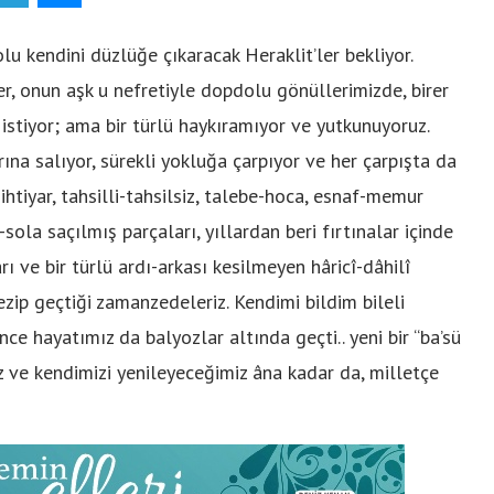
olu kendini düzlüğe çıkaracak Heraklit’ler bekliyor.
ler, onun aşk u nefretiyle dopdolu gönüllerimizde, birer
stiyor; ama bir türlü haykıramıyor ve yutkunuyoruz.
ına salıyor, sürekli yokluğa çarpıyor ve her çarpışta da
-ihtiyar, tahsilli-tahsilsiz, talebe-hoca, esnaf-memur
sola saçılmış parçaları, yıllardan beri fırtınalar içinde
ı ve bir türlü ardı-arkası kesilmeyen hâricî-dâhilî
ezip geçtiği zamanzedeleriz. Kendimi bildim bileli
e hayatımız da balyozlar altında geçti.. yeni bir “ba’sü
 ve kendimizi yenileyeceğimiz âna kadar da, milletçe