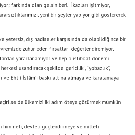
yor; farkında olan gelsin beri.! İkazları işitmiyor,
rarsızlıklarımızı, yeni bir şeyler yapıyor gibi göstererek
e yetersiz, dış hadiseler karşısında da olabildiğince bir
evremizde zuhur eden fırsatları değerlendiremiyor,
lardan yararlanamıyor ve hep o istibdat dönemi
rkesi usandıracak şekilde “gericilik”, “yobazlık”,
 ve Ehl-i İslâm’ı baskı altına almaya ve karalamaya
 geçirilse de ülkemizi iki adım öteye götürmek mümkün
rın himmeti, devleti güçlendirmeye ve milleti