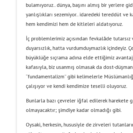
bulamıyoruz.. dünya, başını almış bir yerlere gidi
yanlışlıkları sezemiyor.. idaredeki tereddüt ve ka
hem kendimizi hem de kitleleri aldatıyoruz.
İç problemlerimiz açısından fevkalâde tutarsız v
duyarsızlık, hatta vurdumduymazlık içindeyiz. Ç
büyüklüğe sıçrama adına elde ettiğimiz avantaj
kafasıyla, biz usanmış olmasak da dost-düşman he
“fundamentalizm” gibi kelimelerle Müslümanlığı
çalışıyor ve kendi kendimize teselli oluyoruz.
Bunlarla bazı çevreler iğfal edilerek harekete
olmayacaktır; şimdiye kadar olmadığı gibi.
Oysaki, herkesin, hususiyle de zirveleri tutanla