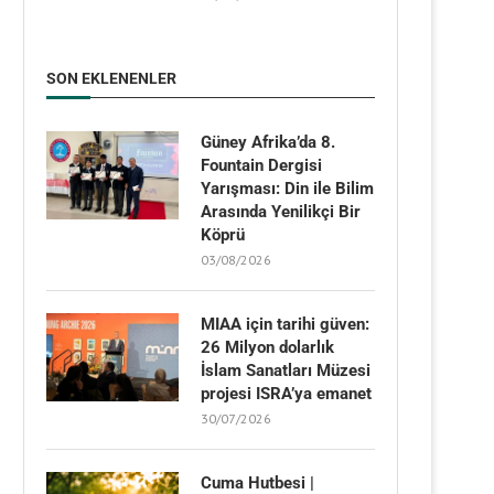
SON EKLENENLER
Güney Afrika’da 8.
Fountain Dergisi
Yarışması: Din ile Bilim
Arasında Yenilikçi Bir
Köprü
03/08/2026
MIAA için tarihi güven:
26 Milyon dolarlık
İslam Sanatları Müzesi
projesi ISRA’ya emanet
30/07/2026
Cuma Hutbesi |