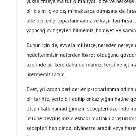
yükseltmeye ma’tuf olmalıydı.. bize ve herkese 
bir kısım iç ve dış mihraklarca olmasına da fırs
bile derlenip-toparlanmamız ve kaçırılan fırsa
yapacağımız şeyleri bilmemiz, hamiyet ve samim
Bunun için de, evvela milletçe, nereden nereye
hedeflerimizin nelerden ibaret olduğunu gözden
üzerinde bir kere daha durmamız, ferdî ve içtimâî
üretmemiz lazım.
Evet, yıllardan beri derlenip-toparlanma adın
bir tarihte, yerle bir edilip enkaz yığını haline
olsun kalkınamadığımızın sebepleri üzerinde mut
üstüne devrilişimizin esbabı mutlaka araştırılma
sebepleri hep dinde, diyânette aradık veya hası