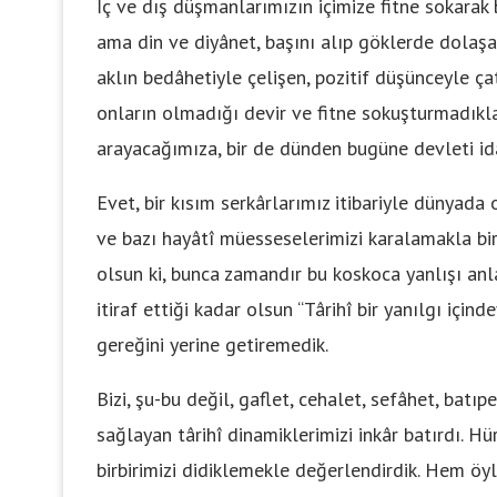
İç ve dış düşmanlarımızın içimize fitne sokarak b
ama din ve diyânet, başını alıp göklerde dolaşa
aklın bedâhetiyle çelişen, pozitif düşünceyle ç
onların olmadığı devir ve fitne sokuşturmadıklar
arayacağımıza, bir de dünden bugüne devleti id
Evet, bir kısım serkârlarımız itibariyle dünyada
ve bazı hayâtî müesseselerimizi karalamakla bir 
olsun ki, bunca zamandır bu koskoca yanlışı anla
itiraf ettiği kadar olsun “Târihî bir yanılgı için
gereğini yerine getiremedik.
Bizi, şu-bu değil, gaflet, cehalet, sefâhet, batı
sağlayan târihî dinamiklerimizi inkâr batırdı. H
birbirimizi didiklemekle değerlendirdik. Hem öyle