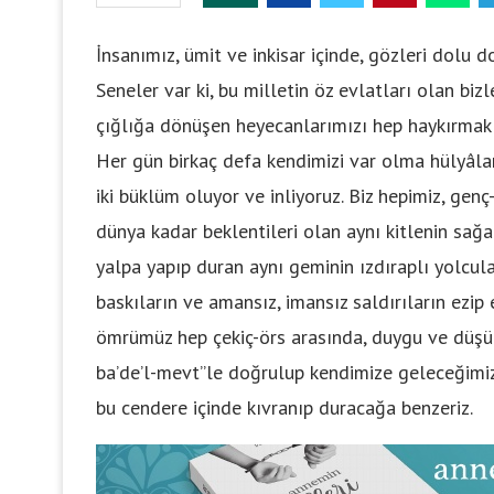
İnsanımız, ümit ve inkisar içinde, gözleri dolu d
Seneler var ki, bu milletin öz evlatları olan biz
çığlığa dönüşen heyecanlarımızı hep haykırmak i
Her gün birkaç defa kendimizi var olma hülyâlar
iki büklüm oluyor ve inliyoruz. Biz hepimiz, genç
dünya kadar beklentileri olan aynı kitlenin sağa-
yalpa yapıp duran aynı geminin ızdıraplı yolcular
baskıların ve amansız, imansız saldırıların ezip 
ömrümüz hep çekiç-örs arasında, duygu ve düşünc
ba’de’l-mevt”le doğrulup kendimize geleceğimiz
bu cendere içinde kıvranıp duracağa benzeriz.