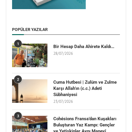
POPÜLER YAZILAR
1
Bir Hesap Daha Ahirete Kaldı…
28/07/2026
2
Cuma Hutbesi | Zulüm ve Zulme
Karşı Allah’ın (c.c.) Adeti
Sübhaniyesi
23/07/2026
3
Cohésions Fransa’dan Kuşakları
Buluşturan Yaz Kampı: Gençler
ve Yetişkinler Aynı Manevî