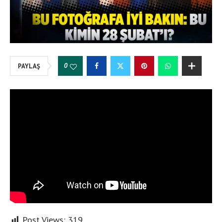
0
PAYLAŞ
Post Views:
319