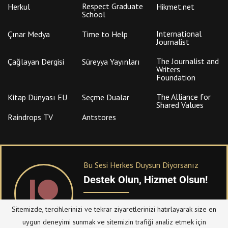
Respect Graduate
Herkul
Hikmet.net
School
International
Çınar Medya
Time to Help
Journalist
The Journalist and
Çağlayan Dergisi
Süreyya Yayınları
Writers
Foundation
The Alliance for
Kitap Dünyası EU
Seçme Dualar
Shared Values
Raindrops TV
Antstores
Bu Sesi Herkes Duysun Diyorsanız
Destek Olun, Hizmet Olsun!
PATREON
üzerinden sitemize bağışta
Sitemizde, tercihlerinizi ve tekrar ziyaretlerinizi hatırlayarak size en
bulanabilirsiniz.
uygun deneyimi sunmak ve sitemizin trafiği analiz etmek için