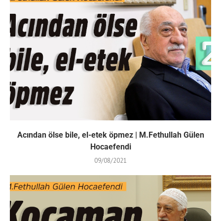
Acından ölse bile, el-etek öpmez | M.Fethullah Gülen
Hocaefendi
09/08/2021