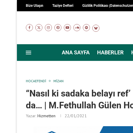
Bize Ulaşın
Taziye Defteri
Gizlilik Politikası (Datenschutze
ANA SAYFA
HABERLER
HOCAEFENDI
MIZAN
“Nasıl ki sadaka belayı ref’
da… | M.Fethullah Gülen H
Yazar:
Hizmetten
22/01/2021