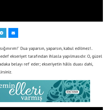
ğınırım!” Dua yaparsın, yaparsın, kabul edilmez!..
hedef ekseriyet tarafından ihlasla yapılmasıdır. O, güzel
adaka belayı ref’ eder; ekseriyetin hâlis duası dahi,
rsiniz.