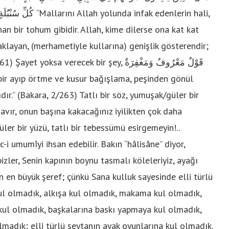
infak edenlerin hali,
an bir tohum gibidir. Allah, kime dilerse ona kat kat
caklayan, (merhametiyle kullarına) genişlik gösterendir;
verecek bir şey, قَوْلٌ مَعْرُوفٌ وَمَغْفِرَةٌ
dır.” (Bakara, 2/263) Tatlı bir söz, yumuşak/güler bir
tavır, onun başına kakacağınız iyilikten çok daha
üler bir yüzü, tatlı bir tebessümü esirgemeyin!..
ec-i umumîyi ihsan edebilir. Bakın “hâlisâne” diyor,
bizler, Senin kapının boynu tasmalı köleleriyiz, ayağı
in en büyük şeref; çünkü Sana kulluk sayesinde elli türlü
ul olmadık, alkışa kul olmadık, makama kul olmadık,
 kul olmadık, başkalarına baskı yapmaya kul olmadık,
lmadık; elli türlü şeytanın ayak oyunlarına kul olmadık.