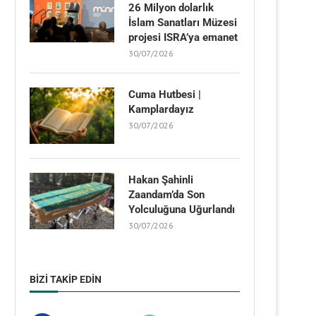
26 Milyon dolarlık
İslam Sanatları Müzesi
projesi ISRA’ya emanet
30/07/2026
Cuma Hutbesi |
Kamplardayız
30/07/2026
Hakan Şahinli
Zaandam’da Son
Yolculuğuna Uğurlandı
30/07/2026
BIZI TAKIP EDIN