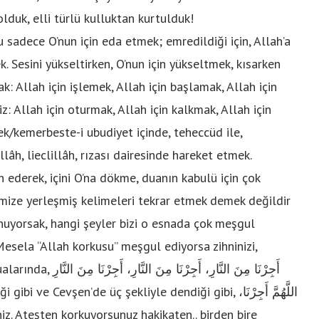
lduk, elli türlü kulluktan kurtulduk!
u sadece O’nun için eda etmek; emredildiği için, Allah’a
. Sesini yükseltirken, O’nun için yükseltmek, kısarken
: Allah için işlemek, Allah için başlamak, Allah için
: Allah için oturmak, Allah için kalkmak, Allah için
ek/kemerbeste-i ubudiyet içinde, teheccüd ile,
llâh, lieclillâh, rızası dairesinde hareket etmek.
 ederek, içini O’na dökme, duanın kabulü için çok
imize yerleşmiş kelimeleri tekrar etmek demek değildir
nuyorsak, hangi şeyler bizi o esnada çok meşgul
esela “Allah korkusu” meşgul ediyorsa zihninizi,
أَجِرْنَا مِنَ النَّارِ
evşen’de üç şekliyle dendiği gibi, اللَّهُمَّ أَجِرْنَا،