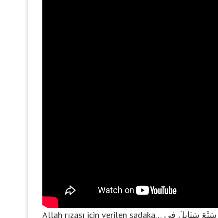
Allah rızası için verilen sadaka… مَثَلُ الَّذِينَ يُنْفِقُونَ أَمْوَالَهُمْ فِي سَبِيلِ اللهِ كَمَثَلِ حَبَّةٍ أَنْبَتَتْ سَبْعَ سَنَابِلَ فِي