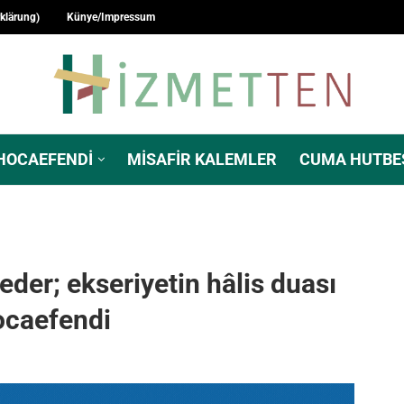
rklärung)
Künye/Impressum
HOCAEFENDI
MISAFIR KALEMLER
CUMA HUTBE
 eder; ekseriyetin hâlis duası
ocaefendi