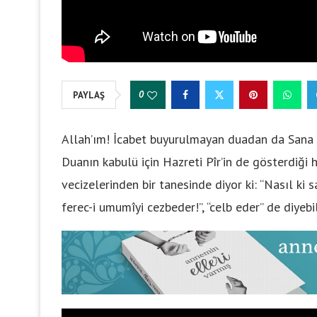
0
PAYLAŞ
Allah’ım! İcabet buyurulmayan duadan da Sana sı
Duanın kabulü için Hazreti Pîr’in de gösterdiği 
vecizelerinden bir tanesinde diyor ki: “Nasıl ki s
ferec-i umumîyi cezbeder!”, “celb eder” de diyebili