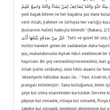
كُلِّ سُنْبُلَةٍ مِئَةُ حَبَّةٍ وَاللهُ يُضَاعِفُ لِمَنْ يَشَاءُ وَاللهُ وَاسِعٌ عَلِيمٌ “Mallarını Allah yolunda 
yedi başak bitiren ve her başakta yüz dane bulun
verir. Allah, (rahmet ve lütfuyla her varlığı) ku
(kullarının halini) hakkıyla bilendir.” (Bakara, 2/261) Şayet yoksa 
خَيْرٌ مِنْ صَدَقَةٍ يَتْبَعُهَا أَذًى “Tatlı ve güzel bir söz, bir ayıp örtme ve kusur bağışlama, peşinden gönül
incitici hareket gelen bir sadakadan daha hayırlı
yüz, muhatabınızda inşirah hâsıl edebilecek bir 
hayırlıdır. Bir şey vermediniz/veremediniz, bari g
Allah (celle celâluhu), sizin hâlis duanız ile fer
“ekseriyetin hâlisâne duası ile…” Yani: Allah’ım, 
prangalı köleleriyiz!.. Sana kulluğumuz, bizim iç
şeye kul olma esaretinden kurtulduk. Servete k
pâyeye kul olmadık, villaya kul olmadık, filoya
takdire kul olmadık, kendimizi dinletmeye kul o