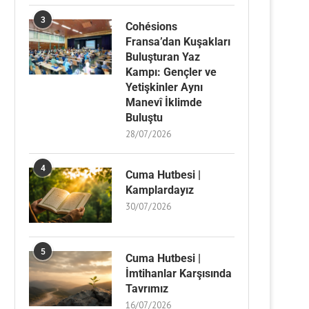
3
Cohésions
Fransa’dan Kuşakları
Buluşturan Yaz
Kampı: Gençler ve
Yetişkinler Aynı
Manevî İklimde
Buluştu
28/07/2026
4
Cuma Hutbesi |
Kamplardayız
30/07/2026
5
Cuma Hutbesi |
İmtihanlar Karşısında
Tavrımız
16/07/2026