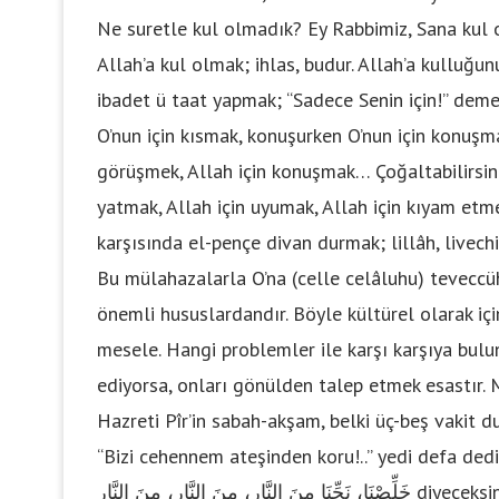
Ne suretle kul olmadık? Ey Rabbimiz, Sana kul o
Allah’a kul olmak; ihlas, budur. Allah’a kulluğun
ibadet ü taat yapmak; “Sadece Senin için!” demek
O’nun için kısmak, konuşurken O’nun için konuşmak
görüşmek, Allah için konuşmak… Çoğaltabilirsiniz
yatmak, Allah için uyumak, Allah için kıyam etm
karşısında el-pençe divan durmak; lillâh, livechi
Bu mülahazalarla O’na (celle celâluhu) teveccüh
önemli hususlardandır. Böyle kültürel olarak iç
mesele. Hangi problemler ile karşı karşıya bulu
ediyorsa, onları gönülden talep etmek esastır. M
Hazreti Pîr’in sabah-akşam, belki üç-beş vakit dualarında, ، أَجِرْنَا مِنَ النَّارِ، أَجِرْنَا مِنَ النَّارِ
“Bizi cehennem ateşinden koru!..” yedi defa dediği gibi ve C
خَلِّصْنَا، نَجِّنَا مِنَ النَّارِ، مِنَ النَّارِ، مِنَ النَّارِ diyeceksiniz. Ateşten korkuyorsunuz hakikaten.. birden bire