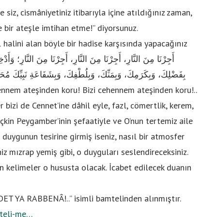
iz, cismâniyetiniz itibarıyla içine atıldığınız zaman,
le bir ateşle imtihan etme!” diyorsunuz.
halini alan böyle bir hadise karşısında yapacağınız
بِفَضْلِكَ، وَبِكَرَمِكَ، وَبِمَنِّكَ، وَبِلُطْفِكَ، وَبِشَفَاعَةِ نَبِيِّكَ مُحَم
er bizi de Cennet’ine dâhil eyle, fazl, cömertlik, kerem,
çkin Peygamber’inin şefaatiyle ve O’nun tertemiz aile
 duygunun tesirine girmiş iseniz, nasıl bir atmosfer
z mızrap yemiş gibi, o duyguları seslendireceksiniz.
en kelimeler o hususta olacak. İcabet edilecek duanın
ET YA RABBENÂ!..” isimli bamtelinden alınmıştır.
mteli-me…