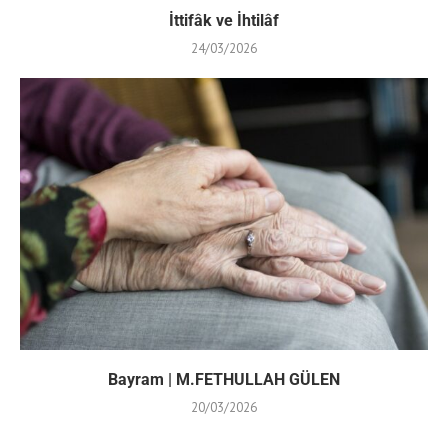
İttifâk ve İhtilâf
24/03/2026
Bayram | M.FETHULLAH GÜLEN
20/03/2026