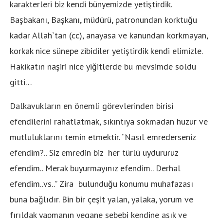
karakterleri biz kendi bünyemizde yetiştirdik.
Başbakanı, Başkanı, müdürü, patronundan korktuğu
kadar Allah`tan (cc), anayasa ve kanundan korkmayan,
korkak nice sünepe zibidiler yetiştirdik kendi elimizle.
Hakikatın naşiri nice yiğitlerde bu mevsimde soldu
gitti…
Dalkavukların en önemli görevlerinden birisi
efendilerini rahatlatmak, sıkıntıya sokmadan huzur ve
mutluluklarını temin etmektir. “Nasıl emrederseniz
efendim?.. Siz emredin biz her türlü uydururuz
efendim.. Merak buyurmayınız efendim.. Derhal
efendim..vs..” Zira bulunduğu konumu muhafazası
buna bağlıdır. Bin bir çeşit yalan, yalaka, yorum ve
fırıldak yapmanın yegane sebebi kendine aşık ve