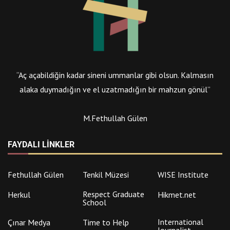
“Aç açabildiğin kadar sineni ummanlar gibi olsun. Kalmasın
alaka duymadığın ve el uzatmadığın bir mahzun gönül”
M.Fethullah Gülen
FAYDALI LINKLER
Fethullah Gülen
Tenkil Müzesi
WISE Institute
Respect Graduate
Herkul
Hikmet.net
School
International
Çınar Medya
Time to Help
Journalist