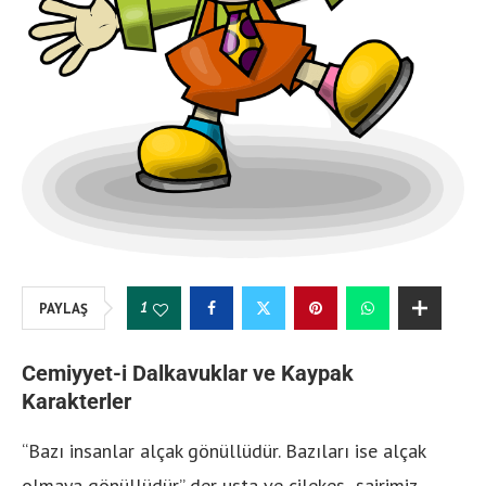
1
PAYLAŞ
Cemiyyet-i Dalkavuklar ve Kaypak
Karakterler
“Bazı insanlar alçak gönüllüdür. Bazıları ise alçak
olmaya gönüllüdür” der usta ve çilekeş şairimiz