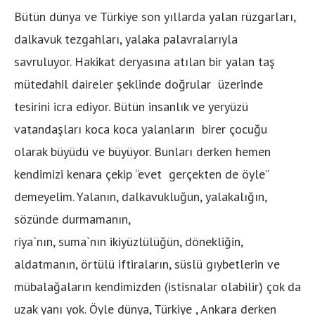
Bütün dünya ve Türkiye son yıllarda yalan rüzgarları,
dalkavuk tezgahları, yalaka palavralarıyla
savruluyor. Hakikat deryasına atılan bir yalan taş
mütedahil daireler şeklinde doğrular üzerinde
tesirini icra ediyor. Bütün insanlık ve yeryüzü
vatandaşları koca koca yalanların birer çocuğu
olarak büyüdü ve büyüyor. Bunları derken hemen
kendimizi kenara çekip “evet gerçekten de öyle”
demeyelim. Yalanın, dalkavukluğun, yalakalığın,
sözünde durmamanın,
riya`nın, suma`nın ikiyüzlülüğün, dönekliğin,
aldatmanın, örtülü iftiraların, süslü gıybetlerin ve
mübalağaların kendimizden (istisnalar olabilir) çok da
uzak yanı yok. Öyle dünya, Türkiye , Ankara derken