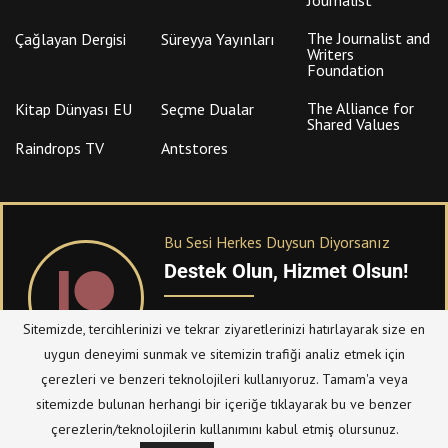
The Journalist and
Çağlayan Dergisi
Süreyya Yayınları
Writers
Foundation
The Alliance for
Kitap Dünyası EU
Seçme Dualar
Shared Values
Raindrops TV
Antstores
Bu Sesi Herkes Duysun Diyorsanız
Destek Olun, Hizmet Olsun!
PATREON
üzerinden sitemize bağışta
Sitemizde, tercihlerinizi ve tekrar ziyaretlerinizi hatırlayarak size en
bulanabilirsiniz.
uygun deneyimi sunmak ve sitemizin trafiği analiz etmek için
çerezleri ve benzeri teknolojileri kullanıyoruz. Tamam'a veya
sitemizde bulunan herhangi bir içeriğe tıklayarak bu ve benzer
© Telif Hakkı 2023, Tüm Hakları Saklıdır |
@hizmetten.com
çerezlerin/teknolojilerin kullanımını kabul etmiş olursunuz.
Bize Ulaşın
Taziye Defteri