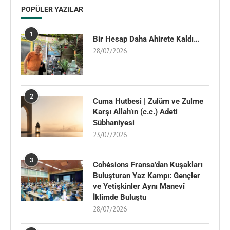
POPÜLER YAZILAR
1
Bir Hesap Daha Ahirete Kaldı…
28/07/2026
2
Cuma Hutbesi | Zulüm ve Zulme
Karşı Allah’ın (c.c.) Adeti
Sübhaniyesi
23/07/2026
3
Cohésions Fransa’dan Kuşakları
Buluşturan Yaz Kampı: Gençler
ve Yetişkinler Aynı Manevî
İklimde Buluştu
28/07/2026