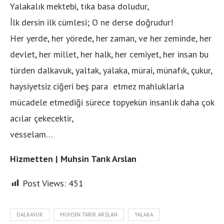
Yalakalık mektebi, tıka basa doludur,
İlk dersin ilk cümlesi; O ne derse doğrudur!
Her yerde, her yörede, her zaman, ve her zeminde, her
devlet, her millet, her halk, her cemiyet, her insan bu
türden dalkavuk, yaltak, yalaka, mürai, münafık, çukur,
haysiyetsiz ciğeri beş para etmez mahluklarla
mücadele etmediği sürece topyekün insanlık daha çok
acılar çekecektir,
vesselam…
Hizmetten | Muhsin Tarık Arslan
Post Views:
451
DALKAVUK
MUHSIN TARIK ARSLAN
YALAKA