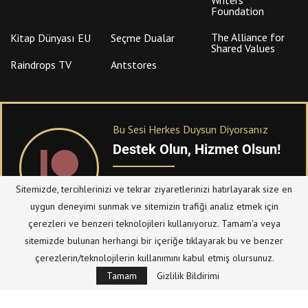
Writers
Foundation
The Alliance for
Kitap Dünyası EU
Seçme Dualar
Shared Values
Raindrops TV
Antstores
Bu Sesi Herkes Duysun Diyorsanız
Destek Olun, Hizmet Olsun!
PATREON
üzerinden sitemize bağışta
Sitemizde, tercihlerinizi ve tekrar ziyaretlerinizi hatırlayarak size en
bulanabilirsiniz.
uygun deneyimi sunmak ve sitemizin trafiği analiz etmek için
çerezleri ve benzeri teknolojileri kullanıyoruz. Tamam'a veya
sitemizde bulunan herhangi bir içeriğe tıklayarak bu ve benzer
© Telif Hakkı 2023, Tüm Hakları Saklıdır |
@hizmetten.com
çerezlerin/teknolojilerin kullanımını kabul etmiş olursunuz.
Bize Ulaşın
Taziye Defteri
Tamam
Gizlilik Bildirimi
Gizlilik Politikası (Datenschutzerklärung)
Künye/Impressum