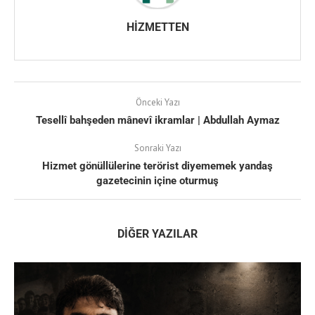
HIZMETTEN
Önceki Yazı
Tesellî bahşeden mânevî ikramlar | Abdullah Aymaz
Sonraki Yazı
Hizmet gönüllülerine terörist diyememek yandaş
gazetecinin içine oturmuş
DIĞER YAZILAR