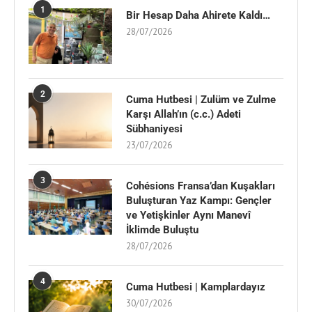
1
Bir Hesap Daha Ahirete Kaldı…
28/07/2026
2
Cuma Hutbesi | Zulüm ve Zulme
Karşı Allah’ın (c.c.) Adeti
Sübhaniyesi
23/07/2026
3
Cohésions Fransa’dan Kuşakları
Buluşturan Yaz Kampı: Gençler
ve Yetişkinler Aynı Manevî
İklimde Buluştu
28/07/2026
4
Cuma Hutbesi | Kamplardayız
30/07/2026