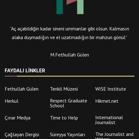
“Aç açabildiğin kadar sineni ummanlar gibi olsun. Kalmasın
alaka duymadığın ve el uzatmadığın bir mahzun gönül”
M.Fethullah Gülen
FAYDALI LINKLER
Fethullah Gülen
Tenkil Müzesi
WISE Institute
Respect Graduate
Herkul
Hikmet.net
School
International
Çınar Medya
Time to Help
Journalist
The Journalist and
Çağlayan Dergisi
Süreyya Yayınları