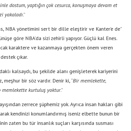
inle dostum, yaptığın çok cesurca, konuşmaya devam et
i yakaladı
.”
, NBA yönetimini sert bir dille eleştirir ve Kanter’e de”
ünüşe göre NBA’da sizi zehirli yapıyor. Güçlü kal Enes.
ancak karaktere ve kazanmaya gerçekten önem veren
 destek çıkar.
daklı kalsaydı, bu şekilde alanı genişleterek kariyerini
, meşhur bir söz vardır. Denir ki, “
Bir memlekette,
o memlekette kurtuluş yoktur
.”
yışından zerrece şüphemiz yok. Ayrıca insan hakları gibi
larak kendinizi konumlandırmış iseniz elbette bunun bir
inin zaten bu tür insanlık suçları karşısında susması