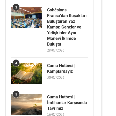
3
Cohésions
Fransa’dan Kuşakları
Buluşturan Yaz
Kampı: Gençler ve
Yetişkinler Aynı
Manevî İklimde
Buluştu
28/07/2026
4
Cuma Hutbesi |
Kamplardayız
30/07/2026
5
Cuma Hutbesi |
İmtihanlar Karşısında
Tavrımız
16/07/2026