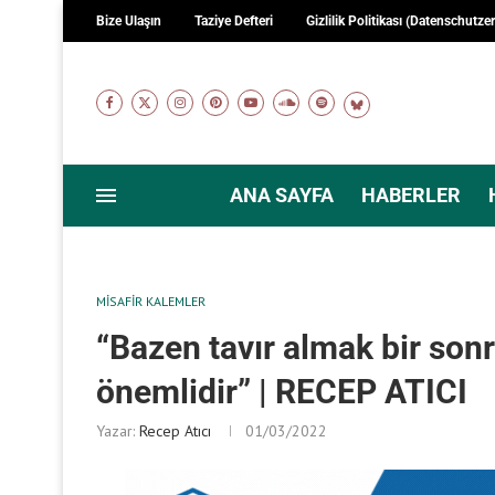
Bize Ulaşın
Taziye Defteri
Gizlilik Politikası (Datenschutze
ANA SAYFA
HABERLER
MISAFIR KALEMLER
“Bazen tavır almak bir son
önemlidir” | RECEP ATICI
Yazar:
Recep Atıcı
01/03/2022