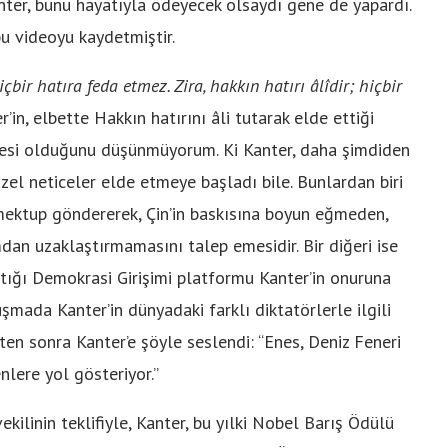
nter, bunu hayatıyla ödeyecek olsaydı gene de yapardı.
u videoyu kaydetmiştir.
çbir hatıra feda etmez. Zira, hakkın hatırı âlîdir; hiçbir
r’in, elbette Hakkın hatırını âli tutarak elde ettiği
biyesi olduğunu düşünmüyorum. Ki Kanter, daha şimdiden
el neticeler elde etmeye başladı bile. Bunlardan biri
 mektup göndererek, Çin’in baskısına boyun eğmeden,
mdan uzaklaştırmamasını talep emesidir. Bir diğeri ise
tığı Demokrasi Girişimi platformu Kanter’in onuruna
uşmada Kanter’in dünyadaki farklı diktatörlerle ilgili
en sonra Kanter’e şöyle seslendi: “Enes, Deniz Feneri
nlere yol gösteriyor.”
ilinin teklifiyle, Kanter, bu yılki Nobel Barış Ödülü