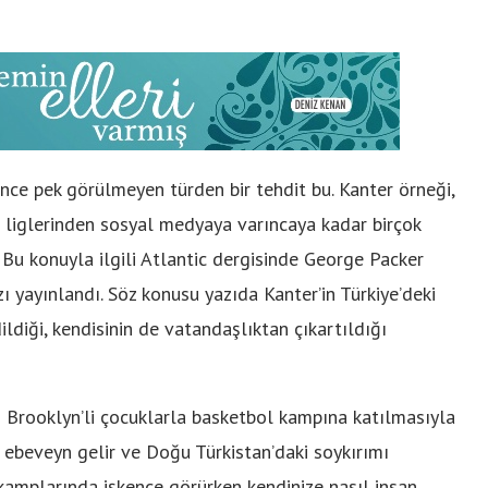
nce pek görülmeyen türden bir tehdit bu. Kanter örneği,
r liglerinden sosyal medyaya varıncaya kadar birçok
 Bu konuyla ilgili Atlantic dergisinde George Packer
azı yayınlandı. Söz konusu yazıda Kanter’in Türkiye’deki
ildiği, kendisinin de vatandaşlıktan çıkartıldığı
ti Brooklyn’li çocuklarla basketbol kampına katılmasıyla
ir ebeveyn gelir ve Doğu Türkistan’daki soykırımı
 kamplarında işkence görürken kendinize nasıl insan