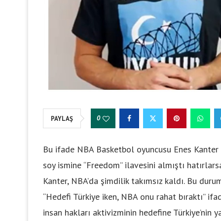
0
PAYLAŞ
Bu ifade NBA Basketbol oyuncusu Enes Kanter F
soy ismine “Freedom” ilavesini almıştı hatırla
Kanter, NBA’da şimdilik takımsız kaldı. Bu durum
“Hedefi Türkiye iken, NBA onu rahat bıraktı” ifad
insan hakları aktivizminin hedefine Türkiye’nin 