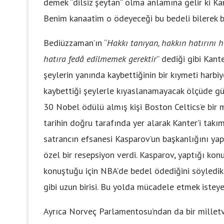
demek “dilsiz şeytan” olma anlamına gelir ki Ka
Benim kanaatim o ödeyeceği bu bedeli bilerek b
Bediüzzaman’ın “
Hakkı tanıyan, hakkın hatırını hi
hatıra fedâ edilmemek gerektir
” dediği gibi Kante
şeylerin yanında kaybettiğinin bir kıymeti har
kaybettiği şeylerle kıyaslanamayacak ölçüde güz
30 Nobel ödülü almış kişi Boston Celtics’e bir
tarihin doğru tarafında yer alarak Kanter’i takı
satrancın efsanesi Kasparov’un başkanlığını yap
özel bir resepsiyon verdi. Kasparov, yaptığı kon
konuştuğu için NBA’de bedel ödediğini söyledikt
gibi uzun birisi. Bu yolda mücadele etmek isteye
Ayrıca Norveç Parlamentosu’ndan da bir milletvek