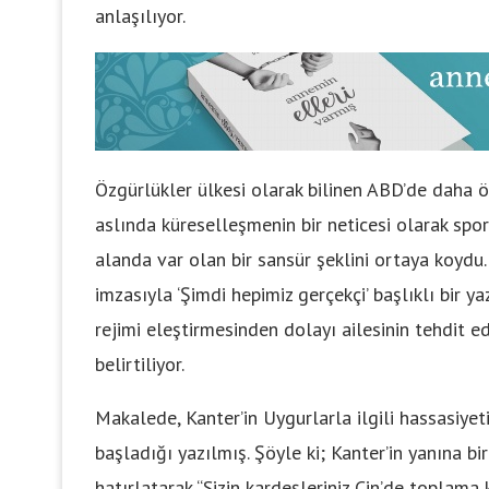
anlaşılıyor.
Özgürlükler ülkesi olarak bilinen ABD’de daha ö
aslında küreselleşmenin bir neticesi olarak spo
alanda var olan bir sansür şeklini ortaya koydu.
imzasıyla ‘Şimdi hepimiz gerçekçi’ başlıklı bir y
rejimi eleştirmesinden dolayı ailesinin tehdit ed
belirtiliyor.
Makalede, Kanter’in Uygurlarla ilgili hassasiye
başladığı yazılmış. Şöyle ki; Kanter’in yanına b
hatırlatarak “Sizin kardeşleriniz Çin’de toplama