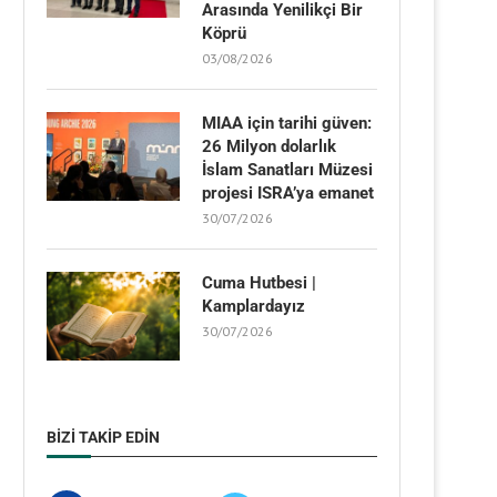
Arasında Yenilikçi Bir
Köprü
03/08/2026
MIAA için tarihi güven:
26 Milyon dolarlık
İslam Sanatları Müzesi
projesi ISRA’ya emanet
30/07/2026
Cuma Hutbesi |
Kamplardayız
30/07/2026
BIZI TAKIP EDIN