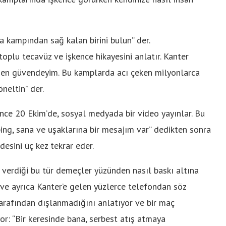
 kampından sağ kalan birini bulun” der.
oplu tecavüz ve işkence hikayesini anlatır. Kanter
 “Ben güvendeyim. Bu kamplarda acı çeken milyonlarca
öneltin” der.
ince 20 Ekim’de, sosyal medyada bir video yayınlar. Bu
nping, sana ve uşaklarına bir mesajım var” dedikten sonra
desini üç kez tekrar eder.
 verdiği bu tür demeçler yüzünden nasıl baskı altına
 ve ayrıca Kanter’e gelen yüzlerce telefondan söz
 tarafından dışlanmadığını anlatıyor ve bir maç
yor: “Bir keresinde bana, serbest atış atmaya