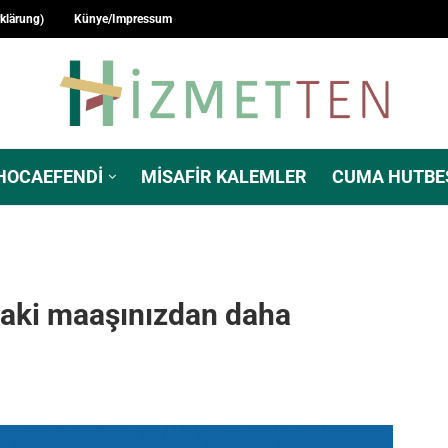
rklärung)
Künye/Impressum
HOCAEFENDI
MISAFIR KALEMLER
CUMA HUTBE
raki maaşınızdan daha