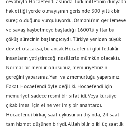
cevabıyla Hocaefendi aslında Türk milletinin dünyada
hak ettiği yerde olmayışının gerisinde 300 yıllık bir
süreç olduğunu vurguluyordu. Osmanlı’nın gerilemeye
ve savaş kaybetmeye başladığı 1600’lü yıllar bu
çöküş sürecinin başlangıcıydı. Türkiye yeniden büyük
devlet olacaksa, bu ancak Hocaefendi gibi fedakâr
insanların yetiştireceği nesillerle mümkün olacaktı.
Normal bir memur olursunuz, memuriyetinizin
gereğini yaparsınız. Yani vaiz memurluğu yaparsınız.
Fakat Hocaefendi öyle değil ki. Hocaefendi için
memuriyet sadece resmi bir sıfat idi. Veya kürsüye
çıkabilmesi için eline verilmiş bir anahtardı.
Hocaefendi birkaç saat uykusunun dışında, 24 saat
tam hizmet düşünen biriydi. Allah bilir o iki üç saatlik