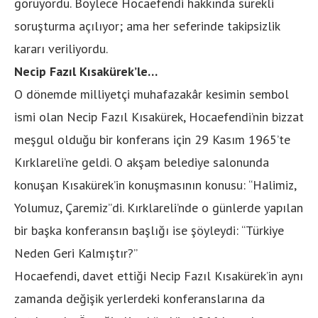
görüyordu. Böylece Hocaefendi hakkında sürekli
soruşturma açılıyor; ama her seferinde takipsizlik
kararı veriliyordu.
Necip Fazıl Kısakürek’le…
O dönemde milliyetçi muhafazakâr kesimin sembol
ismi olan Necip Fazıl Kısakürek, Hocaefendi’nin bizzat
meşgul olduğu bir konferans için 29 Kasım 1965’te
Kırklareli’ne geldi. O akşam belediye salonunda
konuşan Kısakürek’in konuşmasının konusu: “Halimiz,
Yolumuz, Çaremiz”di. Kırklareli’nde o günlerde yapılan
bir başka konferansın başlığı ise şöyleydi: “Türkiye
Neden Geri Kalmıştır?”
Hocaefendi, davet ettiği Necip Fazıl Kısakürek’in aynı
zamanda değişik yerlerdeki konferanslarına da