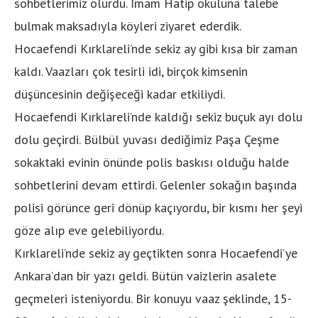
sohbetlerimiz olurdu. İmam Hatip okuluna talebe
bulmak maksadıyla köyleri ziyaret ederdik.
Hocaefendi Kırklareli’nde sekiz ay gibi kısa bir zaman
kaldı. Vaazları çok tesirli idi, birçok kimsenin
düşüncesinin değişeceği kadar etkiliydi.
Hocaefendi Kırklareli’nde kaldığı sekiz buçuk ayı dolu
dolu geçirdi. Bülbül yuvası dediğimiz Paşa Çeşme
sokaktaki evinin önünde polis baskısı olduğu halde
sohbetlerini devam ettirdi. Gelenler sokağın başında
polisi görünce geri dönüp kaçıyordu, bir kısmı her şeyi
göze alıp eve gelebiliyordu.
Kırklareli’nde sekiz ay geçtikten sonra Hocaefendi’ye
Ankara’dan bir yazı geldi. Bütün vaizlerin asalete
geçmeleri isteniyordu. Bir konuyu vaaz şeklinde, 15-