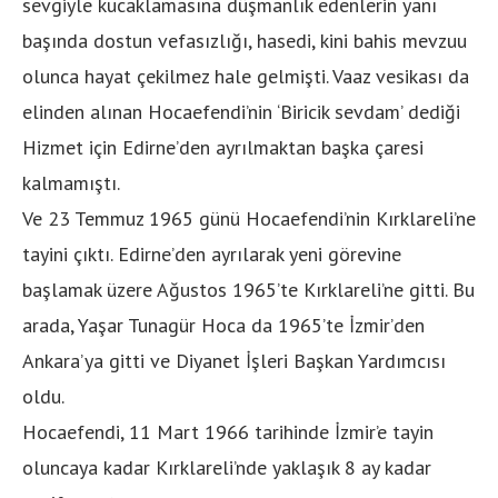
sevgiyle kucaklamasına düşmanlık edenlerin yanı
başında dostun vefasızlığı, hasedi, kini bahis mevzuu
olunca hayat çekilmez hale gelmişti. Vaaz vesikası da
elinden alınan Hocaefendi’nin ‘Biricik sevdam’ dediği
Hizmet için Edirne’den ayrılmaktan başka çaresi
kalmamıştı.
Ve 23 Temmuz 1965 günü Hocaefendi’nin Kırklareli’ne
tayini çıktı. Edirne’den ayrılarak yeni görevine
başlamak üzere Ağustos 1965’te Kırklareli’ne gitti. Bu
arada, Yaşar Tunagür Hoca da 1965’te İzmir’den
Ankara’ya gitti ve Diyanet İşleri Başkan Yardımcısı
oldu.
Hocaefendi, 11 Mart 1966 tarihinde İzmir’e tayin
oluncaya kadar Kırklareli’nde yaklaşık 8 ay kadar