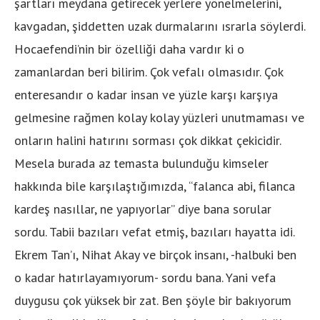
şartları meydana getirecek yerlere yönelmelerini,
kavgadan, şiddetten uzak durmalarını ısrarla söylerdi.
Hocaefendi’nin bir özelliği daha vardır ki o
zamanlardan beri bilirim. Çok vefalı olmasıdır. Çok
enteresandır o kadar insan ve yüzle karşı karşıya
gelmesine rağmen kolay kolay yüzleri unutmaması ve
onların halini hatırını sorması çok dikkat çekicidir.
Mesela burada az temasta bulunduğu kimseler
hakkında bile karşılaştığımızda, “falanca abi, filanca
kardeş nasıllar, ne yapıyorlar” diye bana sorular
sordu. Tabii bazıları vefat etmiş, bazıları hayatta idi.
Ekrem Tan’ı, Nihat Akay ve birçok insanı, -halbuki ben
o kadar hatırlayamıyorum- sordu bana. Yani vefa
duygusu çok yüksek bir zat. Ben şöyle bir bakıyorum