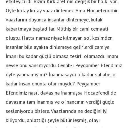
etkileyici idi. Bizim Kırklareli’nin değişik bir halkı var.
Öyle kolay kolay vaaz dinlemez. Ama Hocaefendi’nin
vaazlarını duyunca insanlar dinlemeye, kulak
kabartmaya başladılar. Müthiş bir cami cemaati
oluştu. Hatta namaz niyaz kılmayan sol kesimden
insanlar bile ayakta dinlemeye gelirlerdi camiye.
İmanı bu kadar güçlü olmasa tesirli olamazdı. İmanı
neyse onu yansıtıyordu. Cenab-ı Peygamber Efendimiz
öyle yapmamış mı? İnanmasaydı o kadar sahabe, o
kadar insan onunla olur muydu? Peygamber
Efendimiz nasıl davasına inanmışsa Hocaefendi de
davasına tam inanmış ve o inancının verdiği güçle
sesleniyordu bizlere. Vaazlarında ne dediğini iyi
biliyordu, anlattığı şeyle bütünleşmiş, olayı