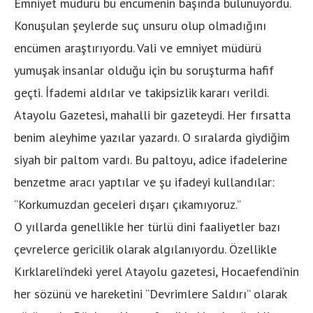
Emniyet müdürü bu encümenin başında bulunuyordu.
Konuşulan şeylerde suç unsuru olup olmadığını
encümen araştırıyordu. Vali ve emniyet müdürü
yumuşak insanlar olduğu için bu soruşturma hafif
geçti. İfademi aldılar ve takipsizlik kararı verildi.
Atayolu Gazetesi, mahalli bir gazeteydi. Her fırsatta
benim aleyhime yazılar yazardı. O sıralarda giydiğim
siyah bir paltom vardı. Bu paltoyu, adice ifadelerine
benzetme aracı yaptılar ve şu ifadeyi kullandılar:
“Korkumuzdan geceleri dışarı çıkamıyoruz.”
O yıllarda genellikle her türlü dini faaliyetler bazı
çevrelerce gericilik olarak algılanıyordu. Özellikle
Kırklareli’ndeki yerel Atayolu gazetesi, Hocaefendi’nin
her sözünü ve hareketini “Devrimlere Saldırı” olarak