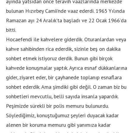
ayında yatsıdan önce teravih vaazlarında merkezde
bulunan Hızırbey Camii’nde vaaz ederdi. 1965 Yılında
Ramazan ayı 24 Aralık’ta başladı ve 22 Ocak 1966’da
bitti.
Hocaefendi ile kahvelere giderdik. Oturanlardan veya
kahve sahibinden rica ederdik, sizinle beş on dakika
sohbet etmek istiyoruz derdik. Bunun gibi birçok
kahvede konuşmalar yaptık. Ayrıca esnaf dükkanlarına
gider, ziyaret eder, bir çayhanede toplanıp esnaflara
sohbet ederdik. Ama şimdiki gibi değil. O zaman biz bu
sohbetleri mevcutlu, belli sayıda insanla yapardık.
Peşimizde sürekli bir polis memuru bulunurdu.
Söylediğimiz, konuştuğumuz şeyleri duyacak kadar
alenen bir koruma memuru gibi yanımıza kadar