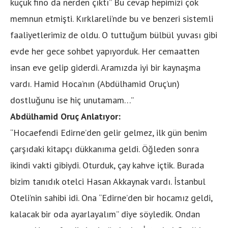
küçük fino da nerden çıktı” Bu cevap hepimizi çok
memnun etmişti. Kırklareli’nde bu ve benzeri sistemli
faaliyetlerimiz de oldu. O tuttuğum bülbül yuvası gibi
evde her gece sohbet yapıyorduk. Her cemaatten
insan eve gelip giderdi. Aramızda iyi bir kaynaşma
vardı. Hamid Hoca’nın (Abdülhamid Oruç’un)
dostluğunu ise hiç unutamam…”
Abdülhamid Oruç Anlatıyor:
“Hocaefendi Edirne’den gelir gelmez, ilk gün benim
çarşıdaki kitapçı dükkanıma geldi. Öğleden sonra
ikindi vakti gibiydi. Oturduk, çay kahve içtik. Burada
bizim tanıdık otelci Hasan Akkaynak vardı. İstanbul
Oteli’nin sahibi idi. Ona “Edirne’den bir hocamız geldi,
kalacak bir oda ayarlayalım” diye söyledik. Ondan