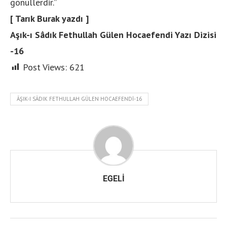
gönüllerdir.”
[ Tarık Burak yazdı ]
Aşık-ı Sâdık Fethullah Gülen Hocaefendi Yazı Dizisi
-16
Post Views:
621
ÂŞIK-I SÂDIK FETHULLAH GÜLEN HOCAEFENDI-16
EGELI