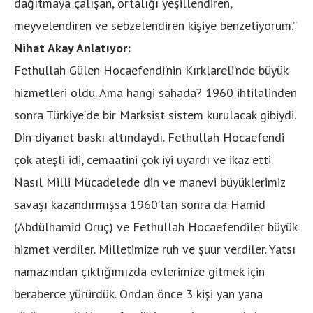
dağıtmaya çalışan, ortalığı yeşillendiren,
meyvelendiren ve sebzelendiren kişiye benzetiyorum.”
Nihat Akay Anlatıyor:
Fethullah Gülen Hocaefendi’nin Kırklareli’nde büyük
hizmetleri oldu. Ama hangi sahada? 1960 ihtilalinden
sonra Türkiye’de bir Marksist sistem kurulacak gibiydi.
Din diyanet baskı altındaydı. Fethullah Hocaefendi
çok ateşli idi, cemaatini çok iyi uyardı ve ikaz etti.
Nasıl Milli Mücadelede din ve manevi büyüklerimiz
savaşı kazandırmışsa 1960’tan sonra da Hamid
(Abdülhamid Oruç) ve Fethullah Hocaefendiler büyük
hizmet verdiler. Milletimize ruh ve şuur verdiler. Yatsı
namazından çıktığımızda evlerimize gitmek için
beraberce yürürdük. Ondan önce 3 kişi yan yana