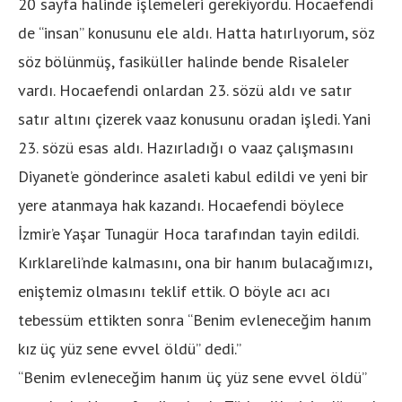
20 sayfa halinde işlemeleri gerekiyordu. Hocaefendi
de “insan” konusunu ele aldı. Hatta hatırlıyorum, söz
söz bölünmüş, fasiküller halinde bende Risaleler
vardı. Hocaefendi onlardan 23. sözü aldı ve satır
satır altını çizerek vaaz konusunu oradan işledi. Yani
23. sözü esas aldı. Hazırladığı o vaaz çalışmasını
Diyanet’e gönderince asaleti kabul edildi ve yeni bir
yere atanmaya hak kazandı. Hocaefendi böylece
İzmir’e Yaşar Tunagür Hoca tarafından tayin edildi.
Kırklareli’nde kalmasını, ona bir hanım bulacağımızı,
eniştemiz olmasını teklif ettik. O böyle acı acı
tebessüm ettikten sonra “Benim evleneceğim hanım
kız üç yüz sene evvel öldü” dedi.”
“Benim evleneceğim hanım üç yüz sene evvel öldü”