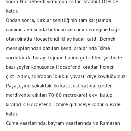
sonra Hocaefendi yirmi gün kadar İstanbul Otel’de
kaldı.
Ondan sonra, Kırklar şehitliğinin tam karşısında
caminin avlusunda bulunan ve cami derneğine bağlı
olan binada Hocaefendi iki ay kadar kaldı. Dernek
mensuplarından bazıları kendi aralarında “kime
sordular da burayı lojman haline getirdiler” şeklinde
bazı şeyler konuşunca Hocaefendi oradan hemen
çıktı. Adını, sonradan “bülbül yuvası” diye koyduğumuz
Paşaçeşme sokaktaki iki katlı, üst katına içerden
merdivenle çıkılan 70-80 metrekarelik evi bulup
kiraladık. Hocaefendi İzmir’e gidinceye kadar o evde
kaldı.
Cuma vaazlarında, bayram vaazlarında ve Ramazan