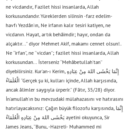
ne vicdandır, Fazilet hissi insanlarda, Allah
korkusundandır. Yüreklerden silinsin -farz edelim-
havfı Yezdân’ın, Ne irfanın kalır tesiri katiyen, ne
vicdanın. Hayat, artık behâimdir; hayır, ondan da
alçaktır…” diyor Mehmet Akif, makamı cennet olsun!..
Ne “irfan”, ne “vicdan”; fazilet hissi insanlarda, Allah
korkusundan… İsterseniz “Mehâbetullah’tan”
diyebilirsiniz. Kur’an-ı Kerim, إِنَّمَا يَخْشَى اللهَ مِنْ عِبَادِهِ
الْعُلَمَاءُ “Gerçek şu ki, kulları içinde, Allah karşısında,
ancak âlimler saygıyla ürperir.” (Fâtır, 35/28) diyor.
İn’amullah’ın bu mevzudaki mülahazasını ve hatırasını
hatırlayacaksınız: Çağın büyük filozofu karşısında, إِنَّمَا
يَخْشَى اللهَ مِنْ عِبَادِهِ الْعُلَمَاءُ ayetini okuyunca, Sir
James Jeans, “Bunu, -Hazreti- Muhammed mi