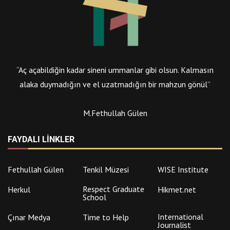
“Aç açabildiğin kadar sineni ummanlar gibi olsun. Kalmasın
alaka duymadığın ve el uzatmadığın bir mahzun gönül”
M.Fethullah Gülen
FAYDALI LINKLER
Fethullah Gülen
Tenkil Müzesi
WISE Institute
Respect Graduate
Herkul
Hikmet.net
School
International
Çınar Medya
Time to Help
Journalist