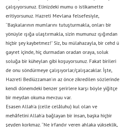
çalışıyorsunuz. Elinizdeki mumu o istikamette
eritiyorsunuz. Hazreti Mevlana felsefesiyle,
“Başkalarının mumlarını tutuşturmakla, onları bir
yönüyle ışığa ulaştırmakla, sizin mumunuz ışığından
hiçbir şey kaybetmez!” Siz, bu mülahazayla, bir cehd ü
gayret içinde, hiç durmadan oradan oraya, soluk
soluğa bir küheylan gibi koşuyorsunuz. Fakat birileri
de onu söndürmeye çalışıyorlar/çalışacaklar. İşte,
Hazreti Bediüzzaman’ın az önce zikredilen sözlerinde
kendi dönemdeki benzer şerirlere karşı böyle yiğitçe
bir meydan okuma mevzuu var.
Esasen Allah’a (celle celâluhu) kul olan ve
mehâfetini Allah’a bağlayan bir insan, başka hiçbir
şeyden korkmaz. “Ne irfandır veren ahlaka yükseklik,