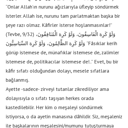
“Onlar Allah’ın nurunu ağızlarıyla üfleyip söndürmek
isterler. Allah ise, nurunu tam parlatmaktan başka bir
şeye razı olmaz. Kâfirler isterse hoşlanmasınlar!”
(Tevbe, 9/32) وَلَوْ كَرِهَ الْفَاسِقُونَ، وَلَوْ كَرِهَ الْمُنَافِقُونَ،
وَلَوْ كَرِهَ الظَّالِمُونَ، وَلَوْ كَرِهَ السِّيَاسِيُّونَ “Fâsıklar kerih
görüp istemese de, münafıklar istemese de, zalimler
istemese de, politikacılar istemese de!..” Evet, bu bir
kâfir sıfatı olduğundan dolayı, mesele sıfatlara
bağlanmış.
Ayette -sadece- zirveyi tutanlar zikrediliyor ama
dolayısıyla o sıfatı taşıyan herkes orada
kastedilebilir. Her kim o meşaleyi söndürmek
istiyorsa, o da ayetin manasına dâhildir. Siz, meşaleniz
ile başkalarının meşalesini/mumunu tutuşturmaya