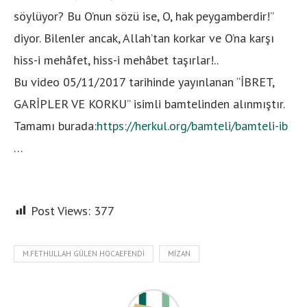
söylüyor? Bu O’nun sözü ise, O, hak peygamberdir!”
diyor. Bilenler ancak, Allah’tan korkar ve O’na karşı
hiss-i mehâfet, hiss-i mehâbet taşırlar!..
Bu video 05/11/2017 tarihinde yayınlanan “İBRET,
GARİPLER VE KORKU” isimli bamtelinden alınmıştır.
Tamamı burada:
https://herkul.org/bamteli/bamteli-ib
…
Post Views:
377
M.FETHULLAH GÜLEN HOCAEFENDI
MIZAN