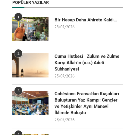
POPÜLER YAZILAR
1
Bir Hesap Daha Ahirete Kaldı…
28/07/2026
2
Cuma Hutbesi | Zulüm ve Zulme
Karşı Allah’ın (c.c.) Adeti
Sübhaniyesi
23/07/2026
3
Cohésions Fransa’dan Kuşakları
Buluşturan Yaz Kampı: Gençler
ve Yetişkinler Aynı Manevî
İklimde Buluştu
28/07/2026
4