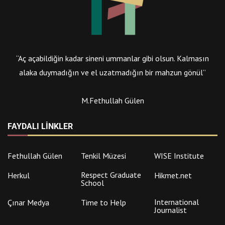
“Aç açabildiğin kadar sineni ummanlar gibi olsun. Kalmasın
alaka duymadığın ve el uzatmadığın bir mahzun gönül”
M.Fethullah Gülen
FAYDALI LINKLER
Fethullah Gülen
Tenkil Müzesi
WISE Institute
Respect Graduate
Herkul
Hikmet.net
School
International
Çınar Medya
Time to Help
Journalist