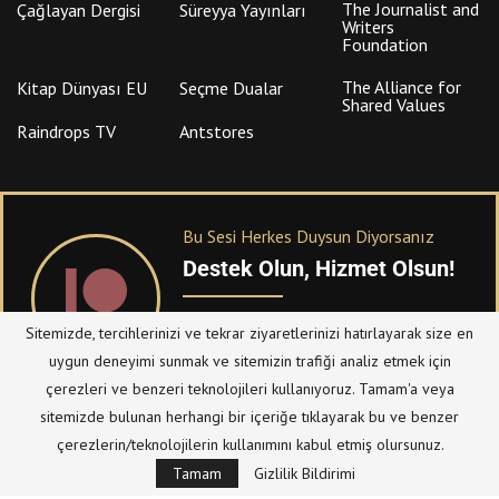
The Journalist and
Çağlayan Dergisi
Süreyya Yayınları
Writers
Foundation
The Alliance for
Kitap Dünyası EU
Seçme Dualar
Shared Values
Raindrops TV
Antstores
Bu Sesi Herkes Duysun Diyorsanız
Destek Olun, Hizmet Olsun!
PATREON
üzerinden sitemize bağışta
Sitemizde, tercihlerinizi ve tekrar ziyaretlerinizi hatırlayarak size en
bulanabilirsiniz.
uygun deneyimi sunmak ve sitemizin trafiği analiz etmek için
çerezleri ve benzeri teknolojileri kullanıyoruz. Tamam'a veya
sitemizde bulunan herhangi bir içeriğe tıklayarak bu ve benzer
© Telif Hakkı 2023, Tüm Hakları Saklıdır |
@hizmetten.com
çerezlerin/teknolojilerin kullanımını kabul etmiş olursunuz.
Bize Ulaşın
Taziye Defteri
Tamam
Gizlilik Bildirimi
Gizlilik Politikası (Datenschutzerklärung)
Künye/Impressum