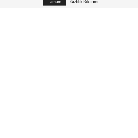
Tamam
Gizlilik Bildirimi
FKM SOHBETLERI
HOCAEFENDI
FKM Sohbetleri -16 | Hoşgörü ve