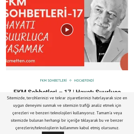
FKM SOHBETLERI
HOCAEFENDI
FKM Sohbetleri – 17 | Hayatı Şuurluca
Sitemizde, tercihlerinizi ve tekrar ziyaretlerinizi hatırlayarak size en
Yaşamak | M.Fethullah Gülen Hocaefendi
uygun deneyimi sunmak ve sitemizin trafiği analiz etmek için
Yazar
Hizmetten
17/07/2023
çerezleri ve benzeri teknolojileri kullanıyoruz. Tamam'a veya
sitemizde bulunan herhangi bir içeriğe tıklayarak bu ve benzer
FKM Sohbetleri – 17 | Hayatı Şuurluca Yaşamak |
çerezlerin/teknolojilerin kullanımını kabul etmiş olursunuz.
M.Fethullah Gülen Hocaefendi