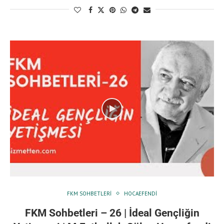
FKM SOHBETLERI
HOCAEFENDI
FKM Sohbetleri – 26 | İdeal Gençliğin