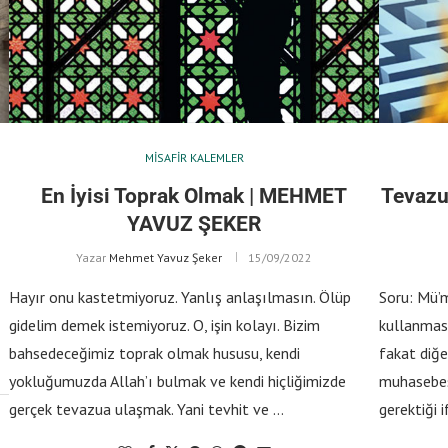
MISAFIR KALEMLER
En İyisi Toprak Olmak | MEHMET
Tevazu
YAVUZ ŞEKER
Yazar
Mehmet Yavuz Şeker
15/09/2022
Hayır onu kastetmiyoruz. Yanlış anlaşılmasın. Ölüp
Soru: Mü’m
gidelim demek istemiyoruz. O, işin kolayı. Bizim
kullanmas
bahsedeceğimiz toprak olmak hususu, kendi
fakat diğe
yokluğumuzda Allah’ı bulmak ve kendi hiçliğimizde
muhasebes
gerçek tevazua ulaşmak. Yani tevhit ve …
gerektiği i