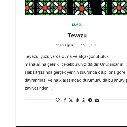
KÜRSÜ
Tevazu
Yazar
Egeli
22/06/2020
Tevâzu; yüzü yerde olma ve alçakgönüllülük
mânâlarına gelir ki, tekebbürün zıddıdır. Onu; insanın
Hak karşısında gerçek yerinin şuurunda olup, ona göre
davranması ve halk arasındaki durumunu da bu anlayı
zâviyesinden …