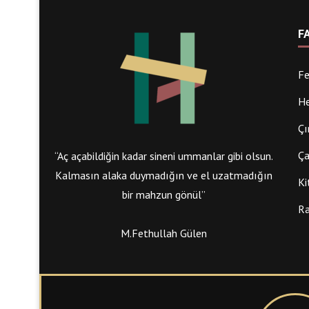
F
Fe
He
Çı
Ça
“Aç açabildiğin kadar sineni ummanlar gibi olsun.
Kalmasın alaka duymadığın ve el uzatmadığın
Ki
bir mahzun gönül”
Ra
M.Fethullah Gülen