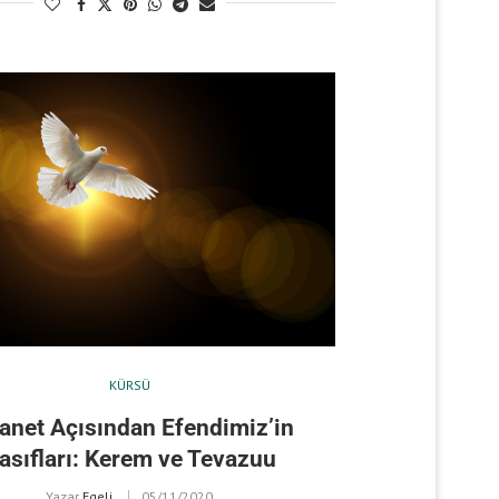
KÜRSÜ
anet Açısından Efendimiz’in
asıfları: Kerem ve Tevazuu
Yazar
Egeli
05/11/2020