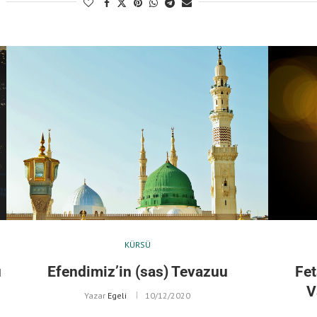
KÜRSÜ
u
Efendimiz’in (sas) Tevazuu
Fet
V
Yazar
Egeli
10/12/2020