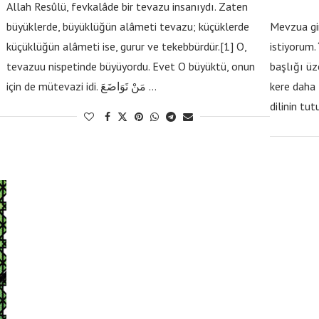
Allah Resûlü, fevkalâde bir tevazu insanıydı. Zaten
büyüklerde, büyüklüğün alâmeti tevazu; küçüklerde
Mevzua gi
küçüklüğün alâmeti ise, gurur ve tekebbürdür.[1] O,
istiyorum.
tevazuu nispetinde büyüyordu. Evet O büyüktü, onun
başlığı üz
için de mütevazi idi. مَنْ تَوَاضَعَ …
kere daha 
dilinin tut