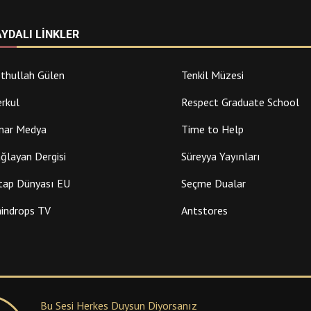
AYDALI LINKLER
thullah Gülen
Tenkil Müzesi
rkul
Respect Graduate School
nar Medya
Time to Help
ğlayan Dergisi
Süreyya Yayınları
tap Dünyası EU
Seçme Dualar
indrops TV
Antstores
Bu Sesi Herkes Duysun Diyorsanız