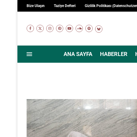
Bize Ulaşın
Taziye Defteri
Gizlilik Politikası (Datenschutze
ANA SAYFA
HABERLER