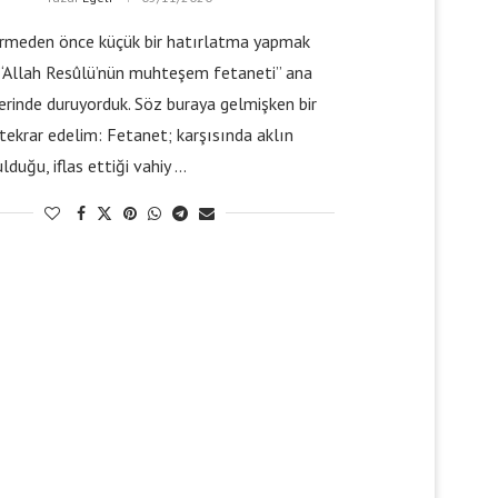
rmeden önce küçük bir hatırlatma yapmak
 “Allah Resûlü’nün muhteşem fetaneti” ana
erinde duruyorduk. Söz buraya gelmişken bir
tekrar edelim: Fetanet; karşısında aklın
ulduğu, iflas ettiği vahiy …