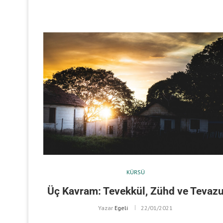
KÜRSÜ
Üç Kavram: Tevekkül, Zühd ve Tevaz
Yazar
Egeli
22/01/2021