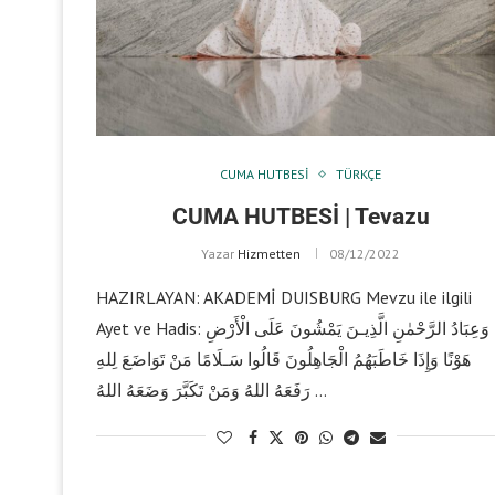
CUMA HUTBESI
TÜRKÇE
CUMA HUTBESİ | Tevazu
Yazar
Hizmetten
08/12/2022
HAZIRLAYAN: AKADEMİ DUISBURG Mevzu ile ilgili
Ayet ve Hadis: وَعِبَادُ الرَّحْمٰنِ الَّذِيـنَ يَمْشُونَ عَلَى الْأَرْضِ
هَوْنًا وَإِذَا خَاطَبَهُمُ الْجَاهِلُونَ قَالُوا سَـلَامًا مَنْ تَوَاضَعَ لِلهِ
رَفَعَهُ اللهُ وَمَنْ تَكَبَّرَ وَضَعَهُ اللهُ …