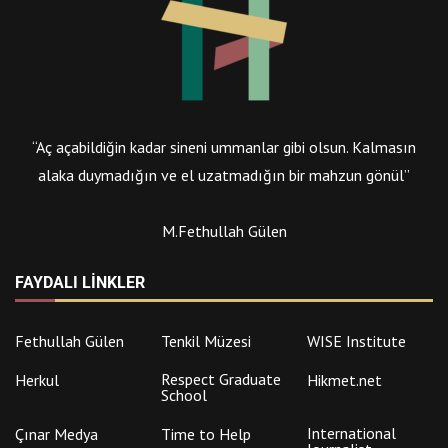
“Aç açabildiğin kadar sineni ummanlar gibi olsun. Kalmasın
alaka duymadığın ve el uzatmadığın bir mahzun gönül”
M.Fethullah Gülen
FAYDALI LINKLER
Fethullah Gülen
Tenkil Müzesi
WISE Institute
Respect Graduate
Herkul
Hikmet.net
School
International
Çınar Medya
Time to Help
Journalist
The Journalist and
Çağlayan Dergisi
Süreyya Yayınları
Writers
Foundation