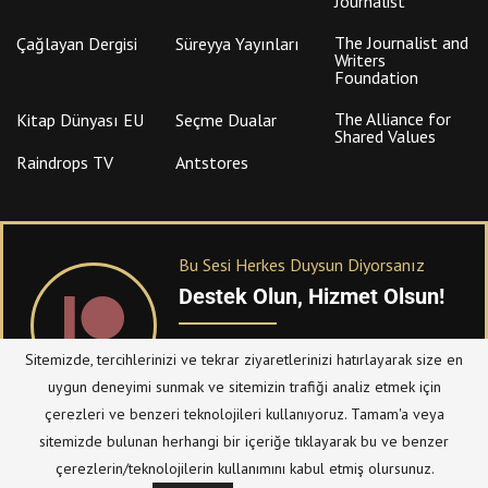
The Alliance for
Kitap Dünyası EU
Seçme Dualar
Shared Values
Raindrops TV
Antstores
Bu Sesi Herkes Duysun Diyorsanız
Destek Olun, Hizmet Olsun!
PATREON
üzerinden sitemize bağışta
bulanabilirsiniz.
Sitemizde, tercihlerinizi ve tekrar ziyaretlerinizi hatırlayarak size en
© Telif Hakkı 2023, Tüm Hakları Saklıdır |
@hizmetten.com
uygun deneyimi sunmak ve sitemizin trafiği analiz etmek için
Bize Ulaşın
Taziye Defteri
çerezleri ve benzeri teknolojileri kullanıyoruz. Tamam'a veya
Gizlilik Politikası (Datenschutzerklärung)
Künye/Impressum
sitemizde bulunan herhangi bir içeriğe tıklayarak bu ve benzer
çerezlerin/teknolojilerin kullanımını kabul etmiş olursunuz.