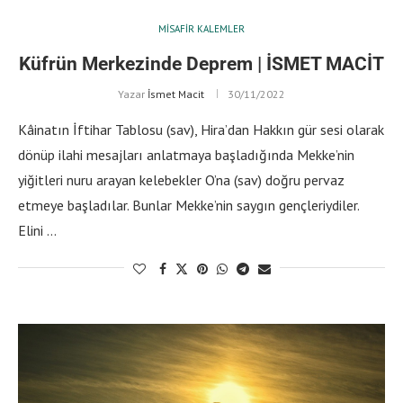
MISAFIR KALEMLER
Küfrün Merkezinde Deprem | İSMET MACİT
Yazar
İsmet Macit
30/11/2022
Kâinatın İftihar Tablosu (sav), Hira’dan Hakkın gür sesi olarak
dönüp ilahi mesajları anlatmaya başladığında Mekke’nin
yiğitleri nuru arayan kelebekler O’na (sav) doğru pervaz
etmeye başladılar. Bunlar Mekke’nin saygın gençleriydiler.
Elini …