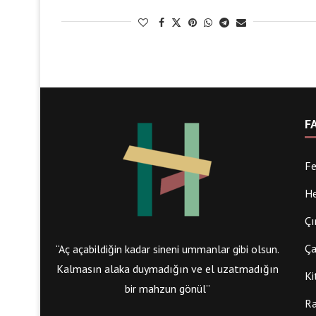
F
Fe
He
Çı
Ça
“Aç açabildiğin kadar sineni ummanlar gibi olsun.
Kalmasın alaka duymadığın ve el uzatmadığın
Ki
bir mahzun gönül”
Ra