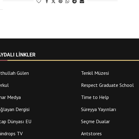
AYDALI LINKLER
thullah Gülen
Tenkil Müzesi
rkul
Respect Graduate School
nar Medya
Time to Help
ğlayan Dergisi
Süreyya Yayınları
tap Dünyası EU
Seçme Dualar
indrops TV
Antstores