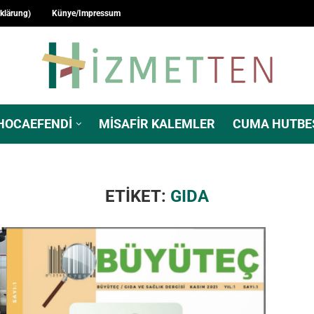
rklärung)
Künye/Impressum
HOCAEFENDI
MISAFIR KALEMLER
CUMA HUTBE
ETIKET:
GIDA