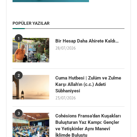
POPÜLER YAZILAR
1
Bir Hesap Daha Ahirete Kaldı…
28/07/2026
2
Cuma Hutbesi | Zulüm ve Zulme
Karşı Allah’ın (c.c.) Adeti
Sübhaniyesi
23/07/2026
3
Cohésions Fransa’dan Kuşakları
Buluşturan Yaz Kampı: Gençler
ve Yetişkinler Aynı Manevî
İklimde Buluştu