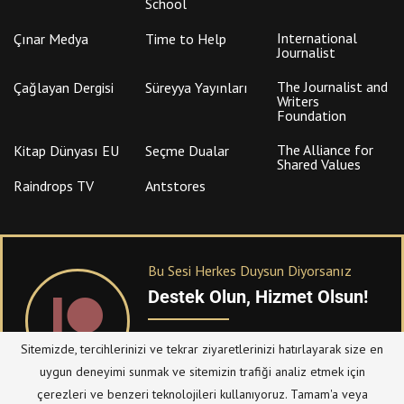
School
International
Çınar Medya
Time to Help
Journalist
The Journalist and
Çağlayan Dergisi
Süreyya Yayınları
Writers
Foundation
The Alliance for
Kitap Dünyası EU
Seçme Dualar
Shared Values
Raindrops TV
Antstores
Bu Sesi Herkes Duysun Diyorsanız
Destek Olun, Hizmet Olsun!
PATREON
üzerinden sitemize bağışta
Sitemizde, tercihlerinizi ve tekrar ziyaretlerinizi hatırlayarak size en
bulanabilirsiniz.
uygun deneyimi sunmak ve sitemizin trafiği analiz etmek için
çerezleri ve benzeri teknolojileri kullanıyoruz. Tamam'a veya