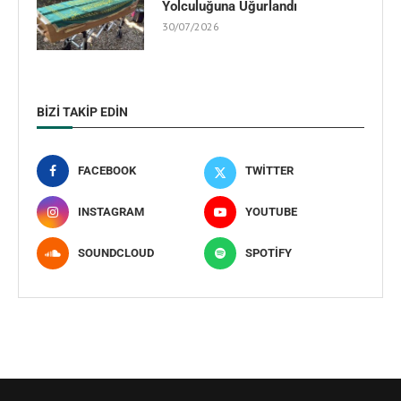
Yolculuğuna Uğurlandı
30/07/2026
BIZI TAKIP EDIN
FACEBOOK
TWITTER
INSTAGRAM
YOUTUBE
SOUNDCLOUD
SPOTIFY