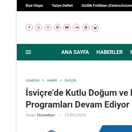
Bize Ulaşın
Taziye Defteri
Gizlilik Politikası (Datenschutze
ANA SAYFA
HABERLER
GÜNDEM
HABER
İSVIÇRE
İsviçre’de Kutlu Doğum ve
Programları Devam Ediyor
Yazar:
Hizmetten
13/05/2026