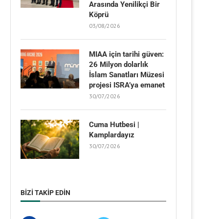
Arasında Yenilikçi Bir
Köprü
03/08/2026
MIAA için tarihi güven:
26 Milyon dolarlık
İslam Sanatları Müzesi
projesi ISRA’ya emanet
30/07/2026
Cuma Hutbesi |
Kamplardayız
30/07/2026
BIZI TAKIP EDIN