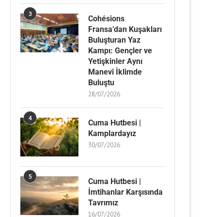
3
Cohésions
Fransa’dan Kuşakları
Buluşturan Yaz
Kampı: Gençler ve
Yetişkinler Aynı
Manevî İklimde
Buluştu
28/07/2026
4
Cuma Hutbesi |
Kamplardayız
30/07/2026
5
Cuma Hutbesi |
İmtihanlar Karşısında
Tavrımız
16/07/2026