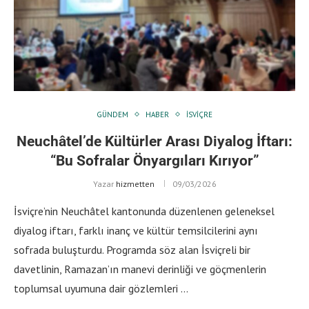
GÜNDEM
HABER
İSVIÇRE
Neuchâtel’de Kültürler Arası Diyalog İftarı:
“Bu Sofralar Önyargıları Kırıyor”
Yazar
hizmetten
09/03/2026
İsviçre’nin Neuchâtel kantonunda düzenlenen geleneksel
diyalog iftarı, farklı inanç ve kültür temsilcilerini aynı
sofrada buluşturdu. Programda söz alan İsviçreli bir
davetlinin, Ramazan’ın manevi derinliği ve göçmenlerin
toplumsal uyumuna dair gözlemleri …