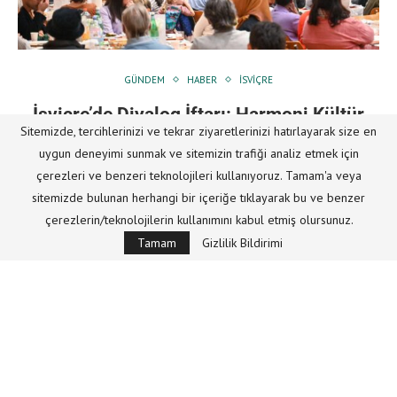
GÜNDEM
HABER
İSVIÇRE
İsviçre’de Diyalog İftarı: Harmoni Kültür
Sitemizde, tercihlerinizi ve tekrar ziyaretlerinizi hatırlayarak size en
Derneği Gönülleri Buluşturdu
uygun deneyimi sunmak ve sitemizin trafiği analiz etmek için
Yazar
hizmetten
04/03/2026
çerezleri ve benzeri teknolojileri kullanıyoruz. Tamam'a veya
sitemizde bulunan herhangi bir içeriğe tıklayarak bu ve benzer
İsviçre’de faaliyetlerini sürdüren Harmoni Kültür Derneği,
çerezlerin/teknolojilerin kullanımını kabul etmiş olursunuz.
Ramazan ayının ruhunu yerel toplumla paylaşmak amacıyla
Tamam
Gizlilik Bildirimi
Chablais bölgesinde görkemli bir iftar programı organize etti.
Ollon Belediyesi’nin ev sahipliğinde gerçekleşen buluşmaya,
bölgedeki belediye meclis …