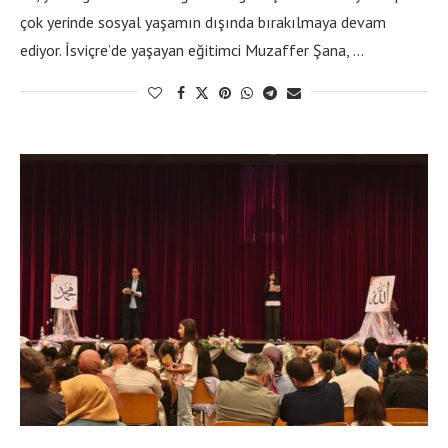
çok yerinde sosyal yaşamın dışında bırakılmaya devam
ediyor. İsviçre’de yaşayan eğitimci Muzaffer Şana, …