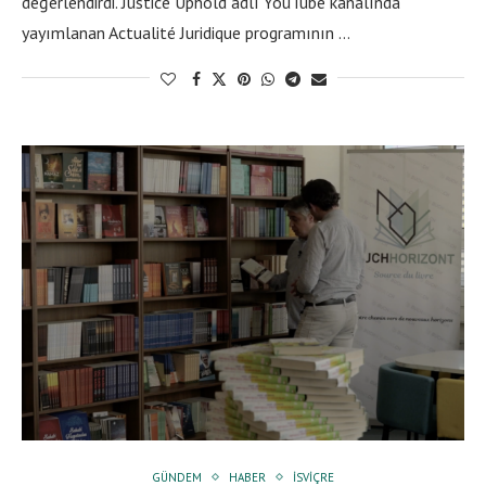
değerlendirdi. Justice Uphold adlı YouTube kanalında
yayımlanan Actualité Juridique programının …
GÜNDEM
HABER
İSVIÇRE