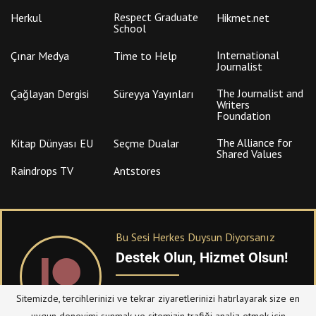
Respect Graduate
Herkul
Hikmet.net
School
International
Çınar Medya
Time to Help
Journalist
The Journalist and
Çağlayan Dergisi
Süreyya Yayınları
Writers
Foundation
The Alliance for
Kitap Dünyası EU
Seçme Dualar
Shared Values
Raindrops TV
Antstores
Bu Sesi Herkes Duysun Diyorsanız
Destek Olun, Hizmet Olsun!
PATREON
üzerinden sitemize bağışta
Sitemizde, tercihlerinizi ve tekrar ziyaretlerinizi hatırlayarak size en
bulanabilirsiniz.