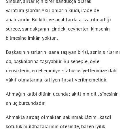
Sîneler, sırlar için birer sandukça olarak
yaratılmışlardır. Akıl onların kilidi, irade de
anahtarıdır. Bu kilit ve anahtarda arıza olmadığı
sürece, sandukçanın içindeki cevherleri kimsenin
bilmesine imkân yoktur…
Başkasının sırlarını sana taşıyan birisi, senin sırlarını
da, başkalarına taşıyabilir. Bu sebeple, öyle
densizlerin, en ehemmiyetsiz hususiyetlerimize dahi
vâkıf olmalarına kat’iyen fırsat verilmemelidir.
Ahmağın kalbi dilinin ucunda; akıllının dili, sînesinin
en uç burcundadır.
Ahmakla sırdaş olmaktan sakınmak lâzım.. kasdî
kötülük mülâhazalarının ötesinde, bazen iyilik