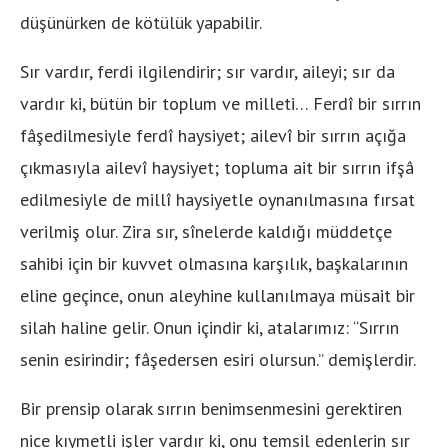
düşünürken de kötülük yapabilir.
Sır vardır, ferdi ilgilendirir; sır vardır, aileyi; sır da
vardır ki, bütün bir toplum ve milleti… Ferdî bir sırrın
fâşedilmesiyle ferdî haysiyet; ailevî bir sırrın açığa
çıkmasıyla ailevî haysiyet; topluma ait bir sırrın ifşâ
edilmesiyle de millî haysiyetle oynanılmasına fırsat
verilmiş olur. Zira sır, sînelerde kaldığı müddetçe
sahibi için bir kuvvet olmasına karşılık, başkalarının
eline geçince, onun aleyhine kullanılmaya müsait bir
silah haline gelir. Onun içindir ki, atalarımız: “Sırrın
senin esirindir; fâşedersen esiri olursun.” demişlerdir.
Bir prensip olarak sırrın benimsenmesini gerektiren
nice kıymetli işler vardır ki, onu temsil edenlerin sır