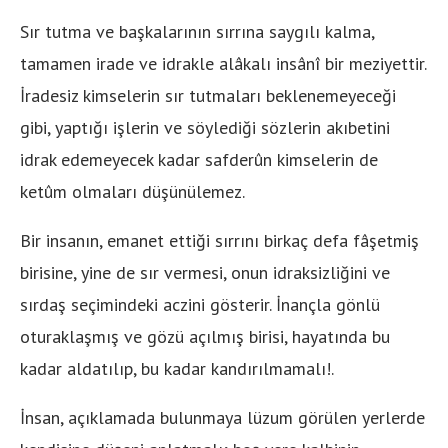
Sır tutma ve başkalarının sırrına saygılı kalma,
tamamen irade ve idrakle alâkalı insânî bir meziyettir.
İradesiz kimselerin sır tutmaları beklenemeyeceği
gibi, yaptığı işlerin ve söylediği sözlerin akıbetini
idrak edemeyecek kadar safderûn kimselerin de
ketûm olmaları düşünülemez.
Bir insanın, emanet ettiği sırrını birkaç defa fâşetmiş
birisine, yine de sır vermesi, onun idraksizliğini ve
sırdaş seçimindeki aczini gösterir. İnançla gönlü
oturaklaşmış ve gözü açılmış birisi, hayatında bu
kadar aldatılıp, bu kadar kandırılmamalı!.
İnsan, açıklamada bulunmaya lüzum görülen yerlerde