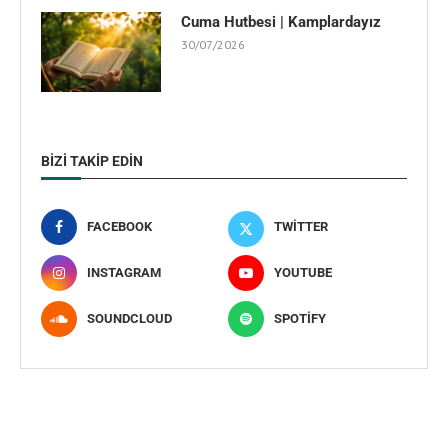
Cuma Hutbesi | Kamplardayız
30/07/2026
BIZI TAKIP EDIN
FACEBOOK
TWITTER
INSTAGRAM
YOUTUBE
SOUNDCLOUD
SPOTIFY