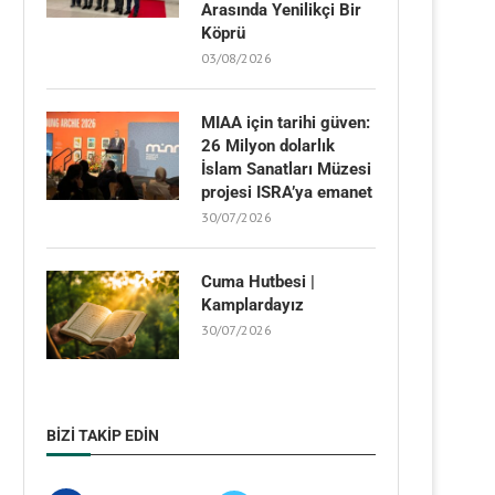
Arasında Yenilikçi Bir
Köprü
03/08/2026
MIAA için tarihi güven:
26 Milyon dolarlık
İslam Sanatları Müzesi
projesi ISRA’ya emanet
30/07/2026
Cuma Hutbesi |
Kamplardayız
30/07/2026
BIZI TAKIP EDIN