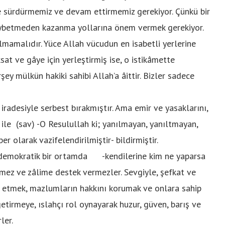
 sürdürmemiz ve devam ettirmemiz gerekiyor. Çünkü bir
aybetmeden kazanma yollarına önem vermek gerekiyor.
lmamalıdır. Yüce Allah vücudun en isabetli yerlerine
ksat ve gâye için yerleştirmiş ise, o istikâmette
rşey mülkün hakiki sahibi Allah’a âittir. Bizler sadece
 iradesiyle serbest bırakmıştır. Ama emir ve yasaklarını,
ile (sav) -O Resulullah ki; yanılmayan, yanıltmayan,
 olarak vazifelendirilmiştir- bildirmiştir.
demokratik bir ortamda -kendilerine kim ne yaparsa
tmez ve zâlime destek vermezler. Sevgiyle, şefkat ve
 etmek, mazlumların hakkını korumak ve onlara sahip
tirmeye, ıslahçı rol oynayarak huzur, güven, barış ve
ler.