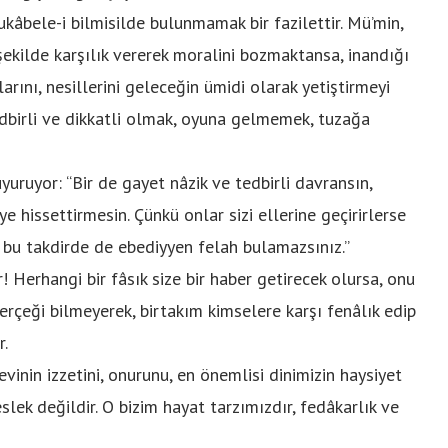
bele-i bilmisilde bulunmamak bir fazilettir. Mü’min,
şekilde karşılık vererek moralini bozmaktansa, inandığı
arını, nesillerini geleceğin ümidi olarak yetiştirmeyi
tedbirli ve dikkatli olmak, oyuna gelmemek, tuzağa
uyor: “Bir de gayet nâzik ve tedbirli davransın,
e hissettirmesin. Çünkü onlar sizi ellerine geçirirlerse
, bu takdirde de ebediyyen felah bulamazsınız.”
Herhangi bir fâsık size bir haber getirecek olursa, onu
gerçeği bilmeyerek, birtakım kimselere karşı fenâlık edip
r.
inin izzetini, onurunu, en önemlisi dinimizin haysiyet
slek değildir. O bizim hayat tarzımızdır, fedâkarlık ve