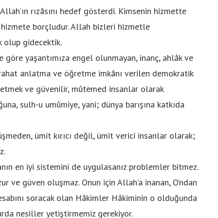
lah’ın rızâsını hedef gösterdi. Kimsenin hizmette
 hizmete borçludur. Allah bizleri hizmetle
k olup gidecektik.
göre yaşantımıza engel olunmayan, inanç, ahlâk ve
 rahat anlatma ve öğretme imkânı verilen demokratik
 etmek ve güvenilir, mûtemed insanlar olarak
ğuna, sulh-u umûmiye, yani; dünya barışına katkıda
en, ümit kırıcı değil, ümit verici insanlar olarak;
z.
en iyi sistemini de uygulasanız problemler bitmez.
ur ve güven oluşmaz. Onun için Allah’a inanan, O’ndan
 hesabını soracak olan Hâkimler Hâkiminin o olduğunda
da nesiller yetiştirmemiz gerekiyor.