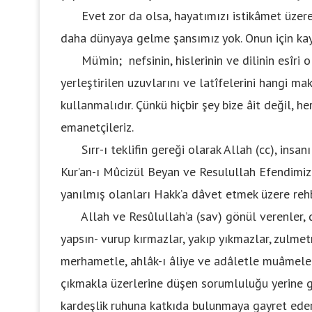
Evet zor da olsa, hayatımızı istikâmet üzere
daha dünyaya gelme şansımız yok. Onun için k
Mü’min; nefsinin, hislerinin ve dilinin esîri o
yerleştirilen uzuvlarını ve latîfelerini hangi ma
kullanmalıdır. Çünkü hiçbir şey bize âit değil, he
emanetçileriz.
Sırr-ı teklifin gereği olarak Allah (cc), insanı
Kur’an-ı Mûcizül Beyan ve Resulullah Efendimiz 
yanılmış olanları Hakk’a dâvet etmek üzere rehber
Allah ve Resûlullah’a (sav) gönül verenler, 
yapsın- vurup kırmazlar, yakıp yıkmazlar, zulme
merhametle, ahlâk-ı âliye ve adâletle muâmele
çıkmakla üzerlerine düşen sorumluluğu yerine ge
kardeşlik ruhuna katkıda bulunmaya gayret eder