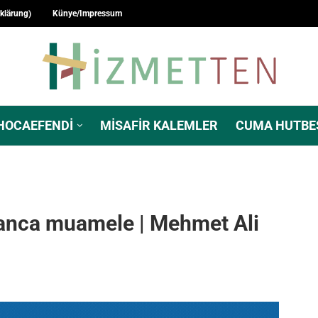
rklärung)
Künye/Impressum
HOCAEFENDI
MISAFIR KALEMLER
CUMA HUTBE
sanca muamele | Mehmet Ali