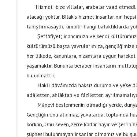
Hizmet bize villalar, arabalar vaad etmedi. Al
alacağı yoktur. Bilakis hizmet insanlarının hepsi
tanıştırmasaydı, kimbilir hangi bataklıklarda yo
Şeffâfiyet; inancımıza ve kendi kültürümüze 
kültürümüzü başta yavrularımıza, gençliğimize
her ülkede, kanunlara, nizamlara uygun hareket
yaşamaktır. Bununla beraber insanların mutlulu
bulunmaktır.
Haklı dâvâmızda haksız duruma ve ye’se düşmed
adâletten, ahlâktan ve fâziletten ayrılmamalıyı
Mânevi beslenmenin olmadığı yerde, dünyanın 
Gençliğin önü alınmaz, yuvalarda, toplumda huz
korkan, O’nu seven, zerre kadar hayır ve şerrin
şüphesi bulunmayan insanlar olmamız ve bu şuur