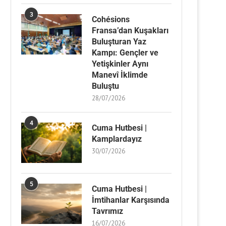
3
Cohésions
Fransa’dan Kuşakları
Buluşturan Yaz
Kampı: Gençler ve
Yetişkinler Aynı
Manevî İklimde
Buluştu
28/07/2026
4
Cuma Hutbesi |
Kamplardayız
30/07/2026
5
Cuma Hutbesi |
İmtihanlar Karşısında
Tavrımız
16/07/2026