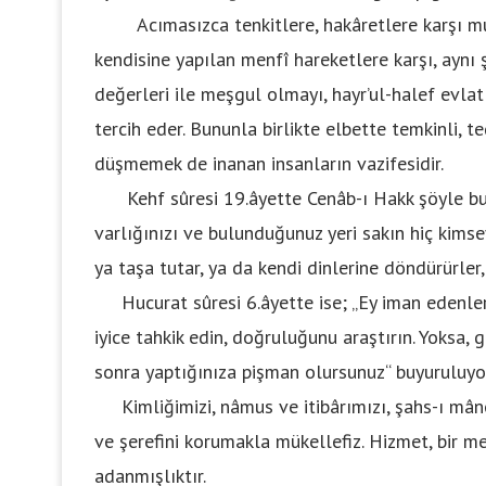
Acımasızca tenkitlere, hakâretlere karşı mukâ
kendisine yapılan menfî hareketlere karşı, aynı 
değerleri ile meşgul olmayı, hayr’ul-halef evlatl
tercih eder. Bununla birlikte elbette temkinli, 
düşmemek de inanan insanların vazifesidir.
Kehf sûresi 19.âyette Cenâb-ı Hakk şöyle buyur
varlığınızı ve bulunduğunuz yeri sakın hiç kimsey
ya taşa tutar, ya da kendi dinlerine döndürürler
Hucurat sûresi 6.âyette ise; „Ey iman edenler! 
iyice tahkik edin, doğruluğunu araştırın. Yoksa, 
sonra yaptığınıza pişman olursunuz“ buyuruluyo
Kimliğimizi, nâmus ve itibârımızı, şahs-ı mânev
ve şerefini korumakla mükellefiz. Hizmet, bir me
adanmışlıktır.