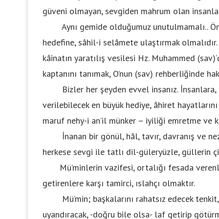
güveni olmayan, sevgiden mahrum olan insanlar 
Aynı gemide olduğumuz unutulmamalı.. Öneml
hedefine, sâhil-i selâmete ulaştırmak olmalıdır.
kâinatın yaratılış vesilesi Hz. Muhammed (sav)‘
kaptanını tanımak, O’nun (sav) rehberliğinde hak
Bizler her şeyden evvel insanız. İnsanlara, 
verilebilecek en büyük hediye, âhiret hayatlarını
maruf nehy-i an’il münker – iyiliği emretme ve
İnanan bir gönül, hâl, tavır, davranış ve nezâk
herkese sevgi ile tatlı dil-güleryüzle, güllerin ç
Mü’minlerin vazifesi, ortalığı fesada verenler
getirenlere karşı tamirci, ıslahçı olmaktır.
Mü’min; başkalarını rahatsız edecek tenkit, d
uyandıracak, -doğru bile olsa- laf getirip götür