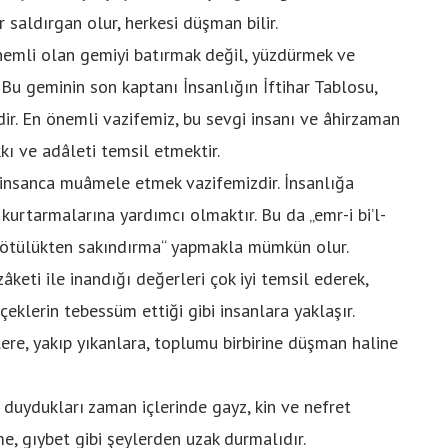
saldırgan olur, herkesi düşman bilir.
i olan gemiyi batırmak değil, yüzdürmek ve
 Bu geminin son kaptanı İnsanlığın İftihar Tablosu,
dir. En önemli vazifemiz, bu sevgi insanı ve âhirzaman
kı ve adâleti temsil etmektir.
insanca muâmele etmek vazifemizdir. İnsanlığa
 kurtarmalarına yardımcı olmaktır. Bu da „emr-i bi’l-
 kötülükten sakındırma“ yapmakla mümkün olur.
eti ile inandığı değerleri çok iyi temsil ederek,
içeklerin tebessüm ettiği gibi insanlara yaklaşır.
e, yakıp yıkanlara, toplumu birbirine düşman haline
uydukları zaman içlerinde gayz, kin ve nefret
me, gıybet gibi şeylerden uzak durmalıdır.