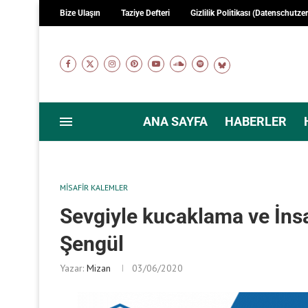
Bize Ulaşın
Taziye Defteri
Gizlilik Politikası (Datenschutze
ANA SAYFA
HABERLER
MISAFIR KALEMLER
Sevgiyle kucaklama ve İn
Şengül
Yazar:
Mizan
03/06/2020