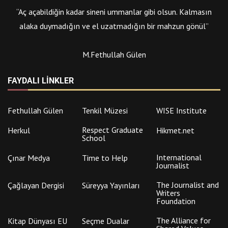
“Aç açabildiğin kadar sineni ummanlar gibi olsun. Kalmasın
alaka duymadığın ve el uzatmadığın bir mahzun gönül”
M.Fethullah Gülen
FAYDALI LINKLER
Fethullah Gülen
Tenkil Müzesi
WISE Institute
Respect Graduate
Herkul
Hikmet.net
School
International
Çınar Medya
Time to Help
Journalist
The Journalist and
Çağlayan Dergisi
Süreyya Yayınları
Writers
Foundation
The Alliance for
Kitap Dünyası EU
Seçme Dualar