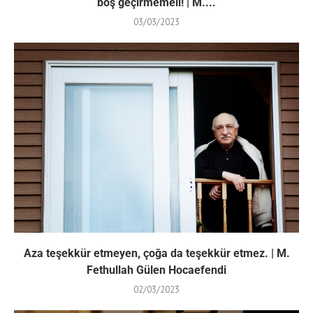
boş geçirmemeli! | M....
03/03/2023
Aza teşekkür etmeyen, çoğa da teşekkür etmez. | M.
Fethullah Gülen Hocaefendi
02/03/2023