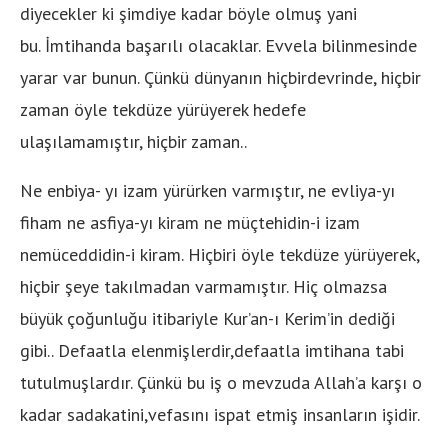
diyecekler ki şimdiye kadar böyle olmuş yani
bu. İmtihanda başarılı olacaklar. Evvela bilinmesinde
yarar var bunun. Çünkü dünyanın hiçbirdevrinde, hiçbir
zaman öyle tekdüze yürüyerek hedefe
ulaşılamamıştır, hiçbir zaman..
Ne enbiya- yı izam yürürken varmıştır, ne evliya-yı
fiham ne asfiya-yı kiram ne müçtehidin-i izam
nemüceddidin-i kiram. Hiçbiri öyle tekdüze yürüyerek,
hiçbir şeye takılmadan varmamıştır. Hiç olmazsa
büyük çoğunluğu itibariyle Kur’an-ı Kerim’in dediği
gibi.. Defaatla elenmişlerdir,defaatla imtihana tabi
tutulmuşlardır. Çünkü bu iş o mevzuda Allah’a karşı o
kadar sadakatini,vefasını ispat etmiş insanların işidir.