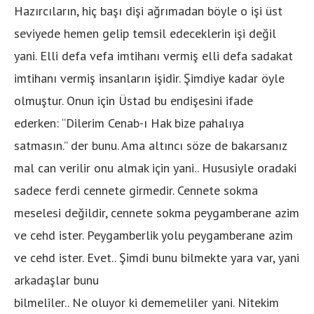
Hazırcıların, hiç başı dişi ağrımadan böyle o işi üst
seviyede hemen gelip temsil edeceklerin işi değil
yani. Elli defa vefa imtihanı vermiş elli defa sadakat
imtihanı vermiş insanların işidir. Şimdiye kadar öyle
olmuştur. Onun için Üstad bu endişesini ifade
ederken: “Dilerim Cenab-ı Hak bize pahalıya
satmasın.” der bunu. Ama altıncı söze de bakarsanız
mal can verilir onu almak için yani.. Hususiyle oradaki
sadece ferdi cennete girmedir. Cennete sokma
meselesi değildir, cennete sokma peygamberane azim
ve cehd ister. Peygamberlik yolu peygamberane azim
ve cehd ister. Evet.. Şimdi bunu bilmekte yara var, yani
arkadaşlar bunu
bilmeliler.. Ne oluyor ki dememeliler yani. Nitekim