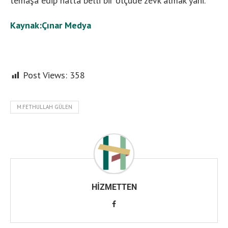
temaşa edip hatta belli bir ölçüde zevk almak yani.
Kaynak:Çınar Medya
Post Views:
358
M.FETHULLAH GÜLEN
HIZMETTEN