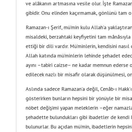
ve alâkanın artmasına vesile olur. İşte Ramazan
gibidir. Onu elinden kaçırmamak, gönlünü tam ol
Ramazan-ı Şerif, mü’min kulu Allah’a yaklaştıran
misaldeki, berzahtaki keyfiyetini tam mânâsıyla
ettiği bir dili vardır. Mü’minlerin, kendisini nası
Allah katında mü’minlerin lehinde şehadet edece
ayını –tabiri caizse– ne kadar memnun ederse o
edilecek nazlı bir misafir olarak düşünülmesi, 
Aslında sadece Ramazan’a değil, Cenâb-ı Hakk’ın
gösterirken bunların hepsini bir yönüyle bir misa
nöbet değişimi yapan meleklerin –eğer namazları
şehadette bulundukları gibi ibadetler de kendi
bulunurlar. Bu açıdan mü’min, ibadetlerin hepsini