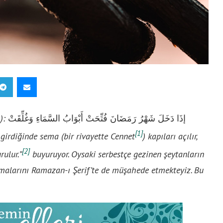
):
إذَا دَخَلَ شَهْرُ رَمَضَانَ فُتِّحَتْ أَبْوَابُ السَّمَاءِ وَغُلِّقَتْ
[1]
girdiğinde sema (bir rivayette Cennet
) kapıları açılır,
[2]
rulur.”
buyuruyor. Oysaki serbestçe gezinen şeytanların
aymalarını Ramazan-ı Şerif’te de müşahede etmekteyiz. Bu