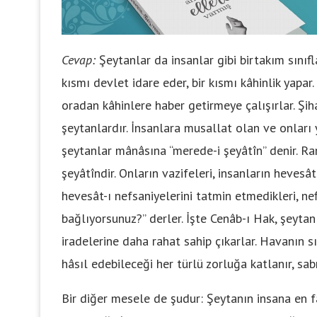
Cevap:
Şeytanlar da insanlar gibi birtakım sınıfla
kısmı devlet idare eder, bir kısmı kâhinlik yapar
oradan kâhinlere haber getirmeye çalışırlar. Şih
şeytanlardır. İnsanlara musallat olan ve onları
şeytanlar mânâsına “merede-i şeyâtîn” denir. Ra
şeyâtîndir. Onların vazifeleri, insanların hevesât
hevesât-ı nefsaniyelerini tatmin etmedikleri, nef
bağlıyorsunuz?” derler. İşte Cenâb-ı Hak, şeytan
iradelerine daha rahat sahip çıkarlar. Havanın s
hâsıl edebileceği her türlü zorluğa katlanır, sab
Bir diğer mesele de şudur: Şeytanın insana en f