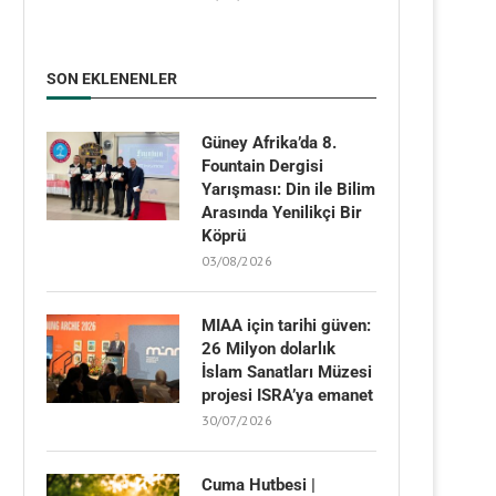
SON EKLENENLER
Güney Afrika’da 8.
Fountain Dergisi
Yarışması: Din ile Bilim
Arasında Yenilikçi Bir
Köprü
03/08/2026
MIAA için tarihi güven:
26 Milyon dolarlık
İslam Sanatları Müzesi
projesi ISRA’ya emanet
30/07/2026
Cuma Hutbesi |