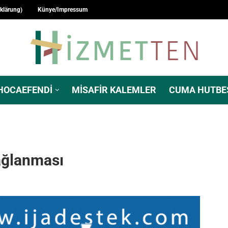
rklärung)
Künye/Impressum
HOCAEFENDI
MISAFIR KALEMLER
CUMA HUTBE
ağlanması