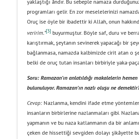
yaklaştığı ândır. Bu sebeple namaza durduğunu
programları gelir. En zor meselelerinizi namazda 
Oruç ise öyle bir ibadettir ki Allah, onun hakkın
[3]
veririm.”
buyurmuştur. Böyle saf, duru ve berra
karıştırmak, şeytanın sevinerek yapacağı bir şe
bağlanmasa, namazda kalbimizde cirit atan o şe
belki de oruç tutan insanları birbiriyle yaka-paç
Soru:
Ramazan’ın anlatıldığı makalelerin hemen h
bulunuluyor. Ramazan’ın nazlı oluşu ne demektir
Cevap:
Nazlanma, kendini ifade etme yöntemlerin
insanların birbirlerine nazlanmaları gibi. Nazlan
yapmanın ve bu naza katlanmanın da bir anlamı v
çeken de hissettiği sevgiden dolayı şikâyette b