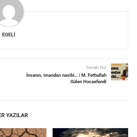
EGELI
Sonraki Yazı
İnsanın, imandan nasibi… | M. Fethullah
Gülen Hocaefendi
ER YAZILAR