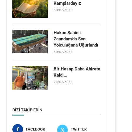
Kamplardayız
30/07/2026
Hakan Şahinli
Zaandam’da Son
Yolculuğuna Uğurlandı
30/07/2026
Bir Hesap Daha Ahirete
Kaldı…
28/07/2026
BIZI TAKIP EDIN
FACEBOOK
TWITTER