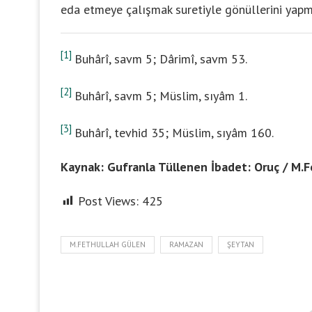
eda etmeye çalışmak suretiyle gönüllerini yapma
[1]
Buhârî, savm 5; Dârimî, savm 53.
[2]
Buhârî, savm 5; Müslim, sıyâm 1.
[3]
Buhârî, tevhid 35; Müslim, sıyâm 160.
Kaynak: Gufranla Tüllenen İbadet: Oruç / M.
Post Views:
425
M.FETHULLAH GÜLEN
RAMAZAN
ŞEYTAN