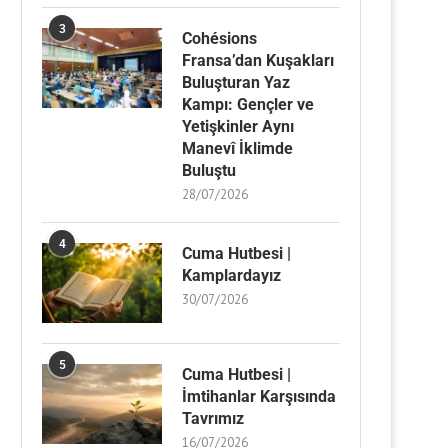
3
Cohésions
Fransa’dan Kuşakları
Buluşturan Yaz
Kampı: Gençler ve
Yetişkinler Aynı
Manevî İklimde
Buluştu
28/07/2026
4
Cuma Hutbesi |
Kamplardayız
30/07/2026
5
Cuma Hutbesi |
İmtihanlar Karşısında
Tavrımız
16/07/2026