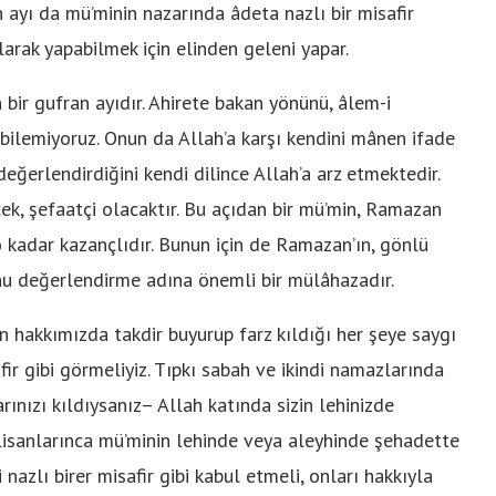
 ayı da mü’minin nazarında âdeta nazlı bir misafir
arak yapabilmek için elinden geleni yapar.
 bir gufran ayıdır. Ahirete bakan yönünü, âlem-i
 bilemiyoruz. Onun da Allah’a karşı kendini mânen ifade
l değerlendirdiğini kendi dilince Allah’a arz etmektedir.
k, şefaatçi olacaktır. Bu açıdan bir mü’min, Ramazan
 kadar kazançlıdır. Bunun için de Ramazan’ın, gönlü
onu değerlendirme adına önemli bir mülâhazadır.
 hakkımızda takdir buyurup farz kıldığı her şeye saygı
fir gibi görmeliyiz. Tıpkı sabah ve ikindi namazlarında
nızı kıldıysanız– Allah katında sizin lehinizde
 lisanlarınca mü’minin lehinde veya aleyhinde şehadette
 nazlı birer misafir gibi kabul etmeli, onları hakkıyla