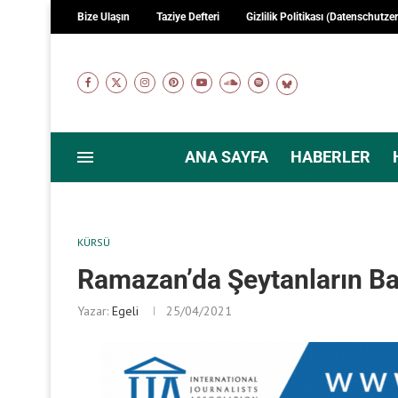
Bize Ulaşın
Taziye Defteri
Gizlilik Politikası (Datenschutze
ANA SAYFA
HABERLER
KÜRSÜ
Ramazan’da Şeytanların B
Yazar:
Egeli
25/04/2021