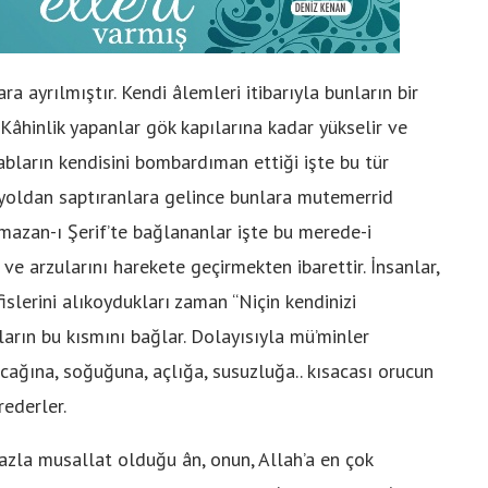
ra ayrılmıştır. Kendi âlemleri itibarıyla bunların bir
. Kâhinlik yapanlar gök kapılarına kadar yükselir ve
abların kendisini bombardıman ettiği işte bu tür
 yoldan saptıranlara gelince bunlara mutemerrid
mazan-ı Şerif’te bağlananlar işte bu merede-i
 ve arzularını harekete geçirmekten ibarettir. İnsanlar,
islerini alıkoydukları zaman “Niçin kendinizi
ların bu kısmını bağlar. Dolayısıyla mü’minler
ıcağına, soğuğuna, açlığa, susuzluğa.. kısacası orucun
rederler.
azla musallat olduğu ân, onun, Allah’a en çok