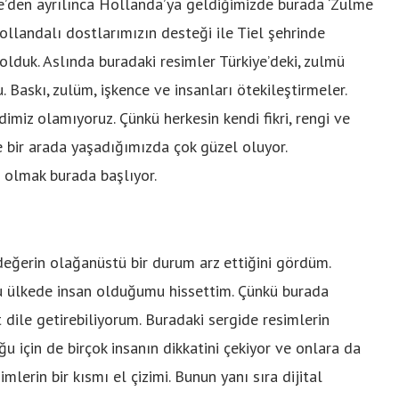
ye’den ayrılınca Hollanda’ya geldiğimizde burada ‘Zulme
Hollandalı dostlarımızın desteği ile Tiel şehrinde
olduk. Aslında buradaki resimler Türkiye’deki, zulmü
. Baskı, zulüm, işkence ve insanları ötekileştirmeler.
imiz olamıyoruz. Çünkü herkesin kendi fikri, rengi ve
nde bir arada yaşadığımızda çok güzel oluyor.
 olmak burada başlıyor.
değerin olağanüstü bir durum arz ettiğini gördüm.
bu ülkede insan olduğumu hissettim. Çünkü burada
 dile getirebiliyorum. Buradaki sergide resimlerin
ğu için de birçok insanın dikkatini çekiyor ve onlara da
mlerin bir kısmı el çizimi. Bunun yanı sıra dijital