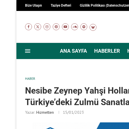
Bize Ulaşın
Taziye Defteri
Gizlilik Politikası (Datenschutze
ANA SAYFA
HABERLER
HABER
Nesibe Zeynep Yahşi Hollan
Türkiye’deki Zulmü Sanatla
Yazar:
Hizmetten
15/01/2023