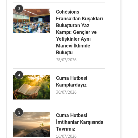
3
Cohésions
Fransa’dan Kuşakları
Buluşturan Yaz
Kampı: Gençler ve
Yetişkinler Aynı
Manevî İklimde
Buluştu
28/07/2026
4
Cuma Hutbesi |
Kamplardayız
30/07/2026
5
Cuma Hutbesi |
İmtihanlar Karşısında
Tavrımız
16/07/2026