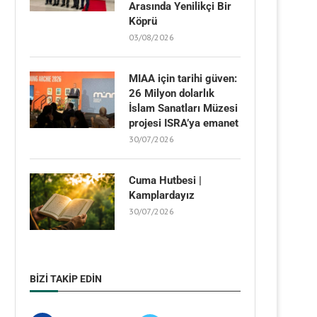
Arasında Yenilikçi Bir
Köprü
03/08/2026
MIAA için tarihi güven:
26 Milyon dolarlık
İslam Sanatları Müzesi
projesi ISRA’ya emanet
30/07/2026
Cuma Hutbesi |
Kamplardayız
30/07/2026
BIZI TAKIP EDIN