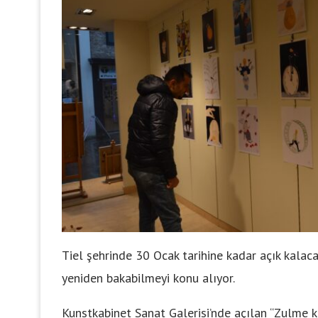
Tiel şehrinde 30 Ocak tarihine kadar açık kalacak
yeniden bakabilmeyi konu alıyor.
Kunstkabinet Sanat Galerisi’nde açılan “Zulme kar