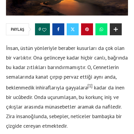
0
PAYLAŞ
İ
nsan, üstün yönleriyle beraber kusurları da çok olan
bir varlıktır. Ona gelinceye kadar hiçbir canlı, bağrında
bu kadar zıtlıkları barındırmamıştır. O, Cennetlerin
semalarında kanat çırpıp pervaz ettiği aynı anda,
[1]
beklenmedik inhiraflarıyla gayyalara
kadar da inen
bir ucûbedir. Onda uçurumlaşan, bu korkunç iniş ve
çıkışlar arasında münasebetler aramak da nafiledir.
Zira insanoğlunda, sebepler, neticeler bambaşka bir
çizgide cereyan etmektedir.