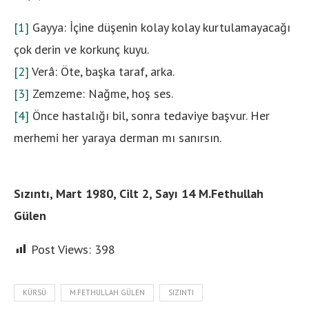
[1]
Gayya: İçine düşenin kolay kolay kurtulamayacağı
çok derin ve korkunç kuyu.
[2]
Verâ: Öte, başka taraf, arka.
[3]
Zemzeme: Nağme, hoş ses.
[4]
Önce hastalığı bil, sonra tedaviye başvur. Her
merhemi her yaraya derman mı sanırsın.
Sızıntı, Mart 1980, Cilt 2, Sayı 14 M.Fethullah
Gülen
Post Views:
398
KÜRSÜ
M.FETHULLAH GÜLEN
SIZINTI