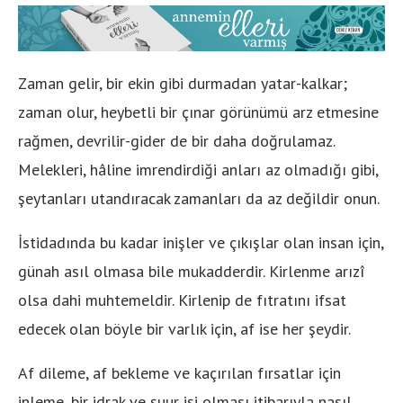
Zaman gelir, bir ekin gibi durmadan yatar-kalkar;
zaman olur, heybetli bir çınar görünümü arz etmesine
rağmen, devrilir-gider de bir daha doğrulamaz.
Melekleri, hâline imrendirdiği anları az olmadığı gibi,
şeytanları utandıracak zamanları da az değildir onun.
İstidadında bu kadar inişler ve çıkışlar olan insan için,
günah asıl olmasa bile mukadderdir. Kirlenme arızî
olsa dahi muhtemeldir. Kirlenip de fıtratını ifsat
edecek olan böyle bir varlık için, af ise her şeydir.
Af dileme, af bekleme ve kaçırılan fırsatlar için
inleme, bir idrak ve şuur işi olması itibarıyla nasıl