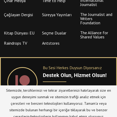
International
Çınar Medya
Time to Help
Journalist
The Journalist and
Çağlayan Dergisi
Süreyya Yayınları
Writers
Foundation
The Alliance for
Kitap Dünyası EU
Seçme Dualar
Shared Values
Raindrops TV
Antstores
Bu Sesi Herkes Duysun Diyorsanız
Destek Olun, Hizmet Olsun!
PATREON
üzerinden sitemize bağışta
Sitemizde, tercihlerinizi ve tekrar ziyaretlerinizi hatırlayarak size en
bulanabilirsiniz.
uygun deneyimi sunmak ve sitemizin trafiği analiz etmek için
çerezleri ve benzeri teknolojileri kullanıyoruz. Tamam'a veya
sitemizde bulunan herhangi bir içeriğe tıklayarak bu ve benzer
© Telif Hakkı 2023, Tüm Hakları Saklıdır |
@hizmetten.com
çerezlerin/teknolojilerin kullanımını kabul etmiş olursunuz.