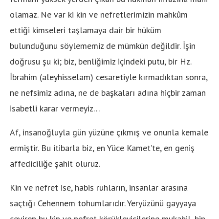
olamaz. Ne var ki kin ve nefretlerimizin mahkûm
ettiği kimseleri taşlamaya dair bir hüküm
bulunduğunu söylememiz de mümkün değildir. İşin
doğrusu şu ki; biz, benliğimiz içindeki putu, bir Hz.
İbrahim (aleyhisselam) cesaretiyle kırmadıktan sonra,
ne nefsimiz adına, ne de başkaları adına hiçbir zaman
isabetli karar vermeyiz…
Af, insanoğluyla gün yüzüne çıkmış ve onunla kemale
ermiştir. Bu itibarla biz, en Yüce Kamet’te, en geniş
affediciliğe şahit oluruz.
Kin ve nefret ise, habis ruhların, insanlar arasına
saçtığı Cehennem tohumlarıdır. Yeryüzünü gayyaya
çeviren bu kin ve nefret körükleyicilerine mukabil, bin