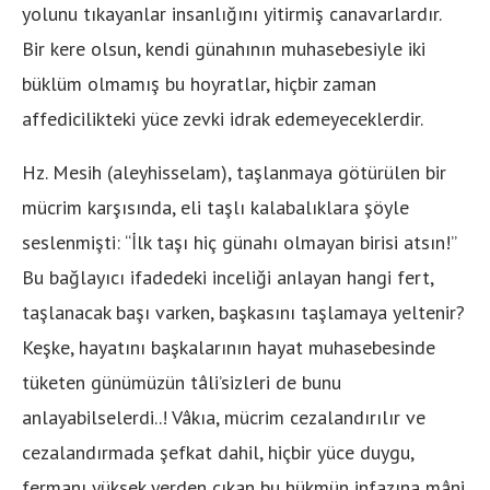
yolunu tıkayanlar insanlığını yitirmiş canavarlardır.
Bir kere olsun, kendi günahının muhasebesiyle iki
büklüm olmamış bu hoyratlar, hiçbir zaman
affedicilikteki yüce zevki idrak edemeyeceklerdir.
Hz. Mesih (aleyhisselam), taşlanmaya götürülen bir
mücrim karşısında, eli taşlı kalabalıklara şöyle
seslenmişti: “İlk taşı hiç günahı olmayan birisi atsın!”
Bu bağlayıcı ifadedeki inceliği anlayan hangi fert,
taşlanacak başı varken, başkasını taşlamaya yeltenir?
Keşke, hayatını başkalarının hayat muhasebesinde
tüketen günümüzün tâli’sizleri de bunu
anlayabilselerdi..! Vâkıa, mücrim cezalandırılır ve
cezalandırmada şefkat dahil, hiçbir yüce duygu,
fermanı yüksek yerden çıkan bu hükmün infazına mâni