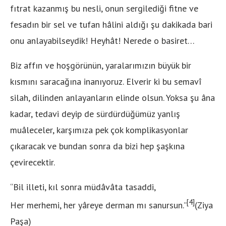
fıtrat kazanmış bu nesli, onun sergilediği fitne ve
fesadın bir sel ve tufan hâlini aldığı şu dakikada bari
onu anlayabilseydik! Heyhât! Nerede o basiret…
Biz affın ve hoşgörünün, yaralarımızın büyük bir
kısmını saracağına inanıyoruz. Elverir ki bu semavî
silah, dilinden anlayanların elinde olsun. Yoksa şu âna
kadar, tedavi deyip de sürdürdüğümüz yanlış
muâleceler, karşımıza pek çok komplikasyonlar
çıkaracak ve bundan sonra da bizi hep şaşkına
çevirecektir.
“Bil illeti, kıl sonra müdâvâta tasaddi,
[4]
Her merhemi, her yâreye derman mı sanursun.”
(Ziya
Paşa)