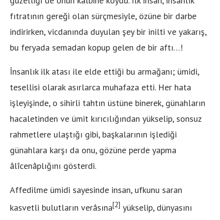
güzelliği de onun kalbine koydu. İlk insan, insanlık
fıtratının gereği olan sürçmesiyle, özüne bir darbe
indirirken, vicdanında duyulan şey bir inilti ve yakarış,
bu feryada semadan kopup gelen de bir aftı…!
İnsanlık ilk atası ile elde ettiği bu armağanı; ümidi,
tesellisi olarak asırlarca muhafaza etti. Her hata
işleyişinde, o sihirli tahtın üstüne binerek, günahların
hacaletinden ve ümit kırıcılığından yükselip, sonsuz
rahmetlere ulaştığı gibi, başkalarının işlediği
günahlara karşı da onu, gözüne perde yapma
âlîcenâplığını gösterdi.
Affedilme ümidi sayesinde insan, ufkunu saran
[2]
kasvetli bulutların verâsına
yükselip, dünyasını