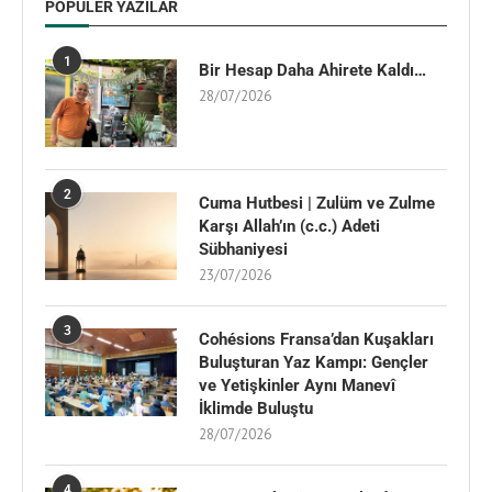
POPÜLER YAZILAR
1
Bir Hesap Daha Ahirete Kaldı…
28/07/2026
2
Cuma Hutbesi | Zulüm ve Zulme
Karşı Allah’ın (c.c.) Adeti
Sübhaniyesi
23/07/2026
3
Cohésions Fransa’dan Kuşakları
Buluşturan Yaz Kampı: Gençler
ve Yetişkinler Aynı Manevî
İklimde Buluştu
28/07/2026
4