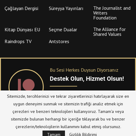
The Journalist and
Çağlayan Dergisi
Süreyya Yayınları
Writers
Foundation
The Alliance for
Kitap Dünyası EU
Seçme Dualar
Shared Values
Raindrops TV
Antstores
Bu Sesi Herkes Duysun Diyorsanız
Destek Olun, Hizmet Olsun!
PATREON
üzerinden sitemize bağışta
Sitemizde, tercihlerinizi ve tekrar ziyaretlerinizi hatırlayarak size en
bulanabilirsiniz.
uygun deneyimi sunmak ve sitemizin trafiği analiz etmek için
çerezleri ve benzeri teknolojileri kullanıyoruz. Tamam'a veya
sitemizde bulunan herhangi bir içeriğe tıklayarak bu ve benzer
© Telif Hakkı 2023, Tüm Hakları Saklıdır |
@hizmetten.com
çerezlerin/teknolojilerin kullanımını kabul etmiş olursunuz.
Bize Ulaşın
Taziye Defteri
Tamam
Gizlilik Bildirimi