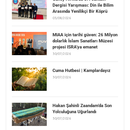
Dergisi Yarışması: Din ile Bilim
Arasında Yenilikçi Bir Köprü
03/08/2026
MIAA için tarihi güven: 26 Milyon
dolarlık İslam Sanatları Müzesi
projesi ISRA’ya emanet
30/07/2026
Cuma Hutbesi | Kamplardayız
30/07/2026
Hakan Şahinli Zaandam’da Son
Yolculuğuna Uğurlandı
30/07/2026