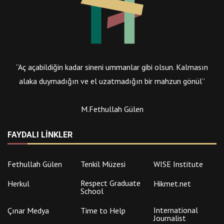
“Aç açabildiğin kadar sineni ummanlar gibi olsun. Kalmasın
alaka duymadığın ve el uzatmadığın bir mahzun gönül”
M.Fethullah Gülen
FAYDALI LINKLER
Fethullah Gülen
Tenkil Müzesi
WISE Institute
Respect Graduate
Herkul
Hikmet.net
School
International
Çınar Medya
Time to Help
Journalist