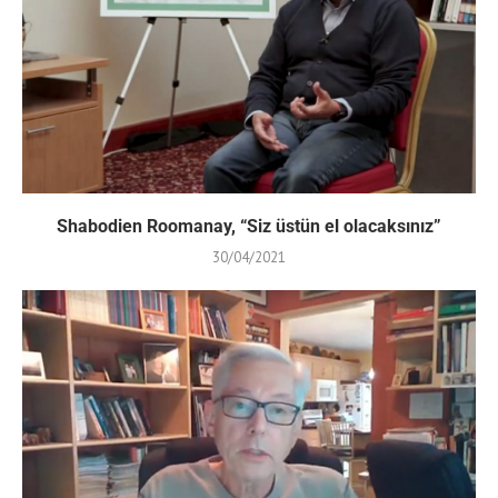
Shabodien Roomanay, “Siz üstün el olacaksınız”
30/04/2021