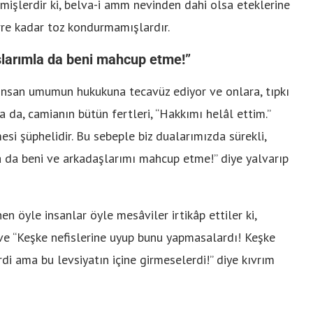
şlerdir ki, belva-i amm nevinden dahi olsa eteklerine
re kadar toz kondurmamışlardır.
şlarımla da beni mahcup etme!”
insan umumun hukukuna tecavüz ediyor ve onlara, tıpkı
la da, camianın bütün fertleri, “Hakkımı helâl ettim.”
esi şüphelidir. Bu sebeple biz dualarımızda sürekli,
a da beni ve arkadaşlarımı mahcup etme!” diye yalvarıp
yle insanlar öyle mesâviler irtikâp ettiler ki,
r ve “Keşke nefislerine uyup bunu yapmasalardı! Keşke
di ama bu levsiyatın içine girmeselerdi!” diye kıvrım