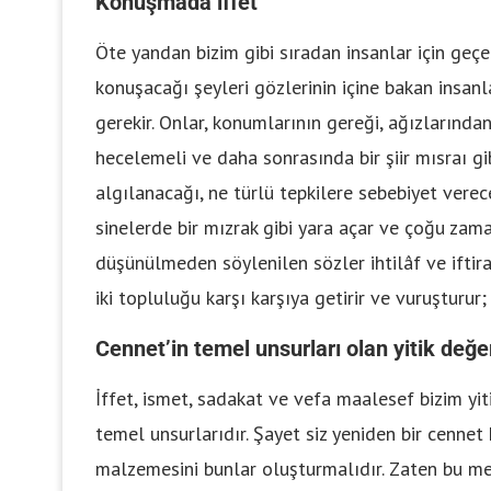
Konuşmada iffet
Öte yandan bizim gibi sıradan insanlar için geçe
konuşacağı şeyleri gözlerinin içine bakan insa
gerekir. Onlar, konumlarının gereği, ağızlarınd
hecelemeli ve daha sonrasında bir şiir mısraı g
algılanacağı, ne türlü tepkilere sebebiyet vere
sinelerde bir mızrak gibi yara açar ve çoğu zama
düşünülmeden söylenilen sözler ihtilâf ve iftirak
iki topluluğu karşı karşıya getirir ve vuruşturur;
Cennet’in temel unsurları olan yitik değe
İffet, ismet, sadakat ve vefa maalesef bizim yiti
temel unsurlarıdır. Şayet siz yeniden bir cenne
malzemesini bunlar oluşturmalıdır. Zaten bu m