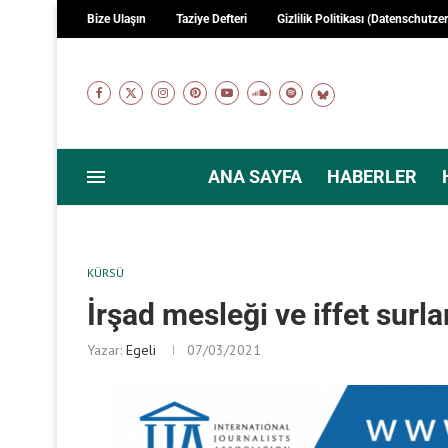
Bize Ulaşın
Taziye Defteri
Gizlilik Politikası (Datenschutze
ANA SAYFA
HABERLER
KÜRSÜ
İrşad mesleği ve iffet surla
Yazar:
Egeli
07/03/2021