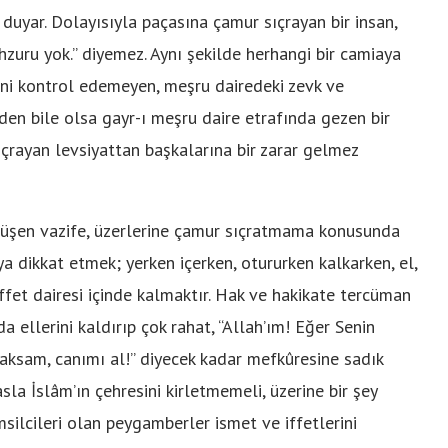
 duyar. Dolayısıyla paçasına çamur sıçrayan bir insan,
zuru yok.” diyemez. Aynı şekilde herhangi bir camiaya
lini kontrol edemeyen, meşru dairedeki zevk ve
den bile olsa gayr-ı meşru daire etrafında gezen bir
sıçrayan levsiyattan başkalarına bir zarar gelmez
üşen vazife, üzerlerine çamur sıçratmama konusunda
 dikkat etmek; yerken içerken, otururken kalkarken, el,
iffet dairesi içinde kalmaktır. Hak ve hakikate tercüman
 ellerini kaldırıp çok rahat, “Allah’ım! Eğer Senin
aksam, canımı al!” diyecek kadar mefkûresine sadık
sla İslâm’ın çehresini kirletmemeli, üzerine bir şey
silcileri olan peygamberler ismet ve iffetlerini