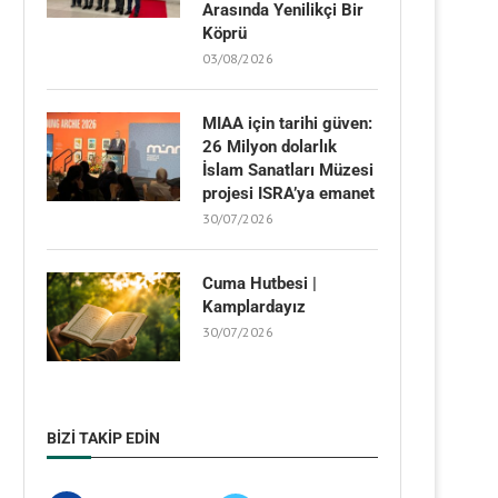
Arasında Yenilikçi Bir
Köprü
03/08/2026
MIAA için tarihi güven:
26 Milyon dolarlık
İslam Sanatları Müzesi
projesi ISRA’ya emanet
30/07/2026
Cuma Hutbesi |
Kamplardayız
30/07/2026
BIZI TAKIP EDIN