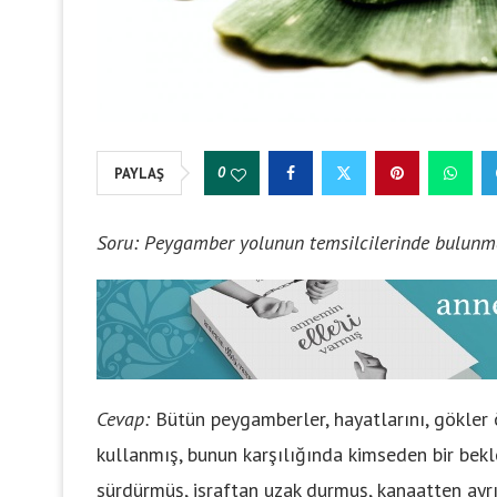
0
PAYLAŞ
Soru: Peygamber yolunun temsilcilerinde bulunmas
Cevap:
Bütün peygamberler, hayatlarını, gökler 
kullanmış, bunun karşılığında kimseden bir bekl
sürdürmüş, israftan uzak durmuş, kanaatten ayrı