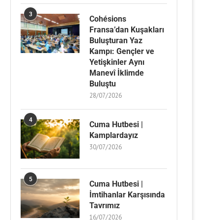
3
Cohésions
Fransa’dan Kuşakları
Buluşturan Yaz
Kampı: Gençler ve
Yetişkinler Aynı
Manevî İklimde
Buluştu
28/07/2026
4
Cuma Hutbesi |
Kamplardayız
30/07/2026
5
Cuma Hutbesi |
İmtihanlar Karşısında
Tavrımız
16/07/2026