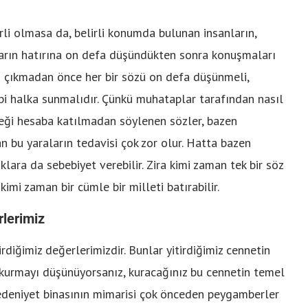
rli olmasa da, belirli konumda bulunan insanların,
nların hatırına on defa düşündükten sonra konuşmaları
an çıkmadan önce her bir sözü on defa düşünmeli,
ibi halka sunmalıdır. Çünkü muhataplar tarafından nasıl
ceği hesaba katılmadan söylenen sözler, bazen
n bu yaraların tedavisi çok zor olur. Hatta bazen
lara da sebebiyet verebilir. Zira kimi zaman tek bir söz
 kimi zaman bir cümle bir milleti batırabilir.
rlerimiz
rdiğimiz değerlerimizdir. Bunlar yitirdiğimiz cennetin
t kurmayı düşünüyorsanız, kuracağınız bu cennetin temel
edeniyet binasının mimarisi çok önceden peygamberler