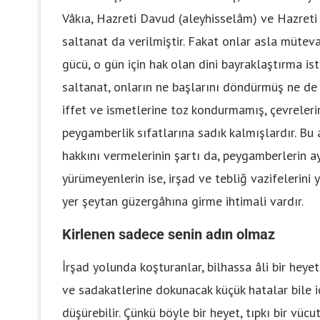
Vâkıa, Hazreti Davud (aleyhisselâm) ve Hazreti
saltanat da verilmiştir. Fakat onlar asla mütev
gücü, o gün için hak olan dini bayraklaştırma is
saltanat, onların ne başlarını döndürmüş ne de b
iffet ve ismetlerine toz kondurmamış, çevreleri
peygamberlik sıfatlarına sadık kalmışlardır. B
hakkını vermelerinin şartı da, peygamberlerin a
yürümeyenlerin ise, irşad ve tebliğ vazifelerini
yer şeytan güzergâhına girme ihtimali vardır.
Kirlenen sadece senin adın olmaz
İrşad yolunda koşturanlar, bilhassa âli bir heyet 
ve sadakatlerine dokunacak küçük hatalar bile
düşürebilir. Çünkü böyle bir heyet, tıpkı bir vüc