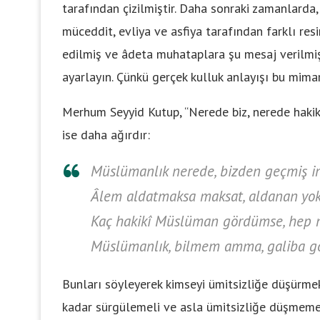
tarafından çizilmiştir. Daha sonraki zamanlarda,
müceddit, evliya ve asfiya tarafından farklı res
edilmiş ve âdeta muhataplara şu mesaj verilmişt
ayarlayın. Çünkü gerçek kulluk anlayışı bu mima
Merhum Seyyid Kutup, “Nerede biz, nerede hakikî 
ise daha ağırdır:
Müslümanlık nerede, bizden geçmiş in
Âlem aldatmaksa maksat, aldanan yok 
Kaç hakikî Müslüman gördümse, hep 
Müslümanlık, bilmem amma, galiba gö
Bunları söyleyerek kimseyi ümitsizliğe düşürmek
kadar sürgülemeli ve asla ümitsizliğe düşmemeli