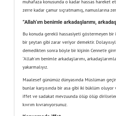
muhafaza konusunda o kadar hassas hareket etmi
zerre kadar çamur sıçratmamış, namuslarına zer
“Allah’ım benimle arkadaşlarımı, arkada
Bu konuda gerekli hassasiyeti göstermeyen bir 
bir şeytan gibi zarar veriyor demektir. Dolayısıy
demedikten sonra böyle bir kişinin Cennet’e girm
“Allah’ım benimle arkadaşlarımı, arkadaşlarıml
yakarmalıyız.
Maalesef günümüz dünyasında Müslüman geçinen ö
bunlar karşısında bir asa gibi iki büklüm oluyo
iffet ve sadakat mevzuunda ölüp ölüp dirilseler
kıvrım kıvranıyorsunuz.