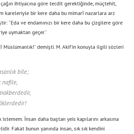
 çağın ihtiyacına göre tecdit gerektiğinde, müçtehit,
im kareleriyle bir kere daha bu mimarî nazarlara arz
ir: “Eda ve endamınızı bir kere daha bu çizgilere göre
riye uymaktan geçer.”
Müslümanlık!” demişti. M. Akif’in konuyla ilgili sözleri
sanlık bile;
nafile,
makberdedir,
klerdedir!
 istemem. İnsan daha baştan yeis kapılarını arkasına
dir. Fakat bunun yanında insan, sık sık kendini