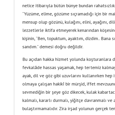
netice itibarıyla bütün bünye bundan rahatsızlık
“Yüzüme, elime, gözüme sıçramadığı için bir mah
mensup olup gözünü, kulağını, elini, ayağını, di
lezzetlerle iktifa etmeyerek kenarından köşesin
kişinin, “Ben, topuktum, ayaktım, dizdim.. Bana 
sandım.” demesi doğru değildir.
Bu açıdan hakka hizmet yolunda koşturanlara d
fevkalâde hassas yaşamak, hep tertemiz kalmaya
ayak, dil ve göz gibi uzuvlarını kullanırken hep 
olmaya çalışan hakikî bir mürşid, iffet mevzuunda
sevmediğin bir şeye göz dikecek, kulak kabartac
kalmalı, kararlı durmalı, yiğitçe davranmalı ve a
bulaştırmamalıdır. Zira irşad yolunun gerçek tem