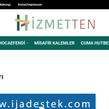
rklärung)
Künye/Impressum
HOCAEFENDI
MISAFIR KALEMLER
CUMA HUTBE
rı