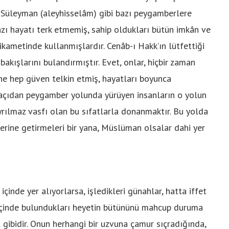
 Süleyman (aleyhisselâm) gibi bazı peygamberlere
azı hayatı terk etmemiş, sahip oldukları bütün imkân ve
tikametinde kullanmışlardır. Cenâb-ı Hakk’ın lütfettiği
akışlarını bulandırmıştır. Evet, onlar, hiçbir zaman
ne hep güven telkin etmiş, hayatları boyunca
u açıdan peygamber yolunda yürüyen insanların o yolun
yrılmaz vasfı olan bu sıfatlarla donanmaktır. Bu yolda
 yerine getirmeleri bir yana, Müslüman olsalar dahi yer
içinde yer alıyorlarsa, işledikleri günahlar, hatta iffet
 içinde bulundukları heyetin bütününü mahcup duruma
ut gibidir. Onun herhangi bir uzvuna çamur sıçradığında,