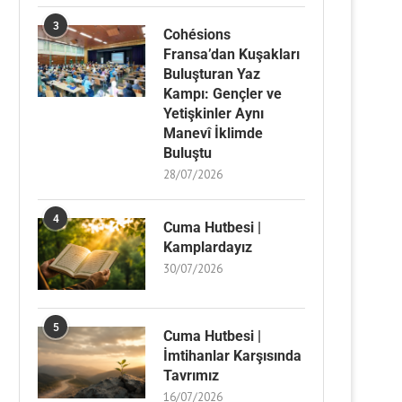
3
Cohésions
Fransa’dan Kuşakları
Buluşturan Yaz
Kampı: Gençler ve
Yetişkinler Aynı
Manevî İklimde
Buluştu
28/07/2026
4
Cuma Hutbesi |
Kamplardayız
30/07/2026
5
Cuma Hutbesi |
İmtihanlar Karşısında
Tavrımız
16/07/2026