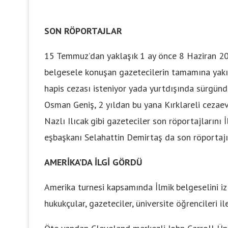
SON RÖPORTAJLAR
15 Temmuz’dan yaklaşık 1 ay önce 8 Haziran 20
belgesele konuşan gazetecilerin tamamına yakını
hapis cezası isteniyor yada yurtdışında sürgün
Osman Geniş, 2 yıldan bu yana Kırklareli cezaev
Nazlı Ilıcak gibi gazeteciler son röportajların
eşbaşkanı Selahattin Demirtaş da son röportajını
AMERİKA’DA İLGİ GÖRDÜ
Amerika turnesi kapsamında İlmik belgeselini iz
hukukçular, gazeteciler, üniversite öğrencileri il