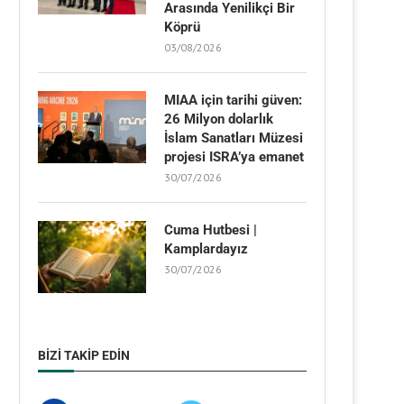
Arasında Yenilikçi Bir
Köprü
03/08/2026
MIAA için tarihi güven:
26 Milyon dolarlık
İslam Sanatları Müzesi
projesi ISRA’ya emanet
30/07/2026
Cuma Hutbesi |
Kamplardayız
30/07/2026
BIZI TAKIP EDIN