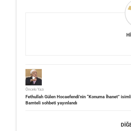
H
Önceki Yazı
Fethullah Gülen Hocaefendi’nin “Konuma İhanet” isiml
Bamteli sohbeti yayınlandı
DIĞ