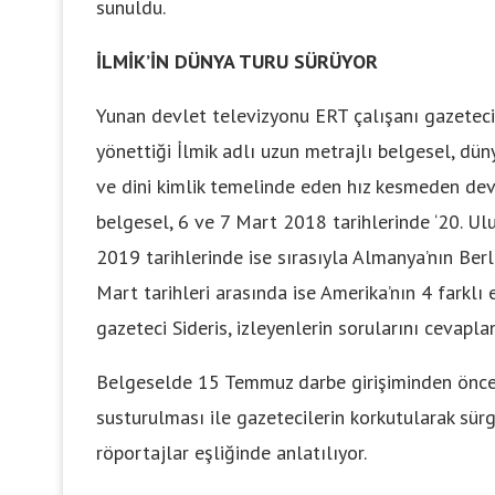
sunuldu.
İLMİK’İN DÜNYA TURU SÜRÜYOR
Yunan devlet televizyonu ERT çalışanı gazeteci
yönettiği İlmik adlı uzun metrajlı belgesel, düny
ve dini kimlik temelinde eden hız kesmeden dev
belgesel, 6 ve 7 Mart 2018 tarihlerinde ‘20. Ul
2019 tarihlerinde ise sırasıyla Almanya’nın Berl
Mart tarihleri arasında ise Amerika’nın 4 farklı 
gazeteci Sideris, izleyenlerin sorularını cevaplan
Belgeselde 15 Temmuz darbe girişiminden önce
susturulması ile gazetecilerin korkutularak sür
röportajlar eşliğinde anlatılıyor.