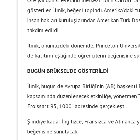
Öte yandan Cleveland merkezli John Carroll Üniv
gösterilen İlmik, beğeni topladı. Amerika’daki 
insan hakları kuruluşlarından Amerikan Türk Dos
takdim edildi.
İlmik, önümüzdeki dönemde, Princeton Üniversi
de katılımı eşliğinde öğrencilerin beğenisine su
BUGÜN BRÜKSEL’DE GÖSTERİLDİ
İlmik, bugün de Avrupa Birliği’nin (AB) başkenti
kapsamında düzenlenecek etkinliğe, yönetmen Th
Froissart 95, 1000” adresinde gerçekleşti.
Şimdiye kadar İngilizce, Fransızca ve Almanca’ya
beğenisine sunulacak.