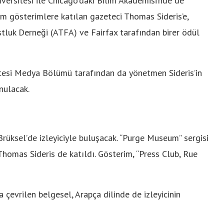
ersitesi ile Chicago’daki Bilim Akademisi’nde de
tüm gösterimlere katılan gazeteci Thomas Sideris’e,
tluk Derneği (ATFA) ve Fairfax tarafından birer ödül
tesi Medya Bölümü tarafından da yönetmen Sideris’in
nulacak.
 Brüksel’de izleyiciyle buluşacak. “Purge Museum” sergisi
omas Sideris de katıldı. Gösterim, “Press Club, Rue
 çevrilen belgesel, Arapça dilinde de izleyicinin