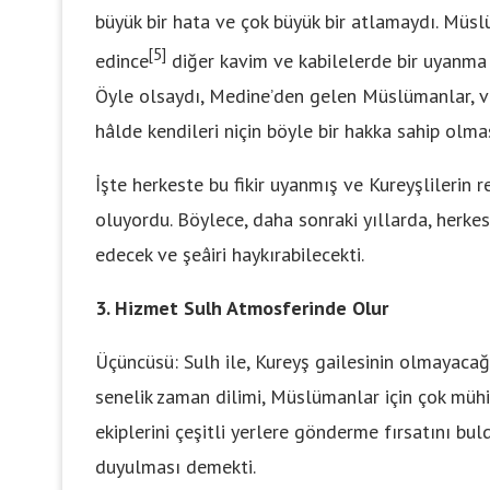
büyük bir hata ve çok büyük bir atlamaydı. Müs
[5]
edince
diğer kavim ve kabilelerde bir uyanma 
Öyle olsaydı, Medine’den gelen Müslümanlar, ve
hâlde kendileri niçin böyle bir hakka sahip olmas
İşte herkeste bu fikir uyanmış ve Kureyşlilerin 
oluyordu. Böylece, daha sonraki yıllarda, herkes
edecek ve şeâiri haykırabilecekti.
3. Hizmet Sulh Atmosferinde Olur
Üçüncüsü: Sulh ile, Kureyş gailesinin olmayacağ
senelik zaman dilimi, Müslümanlar için çok mühi
ekiplerini çeşitli yerlere gönderme fırsatını bul
duyulması demekti.