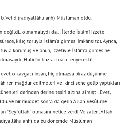
 b. Velid (radıyallâhu anh) Müslüman oldu.
san değildi.. olmamalıydı da… İlerde İslâmî izzete
rece, kılıç zoruyla İslâm’a girmesi imkânsızdı. Ayrıca,
tfuyla korumuş ve onun, izzetiyle İslâm’a girmesine
lmasaydı, Halid’in buzları nasıl eriyecekti!
 evet o kavgacı insan, hiç olmazsa biraz düşünme
hiren mağdur edilmeleri ve ikinci sene gelip yaptıkları
ünenleri derinden derine tesiri altına almıştı. Evet,
ldu. Ve bir müddet sonra da gelip Allah Resûlü’ne
n “Seyfullah” olmasını netice verdi. Ve zaten, Allah
(radıyallâhu anh) da bu dönemde Müslüman