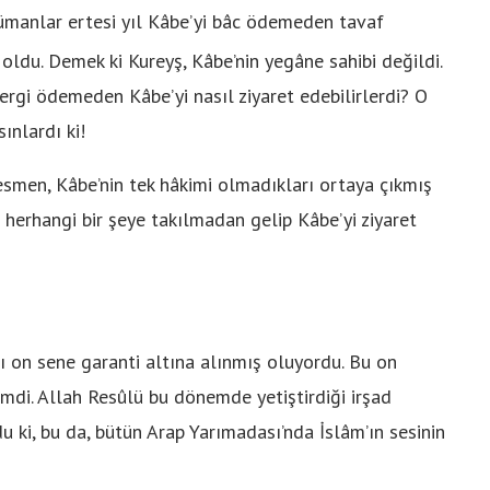
lümanlar ertesi yıl Kâbe’yi bâc ödemeden tavaf
oldu. Demek ki Kureyş, Kâbe’nin yegâne sahibi değildi.
rgi ödemeden Kâbe’yi nasıl ziyaret edebilirlerdi? O
ınlardı ki!
resmen, Kâbe’nin tek hâkimi olmadıkları ortaya çıkmış
 herhangi bir şeye takılmadan gelip Kâbe’yi ziyaret
ı on sene garanti altına alınmış oluyordu. Bu on
mdi. Allah Resûlü bu dönemde yetiştirdiği irşad
du ki, bu da, bütün Arap Yarımadası’nda İslâm’ın sesinin