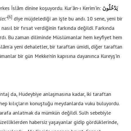
erkes İslâm dinine koşuyordu. Kur’ân-ı Kerim’in:
يَدْخُلُونَ
[6]
er.”
diye müjdelediği an işte bu andı. 10 sene, yeni bir
asıl bir fırsat verdiğinin farkında değildi. Farkında
ardı. Bu zaman diliminde Müslümanlar hem keyfiyet hem
âm’a yeni dehaletler, bir taraftan ümidi, diğer taraftan
lümanlar bir gün Mekke’nin kapısına dayanınca Kureyş’in
ntaj da, Hudeybiye anlaşmasına kadar, iki taraftan
 hep kılıçların konuştuğu meydanlarda vuku buluyordu.
ı tarafa anlatmak da mümkün değildi. Sulh sebebiyle
üzelliklerden habersiz yaşayanlar gidip gördüklerinde,