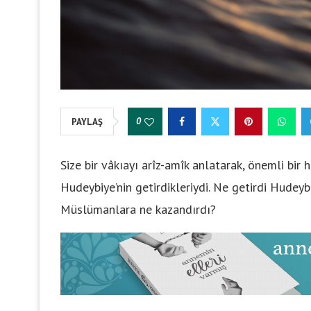
0
PAYLAŞ
Size bir vâkıayı arîz-amîk anlatarak, önemli bir
Hudeybiye’nin getirdikleriydi. Ne getirdi Hudeyb
Müslümanlara ne kazandırdı?