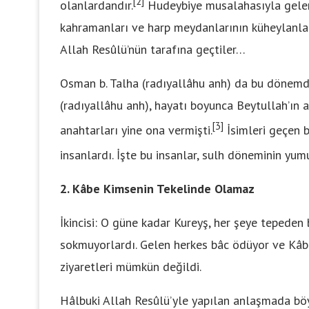
[2]
olanlardandır.
Hudeybiye musalahasıyla gelen 
kahramanları ve harp meydanlarının küheylanlarını
Allah Resûlü’nün tarafına geçtiler…
Osman b. Talha (radıyallâhu anh) da bu dönemd
(radıyallâhu anh), hayatı boyunca Beytullah’ın 
[3]
anahtarları yine ona vermişti.
İsimleri geçen b
insanlardı. İşte bu insanlar, sulh döneminin yumu
2. Kâbe Kimsenin Tekelinde Olamaz
İkincisi: O güne kadar Kureyş, her şeye tepeden 
sokmuyorlardı. Gelen herkes bâc ödüyor ve Kâbe’y
ziyaretleri mümkün değildi.
Hâlbuki Allah Resûlü’yle yapılan anlaşmada böyl