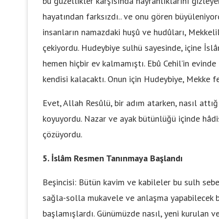
bu güzellikler karşısında hayranlıklarını gizle
hayatından farksızdı.. ve onu gören büyüleniyor
insanların namazdaki huşû ve hudûları, Mekkeli
çekiyordu. Hudeybiye sulhü sayesinde, içine İsl
hemen hiçbir ev kalmamıştı. Ebû Cehil’in evinde
kendisi kalacaktı. Onun için Hudeybiye, Mekke fe
Evet, Allah Resûlü, bir adım atarken, nasıl attığı
koyuyordu. Nazar ve ayak bütünlüğü içinde hâdis
çözüyordu.
5. İslâm Resmen Tanınmaya Başlandı
Beşincisi: Bütün kavim ve kabileler bu sulh sebeb
sağla-solla mukavele ve anlaşma yapabilecek 
başlamışlardı. Günümüzde nasıl, yeni kurulan ve