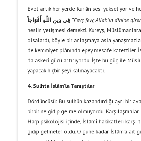
Evet artık her yerde Kur’ân sesi yükseliyor ve h
فِي دِينِ اللّٰهِ أَفْوَاجاً
“Fevç fevç Allah’ın dinine girerl
neslin yetişmesi demekti. Kureyş, Müslümanlara n
olsalardı, böyle bir anlaşmaya asla yanaşmazl
de kemmiyet plânında epey mesafe katettiler. İsl
da askerî gücü artırıyordu. İşte bu güç ile Müs
yapacak hiçbir şeyi kalmayacaktı.
4. Sulhta İslâm’la Tanıştılar
Dördüncüsü: Bu sulhün kazandırdığı ayrı bir ava
birbirine gidip gelme olmuyordu. Karşılaşmalar
Harp psikolojisi içinde, İslâmî hakikatleri karş
gidip gelmeler oldu. O güne kadar İslâm’a ait g