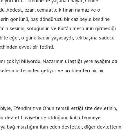
yemiyorlardı… Medine’de yaşanan hayat, Cennet
du. Abdest, ezan, cemaatle kılınan namaz ve o
lerin gönlünü, baş döndürücü bir cazibeyle kendine
âm’ın sesinin, soluğunun ve Kur’ân mesajının girmediği
 bile eğer, o güne kadar yaşasaydı, tek başına sadece
thinden evvel bir fetihti.
nı çok iyi biliyordu. Nazarının ulaştığı yere ayağını da
elerin üstesinden geliyor ve problemleri bir bir
iyle, Efendimiz ve O’nun temsil ettiği site devletinin,
bir devlet hüviyetinde olduğunu kabullenmeye
ya bağımsızlığını ilan eden devletler, diğer devletlerin