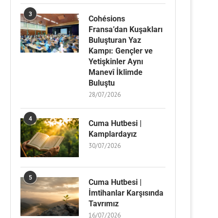
3
Cohésions
Fransa’dan Kuşakları
Buluşturan Yaz
Kampı: Gençler ve
Yetişkinler Aynı
Manevî İklimde
Buluştu
28/07/2026
4
Cuma Hutbesi |
Kamplardayız
30/07/2026
5
Cuma Hutbesi |
İmtihanlar Karşısında
Tavrımız
16/07/2026