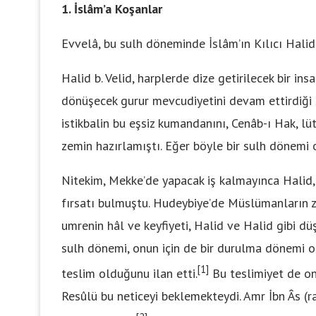
1. İslâm’a Koşanlar
Evvelâ, bu sulh döneminde İslâm’ın Kılıcı Halid
Halid b. Velid, harplerde dize getirilecek bir in
dönüşecek gurur mevcudiyetini devam ettirdiği sü
istikbalin bu eşsiz kumandanını, Cenâb-ı Hak, lü
zemin hazırlamıştı. Eğer böyle bir sulh dönemi o
Nitekim, Mekke’de yapacak iş kalmayınca Halid,
fırsatı bulmuştu. Hudeybiye’de Müslümanların zâ
umrenin hâl ve keyfiyeti, Halid ve Halid gibi düş
sulh dönemi, onun için de bir durulma dönemi o
[1]
teslim olduğunu ilan etti.
Bu teslimiyet de onu
Resûlü bu neticeyi beklemekteydi. Amr İbn Âs 