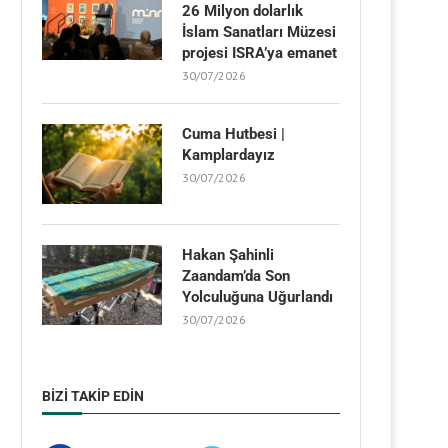
26 Milyon dolarlık
İslam Sanatları Müzesi
projesi ISRA’ya emanet
30/07/2026
Cuma Hutbesi |
Kamplardayız
30/07/2026
Hakan Şahinli
Zaandam’da Son
Yolculuğuna Uğurlandı
30/07/2026
BIZI TAKIP EDIN