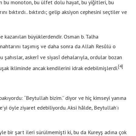
bu monoton, bu ülfet dolu hayat, bu yiğitleri, bu
 bıktırdı.. bıktırdı; gelip aksiyon cephesini seçtiler ve
e kazanılan büyüklerdendir. Osman b. Talha
anahtarını taşımış ve daha sonra da Allah Resûlü o
u şahıslar, askerî ve siyasî dehalarıyla, ordular bozan
[4]
şak ikliminde ancak kendilerini idrak edebilmişlerdi.
bakıyordu: “Beytullah bizim.” diyor ve hiç kimseyi yanına
i öyle ziyaret edebiliyordu. Aksi hâlde, Beytullah’ı
e bir şart ileri sürülmemişti ki, bu da Kureyş adına çok