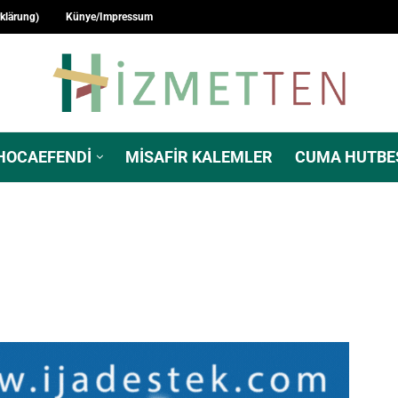
rklärung)
Künye/Impressum
HOCAEFENDI
MISAFIR KALEMLER
CUMA HUTBE