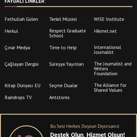
FAYDALI LINKLER
Fethullah Gülen
Tenkil Müzesi
WISE Institute
Respect Graduate
Herkul
Hikmet.net
School
International
Çınar Medya
Time to Help
Journalist
The Journalist and
Çağlayan Dergisi
Süreyya Yayınları
Writers
Foundation
The Alliance for
Kitap Dünyası EU
Seçme Dualar
Shared Values
Raindrops TV
Antstores
Bu Sesi Herkes Duysun Diyorsanız
Destek Olun, Hizmet Olsun!