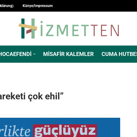
rklärung)
Künye/Impressum
HOCAEFENDI
MISAFIR KALEMLER
CUMA HUTBE
areketi çok ehil”