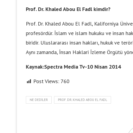
Prof. Dr. Khaled Abou El Fadl kimdir?
Prof. Dr. Khaled Abou El Fadl, Kaliforniya Üni
profesördür. İslam ve islam hukuku ve insan h
biridir. Uluslararası insan hakları, hukuk ve terö
Aynı zamanda, İnsan Haklari İzleme Örgütü yöne
Kaynak:Spectra Media Tv-10 Nisan 2014
Post Views:
760
NE DEDILER
PROF. DR. KHALED ABOU EL FADL