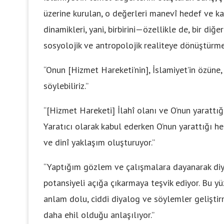
üzerine kurulan, o değerleri manevî hedef ve ka
dinamikleri, yani, birbirini—özellikle de, bir diğ
sosyolojik ve antropolojik realiteye dönüştürmey
“Onun [Hizmet Hareketi’nin], İslamiyet’in özüne,
söylebiliriz.”
“[Hizmet Hareketi] İlahî olanı ve O’nun yarattığı 
Yaratıcı olarak kabul ederken O’nun yarattığı he
ve dinî yaklaşım oluşturuyor.”
“Yaptığım gözlem ve çalışmalara dayanarak diyeb
potansiyeli açığa çıkarmaya teşvik ediyor. Bu yü
anlam dolu, ciddi diyalog ve söylemler geliştir
daha ehil olduğu anlaşılıyor.”