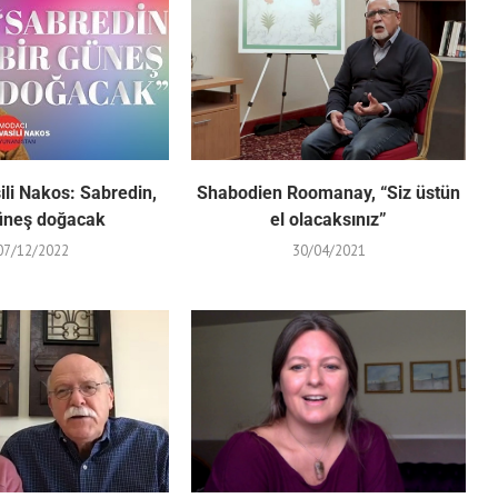
li Nakos: Sabredin,
Shabodien Roomanay, “Siz üstün
güneş doğacak
el olacaksınız”
07/12/2022
30/04/2021