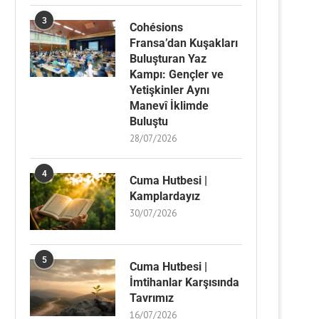
3
Cohésions
Fransa’dan Kuşakları
Buluşturan Yaz
Kampı: Gençler ve
Yetişkinler Aynı
Manevî İklimde
Buluştu
28/07/2026
4
Cuma Hutbesi |
Kamplardayız
30/07/2026
5
Cuma Hutbesi |
İmtihanlar Karşısında
Tavrımız
16/07/2026