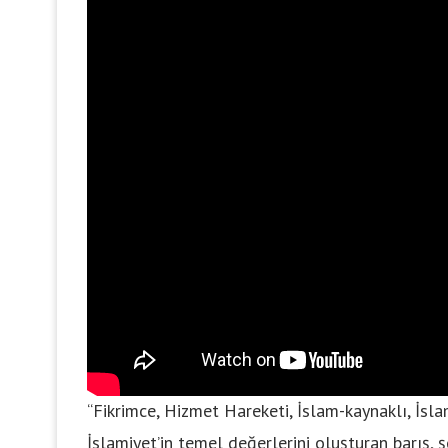
“Fikrimce, Hizmet Hareketi, İslam-kaynaklı, İsl
İslamiyet’in temel değerlerini oluşturan barış,