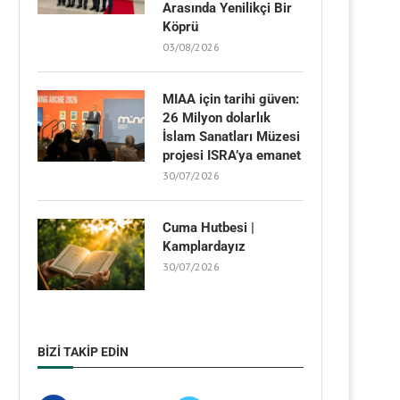
Arasında Yenilikçi Bir
Köprü
03/08/2026
MIAA için tarihi güven:
26 Milyon dolarlık
İslam Sanatları Müzesi
projesi ISRA’ya emanet
30/07/2026
Cuma Hutbesi |
Kamplardayız
30/07/2026
BIZI TAKIP EDIN