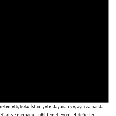
am-temelli, kökü İslamiyet’e dayanan ve, aynı zamanda,
 şefkat ve merhamet gibi temel evrensel değerler