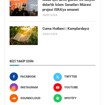
dolarlık İslam Sanatları Müzesi
projesi ISRA’ya emanet
30/07/2026
Cuma Hutbesi | Kamplardayız
30/07/2026
BIZI TAKIP EDIN
FACEBOOK
TWITTER
INSTAGRAM
YOUTUBE
SOUNDCLOUD
SPOTIFY