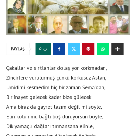
0
PAYLAŞ
Çakallar ve sırtlanlar dolaşıyor korkmadan,
Zincirlere vurulurmuş çünkü korkusuz Aslan,
Ümidimi kesmedim hiç bir zaman Sema’dan,
Bir inayet gelecek kader bize gülecek.
Ama biraz da gayret lazım değil mi söyle,
Elin kolun mu bağlı boş duruyorsun böyle,
Dik yamaçlı dağları tırmansana elinle,
O zaman o yamaçlar düzelecek önünde.