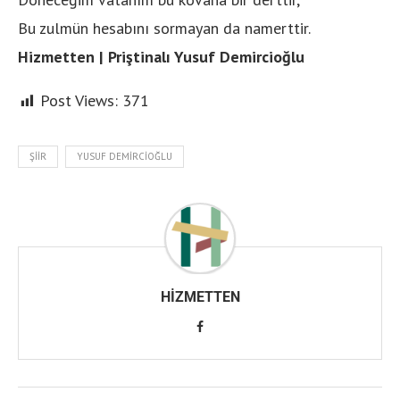
Bu zulmün hesabını sormayan da namerttir.
Hizmetten | Priştinalı Yusuf Demircioğlu
Post Views:
371
ŞIIR
YUSUF DEMIRCIOĞLU
HIZMETTEN