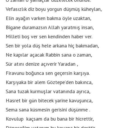
Vefasızlık diz boyu yorgun düşmüş küheylan,
Elin ayağın varken bakma öyle uzaktan,
Bigane duramazsın Allah yaratmış insan,
Milleti boş ver sen kendinden haber ver.
Sen bir yola düş hele arkana hiç bakmadan,
Ne kapılar açacak Rabbin sana o zaman,
Sür atını denize açıverir Yaradan ,
Firavunu boğunca sen geçersin karşıya.
Karşıyaka bir alem Göztepe’den bakınca,
Sana tuzak kurmuşlar vatanında ayrıca,
Hasret bir gün bitecek yarine kavuşunca,
Sema sana küsmesin gerisini düşünme .
Kovulup kaçsam da bu bana bir hicrettir,
Döneceğim vatanım bu kovana bir derttir,