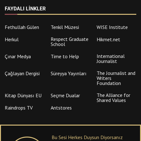
FAYDALI LINKLER
Fethullah Gülen
Tenkil Müzesi
WISE Institute
Respect Graduate
Herkul
Hikmet.net
School
International
Çınar Medya
Time to Help
Journalist
The Journalist and
Çağlayan Dergisi
Süreyya Yayınları
Writers
Foundation
The Alliance for
Kitap Dünyası EU
Seçme Dualar
Shared Values
Raindrops TV
Antstores
Bu Sesi Herkes Duysun Diyorsanız